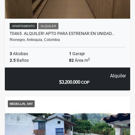
APARTAMENTO
ALQUILER
T0465. ALQUILER! APTO PARA ESTRENAR EN UNIDAD…
Rionegro, Antioquia, Colombia
3
Alcobas
1
Garaje
2
2.5
Baños
82
Área m
Alquiler
$3.200.000
COP
MEDELLIN, ANT