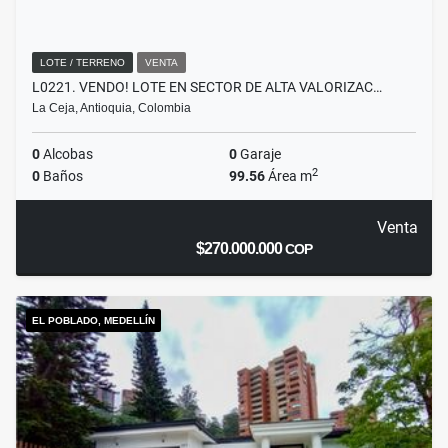
LOTE / TERRENO
VENTA
L0221. VENDO! LOTE EN SECTOR DE ALTA VALORIZAC…
La Ceja, Antioquia, Colombia
0
Alcobas
0
Garaje
2
0
Baños
99.56
Área m
Venta
$270.000.000
COP
EL POBLADO, MEDELLÍN