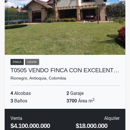
FINCA
VENTA
T0505 VENDO FINCA CON EXCELENT…
Rionegro, Antioquia, Colombia
4
Alcobas
2
Garaje
2
3
Baños
3700
Área m
Venta
Alquiler
$4.100.000.000
$18.000.000