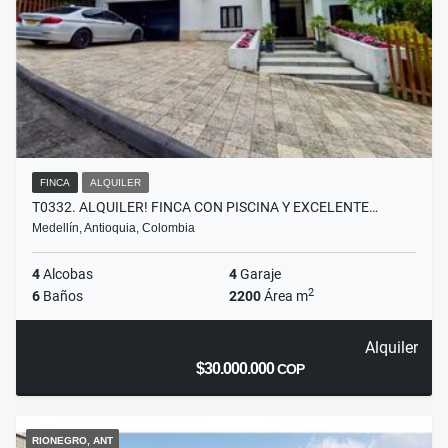
FINCA
ALQUILER
T0332. ALQUILER! FINCA CON PISCINA Y EXCELENTE…
Medellín, Antioquia, Colombia
4
Alcobas
4
Garaje
2
6
Baños
2200
Área m
Alquiler
$30.000.000
COP
RIONEGRO, ANT