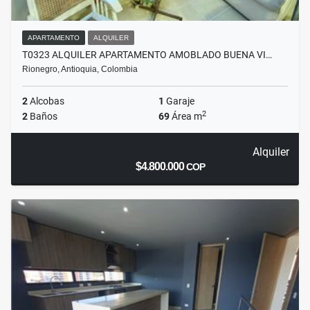
APARTAMENTO
ALQUILER
T0323 ALQUILER APARTAMENTO AMOBLADO BUENA VI…
Rionegro, Antioquia, Colombia
2
Alcobas
1
Garaje
2
2
Baños
69
Área m
Alquiler
$4.800.000
COP