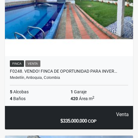
FINCA
VENTA
F0248. VENDO! FINCA DE OPORTUNIDAD PARA INVER…
Medellín, Antioquia, Colombia
5
Alcobas
1
Garaje
2
4
Baños
420
Área m
Venta
$335.000.000
COP