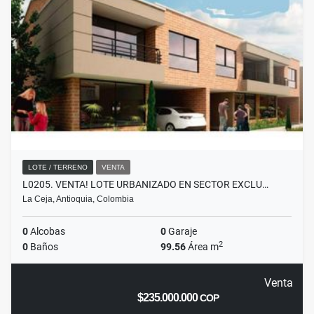
LOTE / TERRENO
VENTA
L0205. VENTA! LOTE URBANIZADO EN SECTOR EXCLU…
La Ceja, Antioquia, Colombia
0
Alcobas
0
Garaje
2
0
Baños
99.56
Área m
Venta
$235.000.000
COP