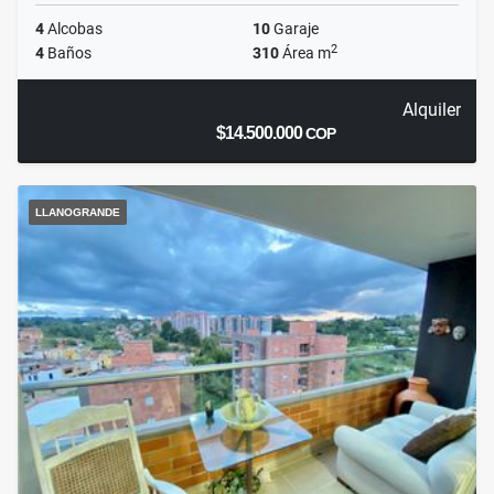
4
Alcobas
10
Garaje
2
4
Baños
310
Área m
Alquiler
$14.500.000
COP
LLANOGRANDE