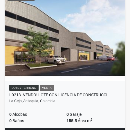
LOTE / TERRENO
VENTA
L0213. VENDO! LOTE CON LICENCIA DE CONSTRUCCI…
La Ceja, Antioquia, Colombia
0
Alcobas
0
Garaje
2
0
Baños
155.5
Área m