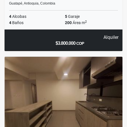
Guatapé, Antioquia, Colombia
4
Alcobas
5
Garaje
2
4
Baños
200
Área m
Alquiler
$3.800.000
COP