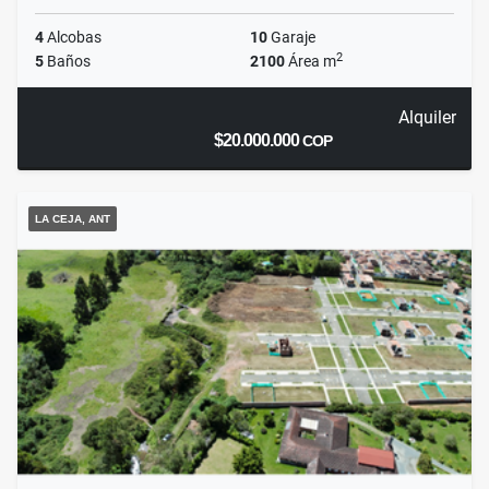
4
Alcobas
10
Garaje
2
5
Baños
2100
Área m
Alquiler
$20.000.000
COP
LA CEJA, ANT