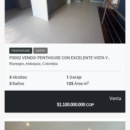
PENTHOUSE
VENTA
P0002 VENDO! PENTHOUSE CON EXCELENTE VISTA Y…
Rionegro, Antioquia, Colombia
3
Alcobas
1
Garaje
2
3
Baños
125
Área m
Venta
$1.100.000.000
COP