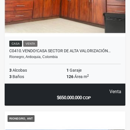
CASA
VENTA
C0410.VENDO!CASA SECTOR DE ALTA VALORIZACIÓN…
Rionegro, Antioquia, Colombia
3
Alcobas
1
Garaje
2
3
Baños
126
Área m
Venta
$650.000.000
COP
RIONEGRO, ANT