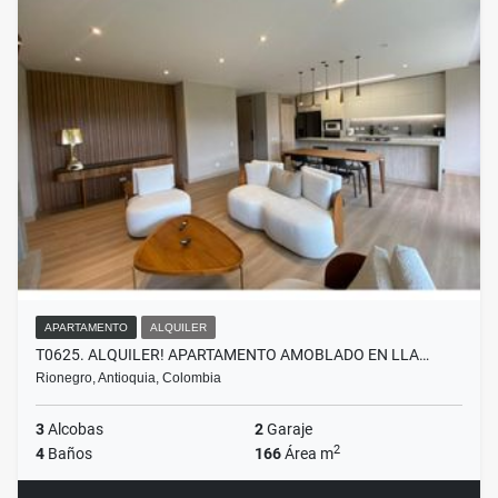
APARTAMENTO
ALQUILER
T0625. ALQUILER! APARTAMENTO AMOBLADO EN LLA…
Rionegro, Antioquia, Colombia
3
Alcobas
2
Garaje
2
4
Baños
166
Área m