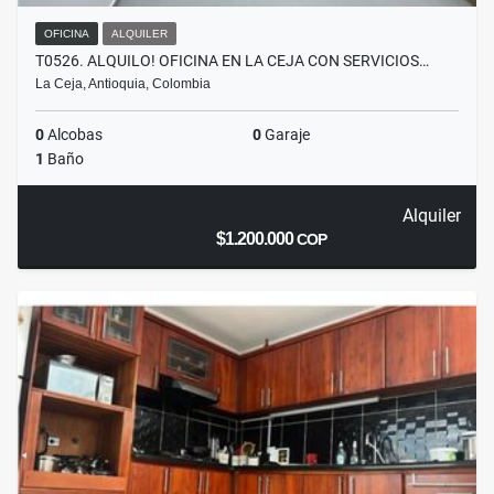
OFICINA
ALQUILER
T0526. ALQUILO! OFICINA EN LA CEJA CON SERVICIOS…
La Ceja, Antioquia, Colombia
0
Alcobas
0
Garaje
1
Baño
Alquiler
$1.200.000
COP