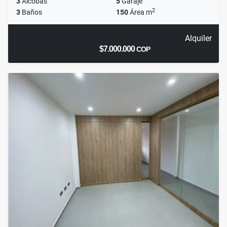
3
Alcobas
5
Garaje
2
3
Baños
150
Área m
Alquiler
$7.000.000
COP