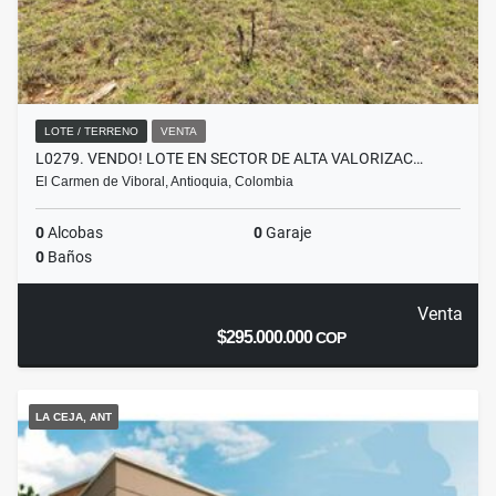
LOTE / TERRENO
VENTA
L0279. VENDO! LOTE EN SECTOR DE ALTA VALORIZAC…
El Carmen de Viboral, Antioquia, Colombia
0
Alcobas
0
Garaje
0
Baños
Venta
$295.000.000
COP
LA CEJA, ANT