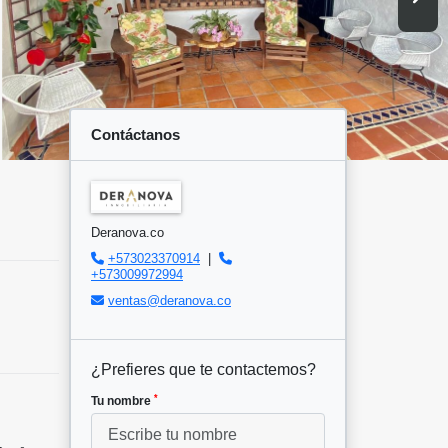
Contáctanos
Deranova.co
+573023370914
|
+573009972994
ventas@deranova.co
¿Prefieres que te contactemos?
*
Tu nombre