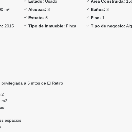
Estado:
Usado
Área Construida:
15
0 m²
Alcobas:
3
Baños:
3
Estrato:
5
Piso:
1
n:
2015
Tipo de inmueble:
Finca
Tipo de negocio:
Alq
 privilegiada a 5 mtos de El Retiro
 m2
50 m2
ias
tes espacios
a