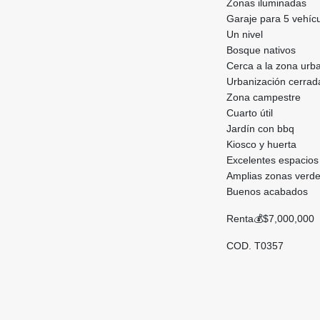
Zonas iluminadas
Garaje para 5 vehíc
Un nivel
Bosque nativos
Cerca a la zona ur
Urbanización cerra
Zona campestre
Cuarto útil
Jardín con bbq
Kiosco y huerta
Excelentes espacio
Amplias zonas verd
Buenos acabados
Renta💰$7,000,000
COD. T0357