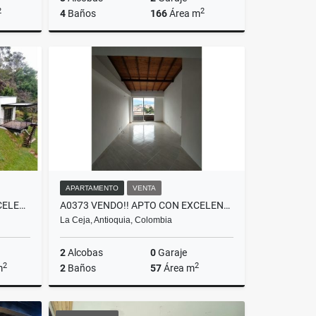
2
2
4
Baños
166
Área m
Venta
Alquiler
$14.500.000
APARTAMENTO
VENTA
T0144.ALQUILER! FINCA EN EXCELENTE UBICACION EN GUARNE, ANTIOQUIA
A0373 VENDO!! APTO CON EXCELENTES ESPACIOS Y UBICACIÓN EN LA CEJA
La Ceja, Antioquia, Colombia
2
Alcobas
0
Garaje
2
2
m
2
Baños
57
Área m
lquiler
Venta