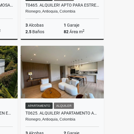
C0274. VENDO! CASA CON HERMOSA VISTA Y ACABADOS EN LA CEJA
T0465. ALQUILER! APTO PARA ESTRENAR EN UNIDAD CERRADA EN RIONEGRO, ANT
Rionegro, Antioquia, Colombia
3
Alcobas
1
Garaje
2
2
2.5
Baños
82
Área m
Venta
Alquiler
$3.200.000
APARTAMENTO
ALQUILER
F0181. VENDO! FINCA URBANA EN EXCELENTE AMBIENTE CAMPESTRE LA CEJA
T0625. ALQUILER! APARTAMENTO AMOBLADO EN LLANOGRANDE
Rionegro, Antioquia, Colombia
3
Alcobas
2
Garaje