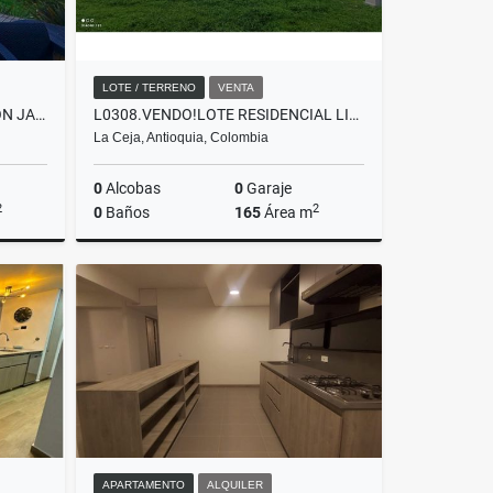
LOTE / TERRENO
VENTA
T0314. ALQUILER DE FINCAS CON JACUZZI EN EXCELENTE SECTOR DE LA CEJA
L0308.VENDO!LOTE RESIDENCIAL LISTO PARA CONSTRUIR EN LLANO GRANDE
La Ceja, Antioquia, Colombia
0
Alcobas
0
Garaje
2
2
0
Baños
165
Área m
lquiler
Venta
$420.000.000
APARTAMENTO
ALQUILER