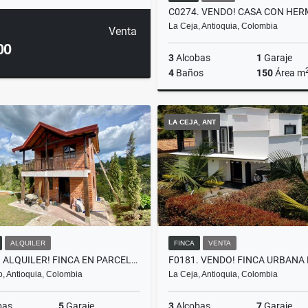
La Ceja, Antioquia, Colombia
Venta
00
3
Alcobas
1
Garaje
4
Baños
150
Área m
LA CEJA, ANT
$750.000.000
ALQUILER
FINCA
VENTA
T0357. ALQUILER! FINCA EN PARCELACIÓN A 5 MTOS DE EL RETIRO
ro, Antioquia, Colombia
La Ceja, Antioquia, Colombia
bas
5
Garaje
3
Alcobas
7
Garaje