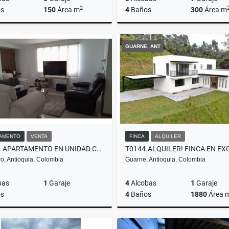
2
s
150
Área m
4
Baños
300
Área m
Alquiler
GUARNE, ANT
$7.000.000
$1.120.000.000
AMENTO
VENTA
FINCA
ALQUILER
A0375. APARTAMENTO EN UNIDAD CERRADA Y ACABADOS MODERNOS RIONEGRO
o, Antioquia, Colombia
Guarne, Antioquia, Colombia
bas
1
Garaje
4
Alcobas
1
Garaje
s
4
Baños
1880
Área 
Venta
A