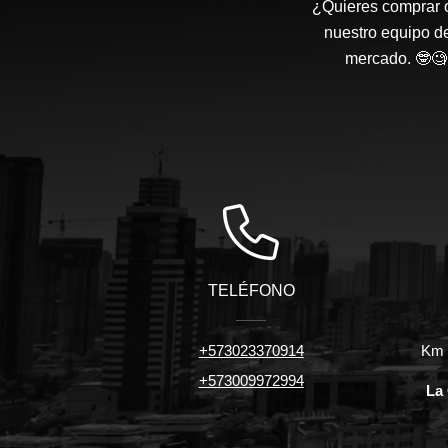
¿Quieres comprar o
nuestro equipo d
mercado. 🤓🧐 
TELÉFONO
+573023370914
Km 7
+573009972994
La 