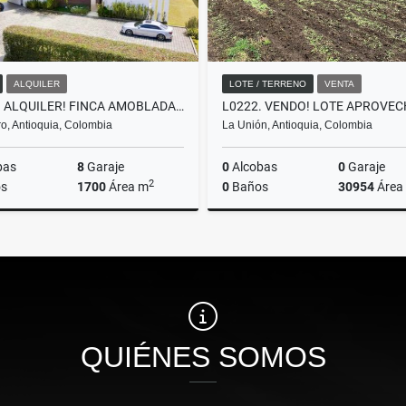
ALQUILER
LOTE / TERRENO
VENTA
T0327. ALQUILER! FINCA AMOBLADA O SIN AMOBLAR EN LLANOGRANDE
o, Antioquia, Colombia
La Unión, Antioquia, Colombia
bas
8
Garaje
0
Alcobas
0
Garaje
2
s
1700
Área m
0
Baños
30954
Área
Alquiler
$24.900.000
$790.000.000
QUIÉNES SOMOS