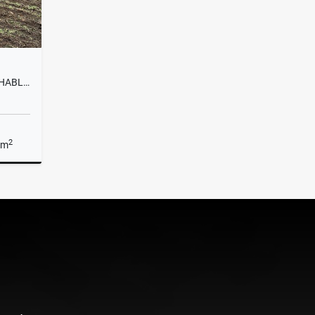
L0222. VENDO! LOTE APROVECHABLE A 3KM DE LA VIA PRINCIPAL EN LA UNIÓN
2
 m
Venta