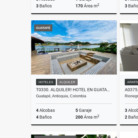
2
3
Baños
170
Área m
3
Baño
Venta
GUATAPÉ
$850.000.000
HOTELES
ALQUILER
APART
T0330. ALQUILER! HOTEL EN GUATAPÉ CON ACCESO A LA REPRESA
Guatapé, Antioquia, Colombia
Rionegr
4
Alcobas
5
Garaje
3
Alco
2
4
Baños
200
Área m
2
Baño
Alquiler