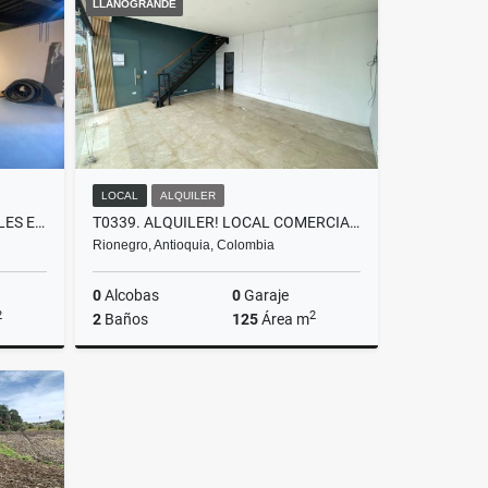
LLANOGRANDE
$235.000.000
LOCAL
ALQUILER
T0400 ALQUILER LOCAL 2 NIVELES EN MALL COMERCIAL CON POTENCIAL LA CEJA
T0339. ALQUILER! LOCAL COMERCIAL EN SECTOR EXCLUSIVO LLANOGRANDE
Rionegro, Antioquia, Colombia
0
Alcobas
0
Garaje
2
2
2
Baños
125
Área m
lquiler
Alquiler
$3.650.000