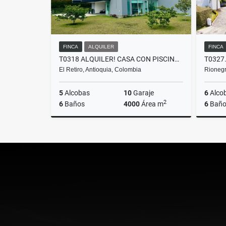
FINCA
ALQUILER
FINCA
T0318 ALQUILER! CASA CON PISCINA Y JACUZZI, EXCELENTE SECTOR EL RETIRO
El Retiro, Antioquia, Colombia
Rionegr
5
Alcobas
10
Garaje
6
Alco
2
6
Baños
4000
Área m
6
Baño
Alquiler
$20.000.000