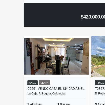
$420.000.0
CASA
VENTA
FINCA
C0261 VENDO CASA EN UNIDAD ABIERTA, BUENOS ACABADOS Y ASCENSOR LA CEJA
La Ceja, Antioquia, Colombia
El Reti
3
Alcobas
1
Garaje
3
Alco