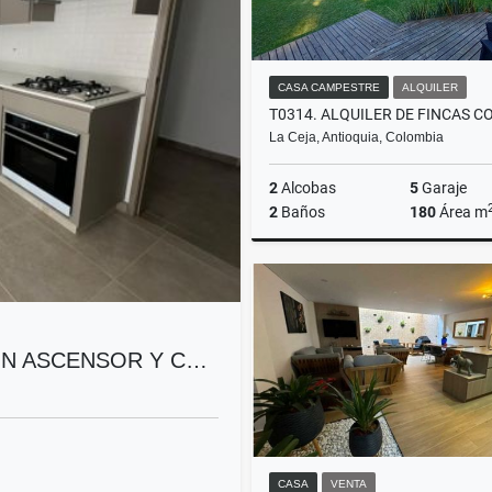
CASA CAMPESTRE
ALQUILER
La Ceja, Antioquia, Colombia
2
Alcobas
5
Garaje
2
Baños
180
Área m
A
$6.900.000
ON ASCENSOR Y C…
CASA
VENTA