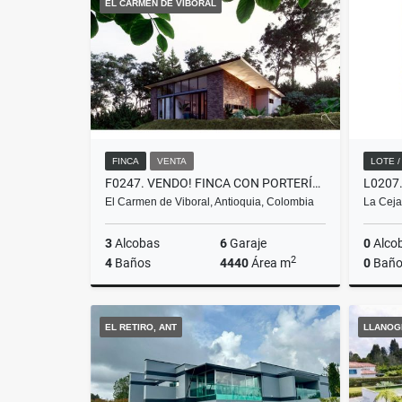
EL CARMEN DE VIBORAL
$3.800.000
FINCA
VENTA
LOTE 
F0247. VENDO! FINCA CON PORTERÍA EN EXCELENTE SECTOR CARMEN DE VIBORAL
El Carmen de Viboral, Antioquia, Colombia
La Ceja
3
Alcobas
6
Garaje
0
Alco
2
4
Baños
4440
Área m
0
Baño
Venta
EL RETIRO, ANT
LLANOG
$1.350.000.000