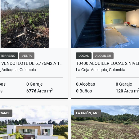
$480.000.000
$7.500.000
/ TERRENO
VENTA
LOCAL
ALQUILER
L0207. VENDO! LOTE DE 6,776M2 A 10 MINUTOS DEL CORREGIMIENTO SAN JOSÉ
, Antioquia, Colombia
La Ceja, Antioquia, Colombia
bas
0
Garaje
0
Alcobas
0
Garaje
2
s
6776
Área m
0
Baños
120
Área m
Venta
A
RANDE
LA UNIÓN, ANT
$120.000.000
$5.000.000