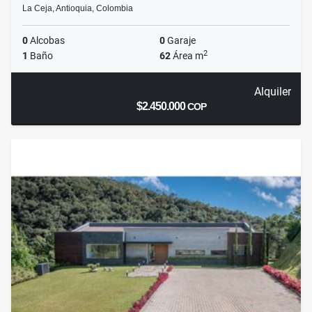
La Ceja, Antioquia, Colombia
0
Alcobas
0
Garaje
2
1
Baño
62
Área m
Alquiler
$2.450.000
COP