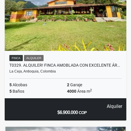
FINCA
ALQUILER
T0329. ALQUILER! FINCA AMOBLADA CON EXCELENTE ÁR…
La Ceja, Antioquia, Colombia
5
Alcobas
2
Garaje
2
5
Baños
4000
Área m
Alquiler
$6.900.000
COP