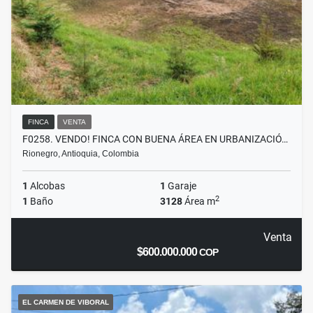
FINCA
VENTA
F0258. VENDO! FINCA CON BUENA ÁREA EN URBANIZACIÓ…
Rionegro, Antioquia, Colombia
1
Alcobas
1
Garaje
2
1
Baño
3128
Área m
Venta
$600.000.000
COP
EL CARMEN DE VIBORAL