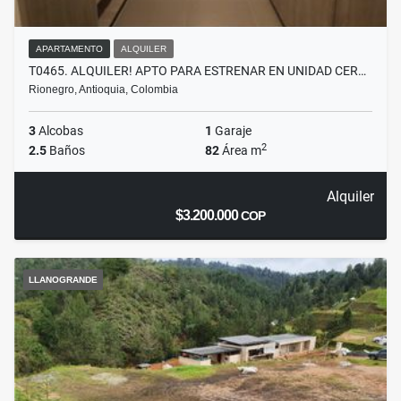
APARTAMENTO
ALQUILER
T0465. ALQUILER! APTO PARA ESTRENAR EN UNIDAD CER…
Rionegro, Antioquia, Colombia
3
Alcobas
1
Garaje
2
2.5
Baños
82
Área m
Alquiler
$3.200.000
COP
LLANOGRANDE