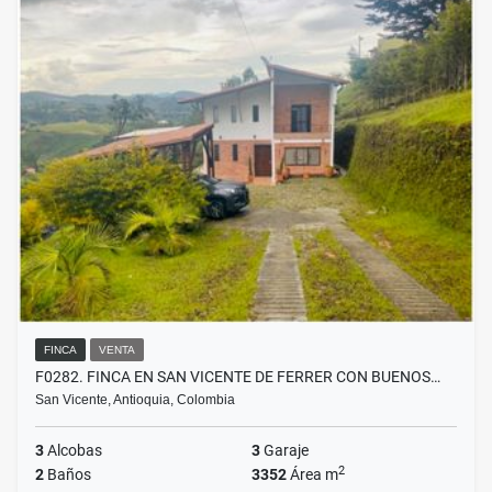
FINCA
VENTA
F0282. FINCA EN SAN VICENTE DE FERRER CON BUENOS…
San Vicente, Antioquia, Colombia
3
Alcobas
3
Garaje
2
2
Baños
3352
Área m