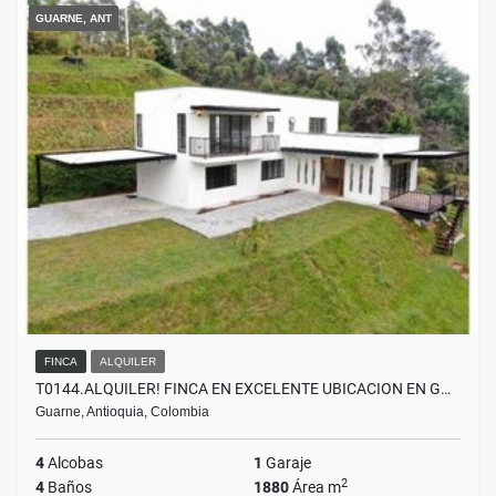
GUARNE, ANT
FINCA
ALQUILER
T0144.ALQUILER! FINCA EN EXCELENTE UBICACION EN G…
Guarne, Antioquia, Colombia
4
Alcobas
1
Garaje
2
4
Baños
1880
Área m