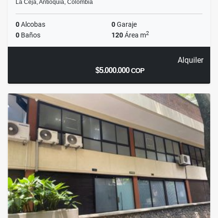
La Ceja, Antioquia, Colombia
0
Alcobas
0
Garaje
2
0
Baños
120
Área m
Alquiler
$5.000.000
COP