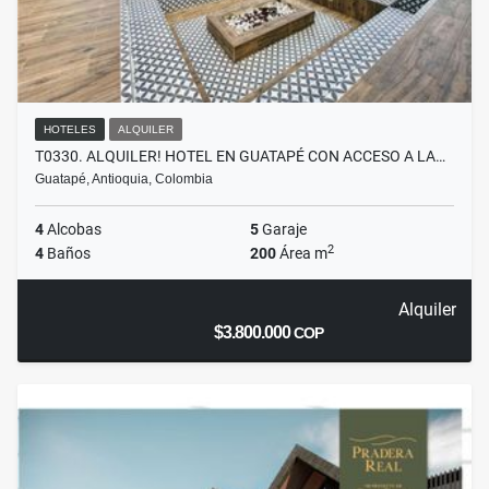
HOTELES
ALQUILER
T0330. ALQUILER! HOTEL EN GUATAPÉ CON ACCESO A LA…
Guatapé, Antioquia, Colombia
4
Alcobas
5
Garaje
2
4
Baños
200
Área m
Alquiler
$3.800.000
COP