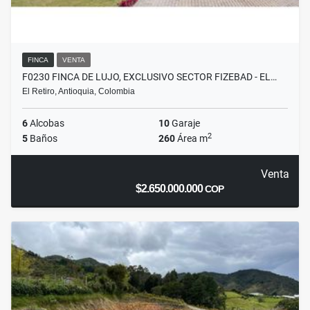
FINCA
VENTA
F0230 FINCA DE LUJO, EXCLUSIVO SECTOR FIZEBAD - EL…
El Retiro, Antioquia, Colombia
6
Alcobas
10
Garaje
2
5
Baños
260
Área m
Venta
$2.650.000.000
COP