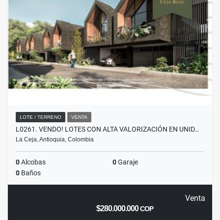
LOTE / TERRENO
VENTA
L0261. VENDO! LOTES CON ALTA VALORIZACIÓN EN UNID…
La Ceja, Antioquia, Colombia
0
Alcobas
0
Garaje
0
Baños
Venta
$280.000.000
COP