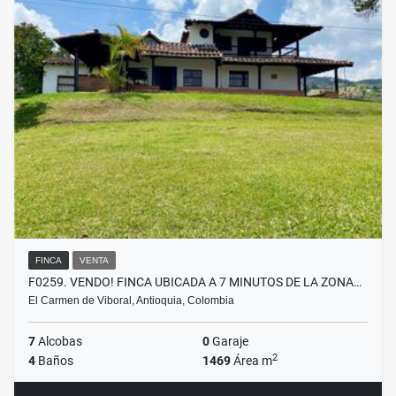
FINCA
VENTA
F0259. VENDO! FINCA UBICADA A 7 MINUTOS DE LA ZONA…
El Carmen de Viboral, Antioquia, Colombia
7
Alcobas
0
Garaje
2
4
Baños
1469
Área m