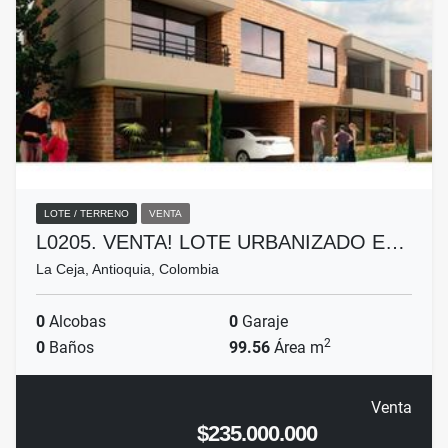
LOTE / TERRENO
VENTA
L0205. VENTA! LOTE URBANIZADO E…
La Ceja, Antioquia, Colombia
0
Alcobas
0
Garaje
2
0
Baños
99.56
Área m
Venta
$235.000.000