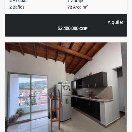
2
Alcobas
1
Garaje
2
2
Baños
72
Área m
Alquiler
$2.400.000
COP