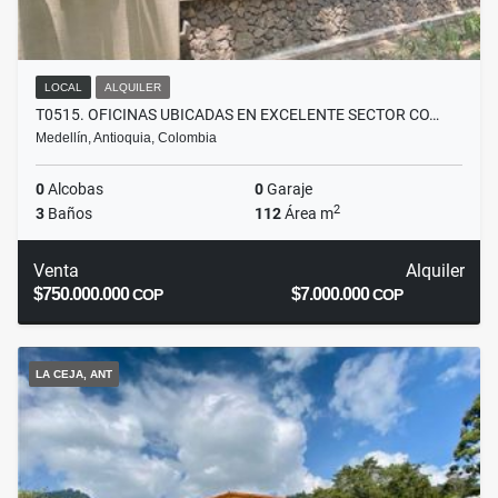
LOCAL
ALQUILER
T0515. OFICINAS UBICADAS EN EXCELENTE SECTOR CO…
Medellín, Antioquia, Colombia
0
Alcobas
0
Garaje
2
3
Baños
112
Área m
Venta
Alquiler
$750.000.000
$7.000.000
COP
COP
LA CEJA, ANT