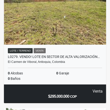
LOTE / TERRENO
VENTA
L0279. VENDO! LOTE EN SECTOR DE ALTA VALORIZACIÓN…
El Carmen de Viboral, Antioquia, Colombia
0
Alcobas
0
Garaje
0
Baños
Venta
$295.000.000
COP