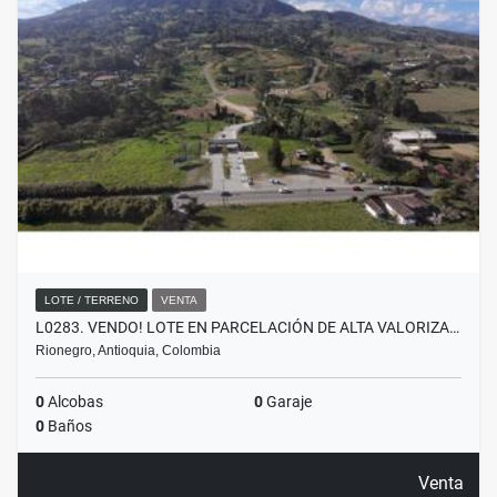
LOTE / TERRENO
VENTA
L0283. VENDO! LOTE EN PARCELACIÓN DE ALTA VALORIZA…
Rionegro, Antioquia, Colombia
0
Alcobas
0
Garaje
0
Baños
Venta