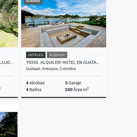
GUATAPÉ
000
$30.000.000
HOTELES
ALQUILER
F0374. VENDO! CASA FINCA DE LUJO SECTOR ESCOBERO, ENVIGADO
T0330. ALQUILER! HOTEL EN GUATAPÉ CON ACCESO A LA REPRESA
Guatapé, Antioquia, Colombia
4
Alcobas
5
Garaje
2
2
4
Baños
200
Área m
Venta
Alquiler
$3.800.000