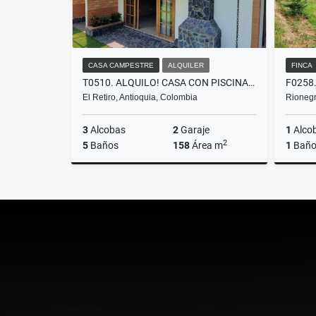
CASA CAMPESTRE
ALQUILER
FINCA
T0510. ALQUILO! CASA CON PISCINA Y EXCELENTES ESPACIOS EN EL RETIRO
El Retiro, Antioquia, Colombia
Rionegr
3
Alcobas
2
Garaje
1
Alco
2
5
Baños
158
Área m
1
Bañ
Alquiler
$6.500.000