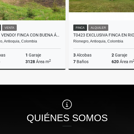
VENTA
FINCA
ALQUILER
F0258. VENDO! FINCA CON BUENA ÁREA EN URBANIZACIÓN DE LLANOGRANDE
o, Antioquia, Colombia
Rionegro, Antioquia, Colombia
bas
1
Garaje
3
Alcobas
2
Garaje
2
o
3128
Área m
7
Baños
620
Área m
Venta
A
$600.000.000
$15.000.000
QUIÉNES SOMOS