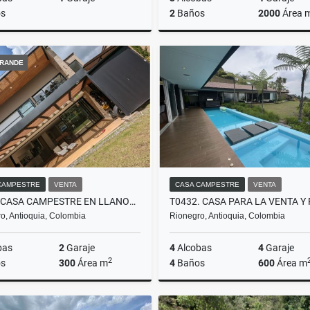
s
2
Baños
2000
Área 
Venta
A
RANDE
$770.000.000
$12.500.000
CAMPESTRE
VENTA
CASA CAMPESTRE
VENTA
T0421 CASA CAMPESTRE EN LLANOGRANDE, ANTIOQUIA
o, Antioquia, Colombia
Rionegro, Antioquia, Colombia
bas
2
Garaje
4
Alcobas
4
Garaje
2
s
300
Área m
4
Baños
600
Área m
Alquiler
Venta
A