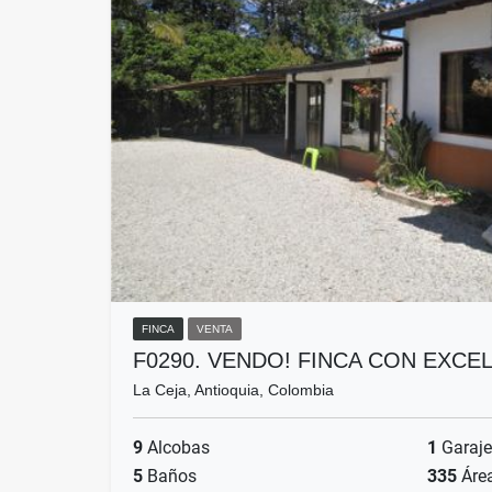
FINCA
VENTA
F0290. VENDO! FINCA CON EXC
La Ceja, Antioquia, Colombia
9
Alcobas
1
Garaje
5
Baños
335
Áre