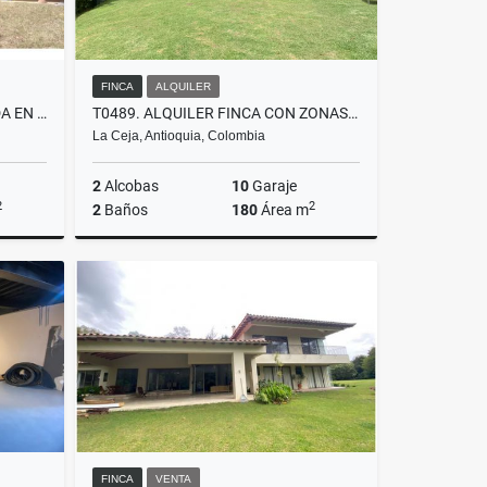
FINCA
ALQUILER
T0764. ALQUILO! FINCA UBICADA EN PARCELACIÓN DEL YARUMO EN LA CEJA
T0489. ALQUILER FINCA CON ZONAS VERDES
La Ceja, Antioquia, Colombia
2
Alcobas
10
Garaje
2
2
2
Baños
180
Área m
lquiler
Alquiler
$6.900.000
FINCA
VENTA