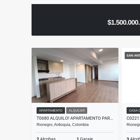
$1.500.000
SAN ANT
APARTAMENTO
ALQUILER
CASA 
T0680 ALQUILO! APARTAMENTO PARA ESTRENAR EN UNIDAD CERRADA EN RIONEGRO
Rionegro, Antioquia, Colombia
Rionegr
2
Alcobas
1
Garaje
3
Alco