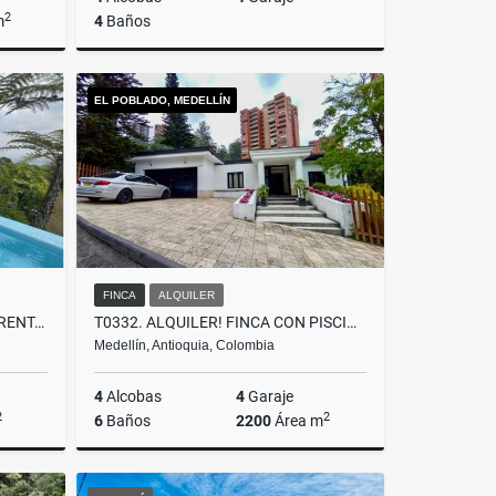
2
m
4
Baños
lquiler
Venta
EL POBLADO, MEDELLÍN
$2.700.000.000
FINCA
ALQUILER
T0432. CASA PARA LA VENTA Y RENTA EN RIONEGRO TABLAZO AMOBLADA
T0332. ALQUILER! FINCA CON PISCINA Y EXCELENTE UBICACIÓN EL POBLADO
Medellín, Antioquia, Colombia
4
Alcobas
4
Garaje
2
2
6
Baños
2200
Área m
lquiler
Alquiler