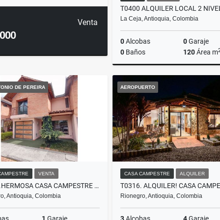
La Ceja, Antioquia, Colombia
Venta
.000
0
Alcobas
0
Garaje
0
Baños
120
Área m
A
ONIO DE PEREIRA
AEROPUERTO
$5.000.000
CAMPESTRE
VENTA
CASA CAMPESTRE
ALQUILER
C0221.HERMOSA CASA CAMPESTRE EN UNIDAD, SAN ANTONIO DE PEREIRA
o, Antioquia, Colombia
Rionegro, Antioquia, Colombia
bas
1
Garaje
3
Alcobas
4
Garaje