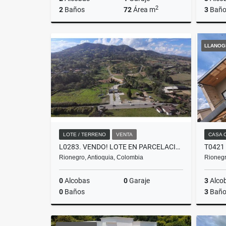
2
2
Baños
72
Área m
3
Baño
Alquiler
LLANOG
$2.400.000
LOTE / TERRENO
VENTA
CASA 
L0283. VENDO! LOTE EN PARCELACIÓN DE ALTA VALORIZACIÓN EN RIONEGRO
Rionegro, Antioquia, Colombia
Rionegr
0
Alcobas
0
Garaje
3
Alco
0
Baños
3
Baño
Venta
Venta