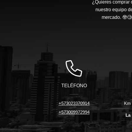
¿Quieres comprar o
nuestro equipo d
mercado. 🤓🧐 
TELÉFONO
+573023370914
Km 7
+573009972994
La 