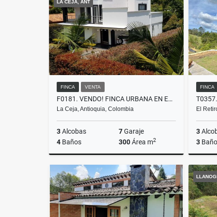
LA CEJA, ANT
$750.000.000
$2.400.
FINCA
VENTA
FINCA
F0181. VENDO! FINCA URBANA EN EXCELENTE AMBIENTE CAMPESTRE LA CEJA
La Ceja, Antioquia, Colombia
El Reti
3
Alcobas
7
Garaje
3
Alco
2
4
Baños
300
Área m
3
Baño
Venta
LLANOG
$1.120.000.000