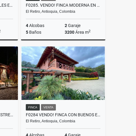
T0400 ALQUILER LOCAL 2 NIVELES EN MALL COMERCIAL CON POTENCIAL LA CEJA
F0285. VENDO! FINCA MODERNA EN PARCELACIÓN EXCLUSIVA UBICADA EL RETIRO
El Retiro, Antioquia, Colombia
4
Alcobas
2
Garaje
2
2
5
Baños
3200
Área m
lquiler
Venta
$3.600.000.000
FINCA
VENTA
T0316. ALQUILER! CASA CAMPESTRE AMOBLADA CERCA AL AEROPUERTO
F0284 VENDO! FINCA CON BUENOS ESPACIOS UBICACIÓN RESIDENCIAL EL RETIRO
El Retiro, Antioquia, Colombia
4
Alcobas
4
Garaje