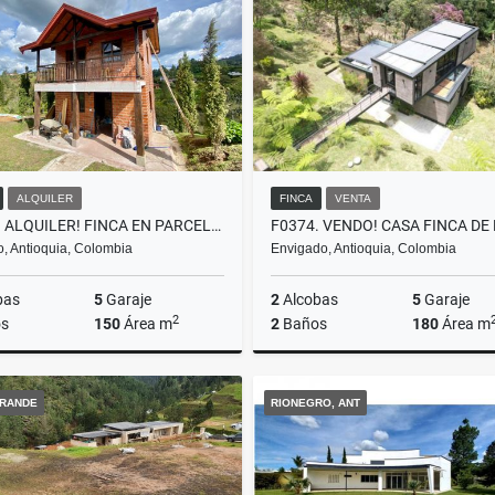
000.000
$12.000.000
$15.000.000.000
$30.000.
ALQUILER
FINCA
VENTA
T0357. ALQUILER! FINCA EN PARCELACIÓN A 5 MTOS DE EL RETIRO
ro, Antioquia, Colombia
Envigado, Antioquia, Colombia
bas
5
Garaje
2
Alcobas
5
Garaje
2
s
150
Área m
2
Baños
180
Área m
Alquiler
RANDE
RIONEGRO, ANT
$7.000.000
$2.200.000.000