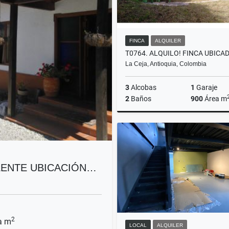
FINCA
ALQUILER
La Ceja, Antioquia, Colombia
3
Alcobas
1
Garaje
2
Baños
900
Área m
A
$3.900.000
ELENTE UBICACIÓN…
2
a m
LOCAL
ALQUILER