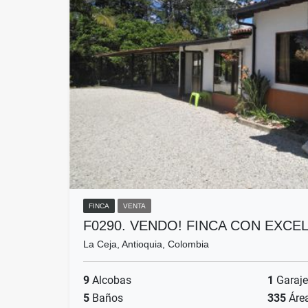
FINCA
VENTA
F0290. VENDO! FINCA CON EXC
La Ceja, Antioquia, Colombia
9
Alcobas
1
Garaje
5
Baños
335
Áre