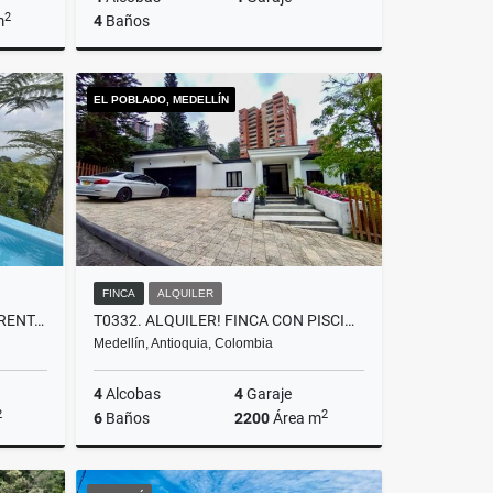
2
m
4
Baños
lquiler
Venta
EL POBLADO, MEDELLÍN
$2.700.000.000
FINCA
ALQUILER
T0432. CASA PARA LA VENTA Y RENTA EN RIONEGRO TABLAZO AMOBLADA
T0332. ALQUILER! FINCA CON PISCINA Y EXCELENTE UBICACIÓN EL POBLADO
Medellín, Antioquia, Colombia
4
Alcobas
4
Garaje
2
2
6
Baños
2200
Área m
lquiler
Alquiler