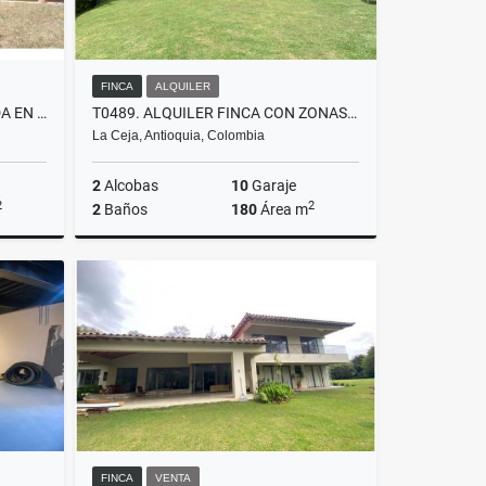
FINCA
ALQUILER
T0764. ALQUILO! FINCA UBICADA EN PARCELACIÓN DEL YARUMO EN LA CEJA
T0489. ALQUILER FINCA CON ZONAS VERDES
La Ceja, Antioquia, Colombia
2
Alcobas
10
Garaje
2
2
2
Baños
180
Área m
lquiler
Alquiler
$6.900.000
FINCA
VENTA