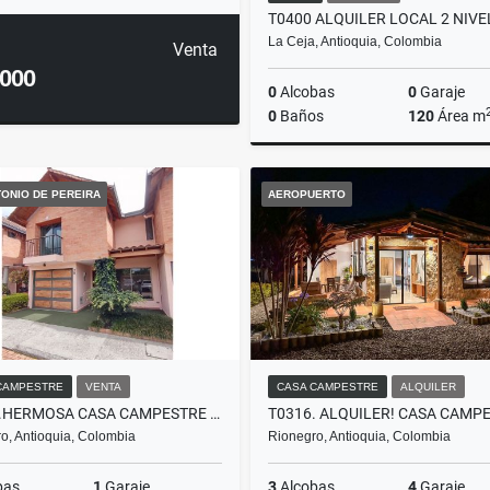
La Ceja, Antioquia, Colombia
Venta
.000
0
Alcobas
0
Garaje
0
Baños
120
Área m
A
ONIO DE PEREIRA
AEROPUERTO
$5.000.000
CAMPESTRE
VENTA
CASA CAMPESTRE
ALQUILER
C0221.HERMOSA CASA CAMPESTRE EN UNIDAD, SAN ANTONIO DE PEREIRA
o, Antioquia, Colombia
Rionegro, Antioquia, Colombia
bas
1
Garaje
3
Alcobas
4
Garaje