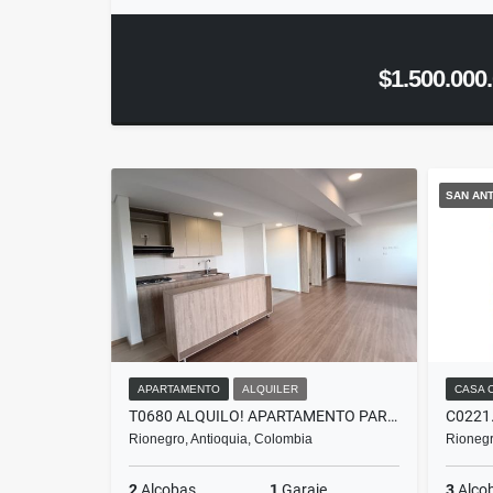
$1.500.000
SAN ANT
APARTAMENTO
ALQUILER
CASA 
T0680 ALQUILO! APARTAMENTO PARA ESTRENAR EN UNIDAD CERRADA EN RIONEGRO
Rionegro, Antioquia, Colombia
Rionegr
2
Alcobas
1
Garaje
3
Alco