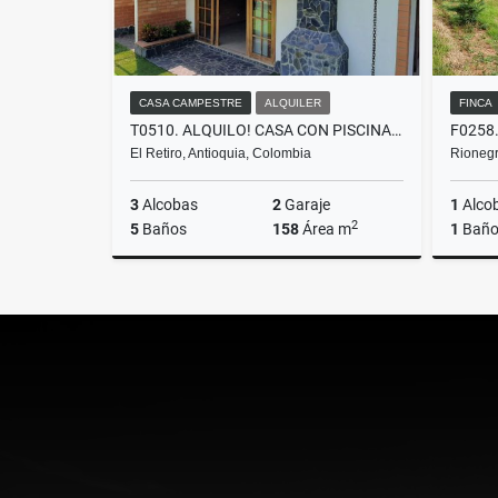
CASA CAMPESTRE
ALQUILER
FINCA
T0510. ALQUILO! CASA CON PISCINA Y EXCELENTES ESPACIOS EN EL RETIRO
El Retiro, Antioquia, Colombia
Rionegr
3
Alcobas
2
Garaje
1
Alco
2
5
Baños
158
Área m
1
Bañ
Alquiler
$6.500.000