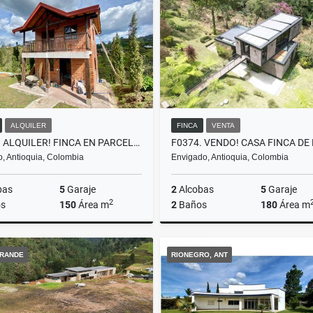
000.000
$12.000.000
$15.000.000.000
$30.000.
ALQUILER
FINCA
VENTA
T0357. ALQUILER! FINCA EN PARCELACIÓN A 5 MTOS DE EL RETIRO
ro, Antioquia, Colombia
Envigado, Antioquia, Colombia
bas
5
Garaje
2
Alcobas
5
Garaje
2
s
150
Área m
2
Baños
180
Área m
Alquiler
RANDE
RIONEGRO, ANT
$7.000.000
$2.200.000.000