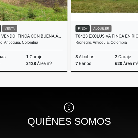
VENTA
FINCA
ALQUILER
F0258. VENDO! FINCA CON BUENA ÁREA EN URBANIZACIÓN DE LLANOGRANDE
o, Antioquia, Colombia
Rionegro, Antioquia, Colombia
bas
1
Garaje
3
Alcobas
2
Garaje
2
o
3128
Área m
7
Baños
620
Área m
Venta
A
$600.000.000
$15.000.000
QUIÉNES SOMOS