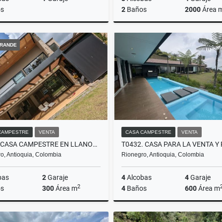
s
2
Baños
2000
Área 
Venta
A
RANDE
$770.000.000
$12.500.000
CAMPESTRE
VENTA
CASA CAMPESTRE
VENTA
T0421 CASA CAMPESTRE EN LLANOGRANDE, ANTIOQUIA
o, Antioquia, Colombia
Rionegro, Antioquia, Colombia
bas
2
Garaje
4
Alcobas
4
Garaje
2
s
300
Área m
4
Baños
600
Área m
Alquiler
Venta
A