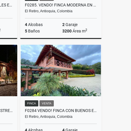
T0400 ALQUILER LOCAL 2 NIVELES EN MALL COMERCIAL CON POTENCIAL LA CEJA
F0285. VENDO! FINCA MODERNA EN PARCELACIÓN EXCLUSIVA UBICADA EL RETIRO
El Retiro, Antioquia, Colombia
4
Alcobas
2
Garaje
2
2
5
Baños
3200
Área m
lquiler
Venta
$3.600.000.000
FINCA
VENTA
T0316. ALQUILER! CASA CAMPESTRE AMOBLADA CERCA AL AEROPUERTO
F0284 VENDO! FINCA CON BUENOS ESPACIOS UBICACIÓN RESIDENCIAL EL RETIRO
El Retiro, Antioquia, Colombia
4
Alcobas
4
Garaje