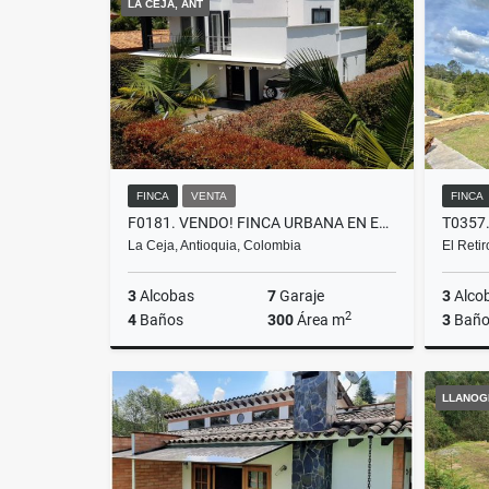
LA CEJA, ANT
$750.000.000
$2.400.
FINCA
VENTA
FINCA
F0181. VENDO! FINCA URBANA EN EXCELENTE AMBIENTE CAMPESTRE LA CEJA
La Ceja, Antioquia, Colombia
El Reti
3
Alcobas
7
Garaje
3
Alco
2
4
Baños
300
Área m
3
Baño
Venta
LLANOG
$1.120.000.000