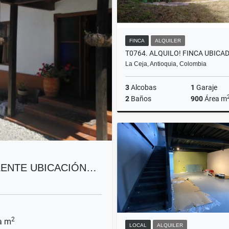
FINCA
ALQUILER
La Ceja, Antioquia, Colombia
3
Alcobas
1
Garaje
2
Baños
900
Área m
A
$3.900.000
ELENTE UBICACIÓN…
2
a m
LOCAL
ALQUILER