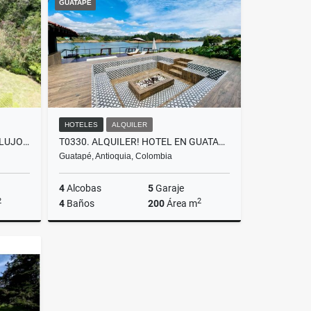
GUATAPÉ
000
$30.000.000
HOTELES
ALQUILER
F0374. VENDO! CASA FINCA DE LUJO SECTOR ESCOBERO, ENVIGADO
T0330. ALQUILER! HOTEL EN GUATAPÉ CON ACCESO A LA REPRESA
Guatapé, Antioquia, Colombia
4
Alcobas
5
Garaje
2
2
4
Baños
200
Área m
Venta
Alquiler
$3.800.000