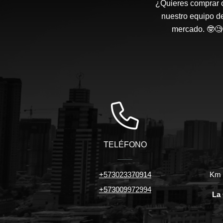
¿Quieres comprar o
nuestro equipo d
mercado. 🤓🧐 
TELÉFONO
+573023370914
Km 7
+573009972994
La 