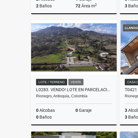
2
2
Baños
72
Área m
3
Baño
Alquiler
LLANOG
$2.400.000
LOTE / TERRENO
VENTA
CASA 
L0283. VENDO! LOTE EN PARCELACIÓN DE ALTA VALORIZACIÓN EN RIONEGRO
Rionegro, Antioquia, Colombia
Rionegr
0
Alcobas
0
Garaje
3
Alco
0
Baños
3
Baño
Venta
Venta