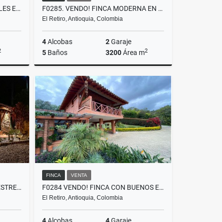
T0400 ALQUILER LOCAL 2 NIVELES EN MALL COMERCIAL CON POTENCIAL LA CEJA
F0285. VENDO! FINCA MODERNA EN PARCELACIÓN EXCLUSIVA UBICADA EL RETIRO
El Retiro, Antioquia, Colombia
4
Alcobas
2
Garaje
2
2
5
Baños
3200
Área m
lquiler
Venta
$3.600.000.000
FINCA
VENTA
T0316. ALQUILER! CASA CAMPESTRE AMOBLADA CERCA AL AEROPUERTO
F0284 VENDO! FINCA CON BUENOS ESPACIOS UBICACIÓN RESIDENCIAL EL RETIRO
El Retiro, Antioquia, Colombia
4
Alcobas
4
Garaje