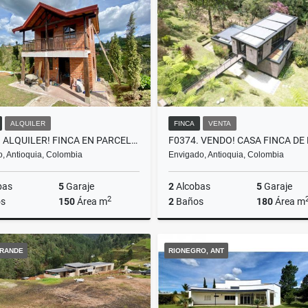
000.000
$12.000.000
$15.000.000.000
$30.000.
ALQUILER
FINCA
VENTA
T0357. ALQUILER! FINCA EN PARCELACIÓN A 5 MTOS DE EL RETIRO
ro, Antioquia, Colombia
Envigado, Antioquia, Colombia
bas
5
Garaje
2
Alcobas
5
Garaje
2
s
150
Área m
2
Baños
180
Área m
Alquiler
RANDE
RIONEGRO, ANT
$7.000.000
$2.200.000.000