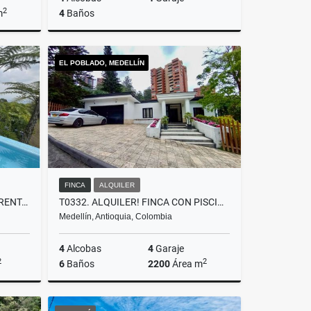
2
m
4
Baños
lquiler
Venta
EL POBLADO, MEDELLÍN
$2.700.000.000
FINCA
ALQUILER
T0432. CASA PARA LA VENTA Y RENTA EN RIONEGRO TABLAZO AMOBLADA
T0332. ALQUILER! FINCA CON PISCINA Y EXCELENTE UBICACIÓN EL POBLADO
Medellín, Antioquia, Colombia
4
Alcobas
4
Garaje
2
2
6
Baños
2200
Área m
lquiler
Alquiler