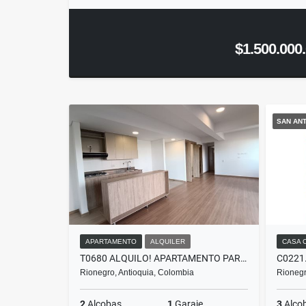
$1.500.000
SAN ANT
APARTAMENTO
ALQUILER
CASA 
T0680 ALQUILO! APARTAMENTO PARA ESTRENAR EN UNIDAD CERRADA EN RIONEGRO
Rionegro, Antioquia, Colombia
Rionegr
2
Alcobas
1
Garaje
3
Alco