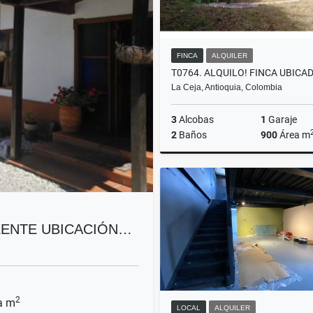
FINCA
ALQUILER
La Ceja, Antioquia, Colombia
3
Alcobas
1
Garaje
2
Baños
900
Área m
A
$3.900.000
ELENTE UBICACIÓN…
2
a m
LOCAL
ALQUILER