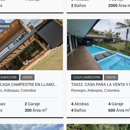
s
2
Baños
2000
Área 
Venta
A
RANDE
$770.000.000
$12.500.000
CAMPESTRE
VENTA
CASA CAMPESTRE
VENTA
T0421 CASA CAMPESTRE EN LLANOGRANDE, ANTIOQUIA
o, Antioquia, Colombia
Rionegro, Antioquia, Colombia
bas
2
Garaje
4
Alcobas
4
Garaje
2
s
300
Área m
4
Baños
600
Área m
Alquiler
Venta
A