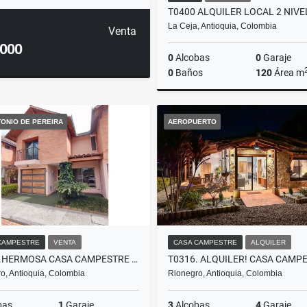
La Ceja, Antioquia, Colombia
Venta
.000
0
Alcobas
0
Garaje
0
Baños
120
Área m
A
ONIO DE PEREIRA
AEROPUERTO
$5.000.000
CAMPESTRE
VENTA
CASA CAMPESTRE
ALQUILER
C0221.HERMOSA CASA CAMPESTRE EN UNIDAD, SAN ANTONIO DE PEREIRA
o, Antioquia, Colombia
Rionegro, Antioquia, Colombia
bas
1
Garaje
3
Alcobas
4
Garaje