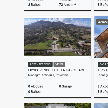
2
2
Baños
72
Área m
3
Baño
Alquiler
LLANOG
$2.400.000
LOTE / TERRENO
VENTA
CASA 
L0283. VENDO! LOTE EN PARCELACIÓN DE ALTA VALORIZACIÓN EN RIONEGRO
Rionegro, Antioquia, Colombia
Rionegr
0
Alcobas
0
Garaje
3
Alco
0
Baños
3
Baño
Venta
Venta