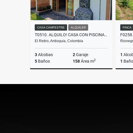
CASA CAMPESTRE
ALQUILER
FINCA
T0510. ALQUILO! CASA CON PISCINA Y EXCELENTES ESPACIOS EN EL RETIRO
El Retiro, Antioquia, Colombia
Rionegr
3
Alcobas
2
Garaje
1
Alco
2
5
Baños
158
Área m
1
Bañ
Alquiler
$6.500.000