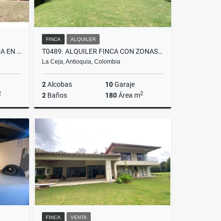
FINCA
ALQUILER
T0764. ALQUILO! FINCA UBICADA EN PARCELACIÓN DEL YARUMO EN LA CEJA
T0489. ALQUILER FINCA CON ZONAS VERDES
La Ceja, Antioquia, Colombia
2
Alcobas
10
Garaje
2
2
2
Baños
180
Área m
lquiler
Alquiler
$6.900.000
FINCA
VENTA