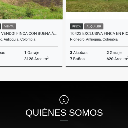
VENTA
FINCA
ALQUILER
F0258. VENDO! FINCA CON BUENA ÁREA EN URBANIZACIÓN DE LLANOGRANDE
o, Antioquia, Colombia
Rionegro, Antioquia, Colombia
bas
1
Garaje
3
Alcobas
2
Garaje
2
o
3128
Área m
7
Baños
620
Área m
Venta
A
$600.000.000
$15.000.000
QUIÉNES SOMOS