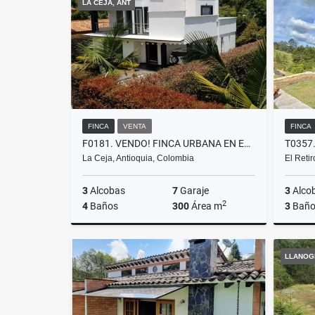
LA CEJA, ANT
$750.000.000
$2.400.
FINCA
VENTA
FINCA
F0181. VENDO! FINCA URBANA EN EXCELENTE AMBIENTE CAMPESTRE LA CEJA
La Ceja, Antioquia, Colombia
El Reti
3
Alcobas
7
Garaje
3
Alco
2
4
Baños
300
Área m
3
Baño
Venta
LLANOG
$1.120.000.000