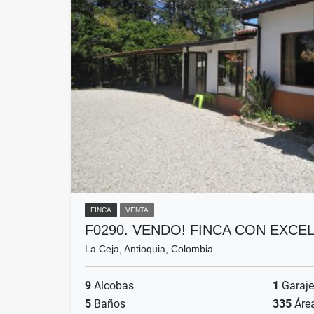
FINCA
VENTA
F0290. VENDO! FINCA CON EXC
La Ceja, Antioquia, Colombia
9
Alcobas
1
Garaje
5
Baños
335
Áre