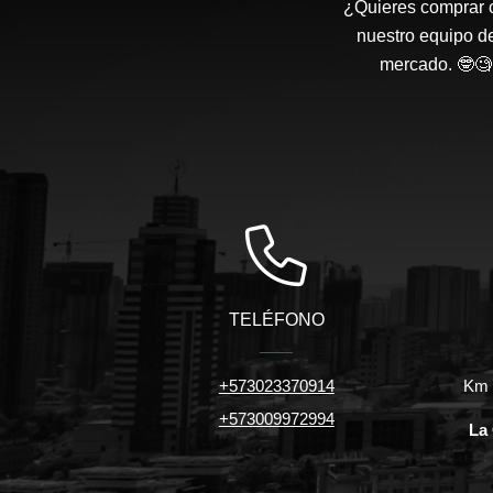
¿Quieres comprar o
nuestro equipo d
mercado. 🤓🧐 
TELÉFONO
+573023370914
Km 7
+573009972994
La 