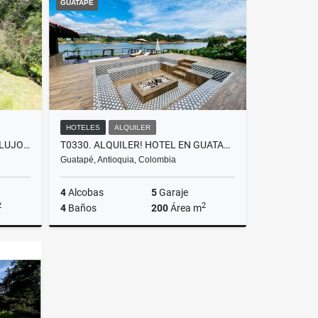
GUATAPÉ
000
$30.000.000
HOTELES
ALQUILER
F0374. VENDO! CASA FINCA DE LUJO SECTOR ESCOBERO, ENVIGADO
T0330. ALQUILER! HOTEL EN GUATAPÉ CON ACCESO A LA REPRESA
Guatapé, Antioquia, Colombia
4
Alcobas
5
Garaje
2
2
4
Baños
200
Área m
Venta
Alquiler
$3.800.000