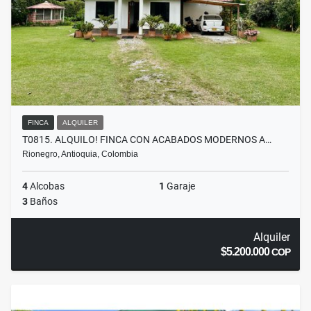
FINCA
ALQUILER
T0815. ALQUILO! FINCA CON ACABADOS MODERNOS A…
Rionegro, Antioquia, Colombia
4
Alcobas
1
Garaje
3
Baños
Alquiler
$5.200.000
COP