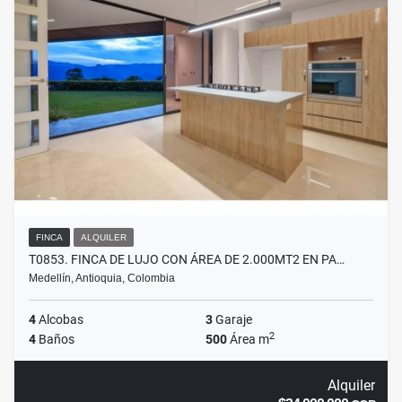
FINCA
ALQUILER
T0853. FINCA DE LUJO CON ÁREA DE 2.000MT2 EN PA…
Medellín, Antioquia, Colombia
4
Alcobas
3
Garaje
2
4
Baños
500
Área m
Alquiler