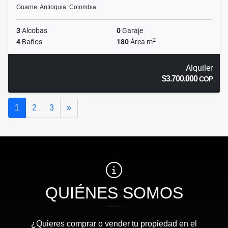
Guarne, Antioquia, Colombia
3
Alcobas
0
Garaje
2
4
Baños
180
Área m
Alquiler
$3.700.000
COP
Siguiente
1
2
3
»
QUIÉNES SOMOS
¿Quieres comprar o vender tu propiedad en el