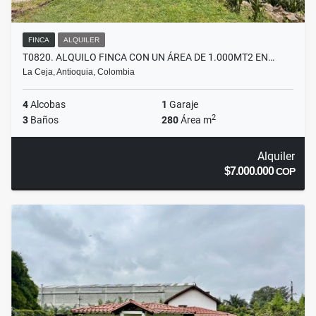
FINCA
ALQUILER
T0820. ALQUILO FINCA CON UN ÁREA DE 1.000MT2 EN…
La Ceja, Antioquia, Colombia
4
Alcobas
1
Garaje
2
3
Baños
280
Área m
Alquiler
$7.000.000
COP