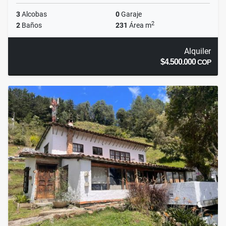
3
Alcobas
0
Garaje
2
2
Baños
231
Área m
Alquiler
$4.500.000
COP