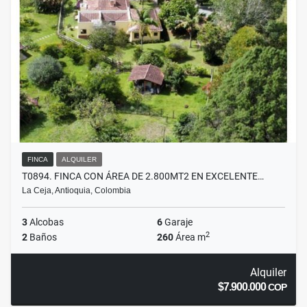
FINCA
ALQUILER
T0894. FINCA CON ÁREA DE 2.800MT2 EN EXCELENTE…
La Ceja, Antioquia, Colombia
3
Alcobas
6
Garaje
2
2
Baños
260
Área m
Alquiler
$7.900.000
COP