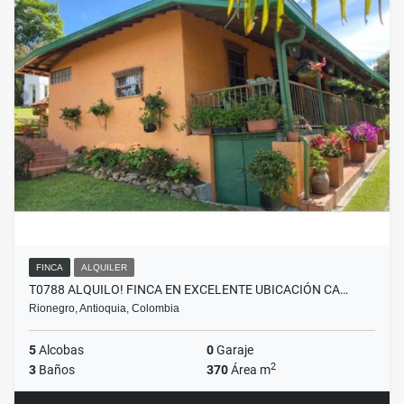
FINCA
ALQUILER
T0788 ALQUILO! FINCA EN EXCELENTE UBICACIÓN CA…
Rionegro, Antioquia, Colombia
5
Alcobas
0
Garaje
2
3
Baños
370
Área m