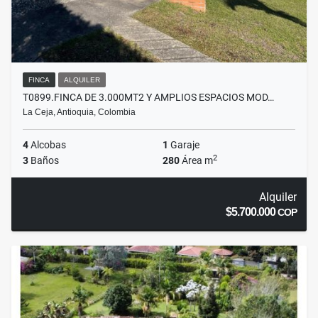
FINCA
ALQUILER
T0899.FINCA DE 3.000MT2 Y AMPLIOS ESPACIOS MOD…
La Ceja, Antioquia, Colombia
4
Alcobas
1
Garaje
2
3
Baños
280
Área m
Alquiler
$5.700.000
COP