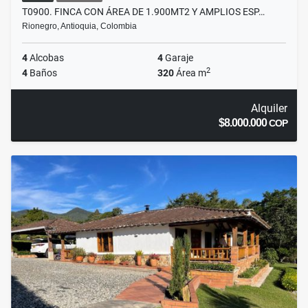
T0900. FINCA CON ÁREA DE 1.900MT2 Y AMPLIOS ESP…
Rionegro, Antioquia, Colombia
4
Alcobas
4
Garaje
2
4
Baños
320
Área m
Alquiler
$8.000.000
COP