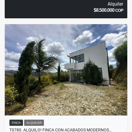
Alquiler
$8.500.000
COP
FINCA
ALQUILER
T0780. ALQUILO! FINCA CON ACABADOS MODERNOS…