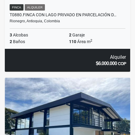
FINCA
ALQUILER
T0880.FINCA CON LAGO PRIVADO EN PARCELACIÓN D…
Rionegro, Antioquia, Colombia
3
Alcobas
2
Garaje
2
2
Baños
110
Área m
Alquiler
$6.000.000
COP