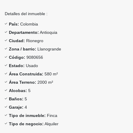
Detalles del inmueble :
País:
Colombia
Departamento:
Antioquia
Ciudad:
Rionegro
Zona / barrio:
Llanogrande
Código:
9080656
Estado:
Usado
Área Construida:
580 m²
Área Terreno:
2000 m²
Alcobas:
5
Baños:
5
Garaje:
4
Tipo de inmueble:
Finca
Tipo de negocio:
Alquiler