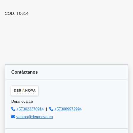
COD. T0614
Contáctanos
Deranova.co
+573023370914
|
+573009972994
ventas@deranova.co