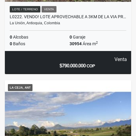
LOTE / TERRENO
VENTA
L0222. VENDO! LOTE APROVECHABLE A 3KM DE LA VIA PR…
La Unión, Antioquia, Colombia
0
Alcobas
0
Garaje
2
0
Baños
30954
Área m
Venta
$790.000.000
COP
LA CEJA, ANT