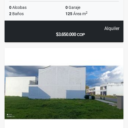
0
Alcobas
0
Garaje
2
2
Baños
125
Área m
Alquiler
$3.650.000
COP