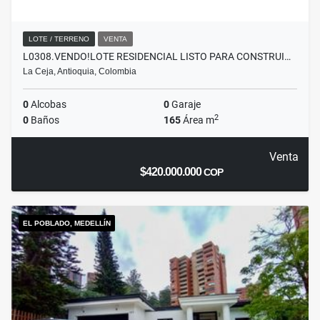
LOTE / TERRENO
VENTA
L0308.VENDO!LOTE RESIDENCIAL LISTO PARA CONSTRUI…
La Ceja, Antioquia, Colombia
0
Alcobas
0
Garaje
2
0
Baños
165
Área m
Venta
$420.000.000
COP
EL POBLADO, MEDELLÍN