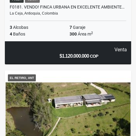
F0181. VENDO! FINCA URBANA EN EXCELENTE AMBIENTE…
La Ceja, Antioquia, Colombia
3
Alcobas
7
Garaje
2
4
Baños
300
Área m
Venta
$1.120.000.000
COP
EL RETIRO, ANT