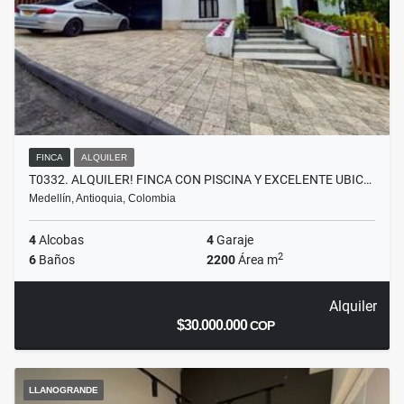
FINCA
ALQUILER
T0332. ALQUILER! FINCA CON PISCINA Y EXCELENTE UBIC…
Medellín, Antioquia, Colombia
4
Alcobas
4
Garaje
2
6
Baños
2200
Área m
Alquiler
$30.000.000
COP
LLANOGRANDE