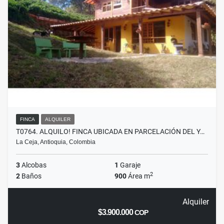
FINCA
ALQUILER
T0764. ALQUILO! FINCA UBICADA EN PARCELACIÓN DEL Y…
La Ceja, Antioquia, Colombia
3
Alcobas
1
Garaje
2
2
Baños
900
Área m
Alquiler
$3.900.000
COP