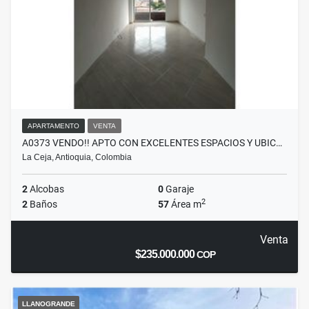
APARTAMENTO
VENTA
A0373 VENDO!! APTO CON EXCELENTES ESPACIOS Y UBIC…
La Ceja, Antioquia, Colombia
2
Alcobas
0
Garaje
2
2
Baños
57
Área m
Venta
$235.000.000
COP
LLANOGRANDE