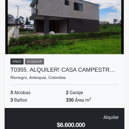
FINCA
ALQUILER
T0355. ALQUILER! CASA CAMPESTR…
Rionegro, Antioquia, Colombia
3
Alcobas
2
Garaje
2
3
Baños
330
Área m
Alquiler
$6.600.000