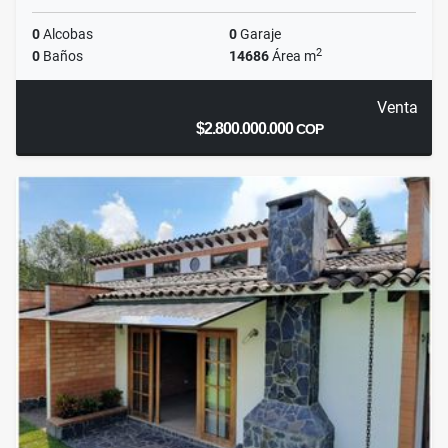
0
Alcobas
0
Garaje
2
0
Baños
14686
Área m
Venta
$2.800.000.000
COP