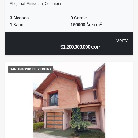
Abejorral, Antioquia, Colombia
3
Alcobas
0
Garaje
2
1
Baño
150000
Área m
Venta
$1.200.000.000
COP
SAN ANTONIO DE PEREIRA