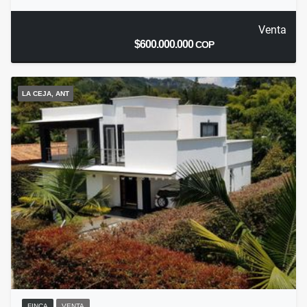
Venta
$600.000.000
COP
LA CEJA, ANT
FINCA
VENTA