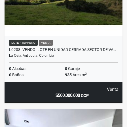
LOTE / TERRENO
VENTA
L0208. VENDO! LOTE EN UNIDAD CERRADA SECTOR DE VA…
La Ceja, Antioquia, Colombia
0
Alcobas
0
Garaje
2
0
Baños
935
Área m
Venta
$500.000.000
COP