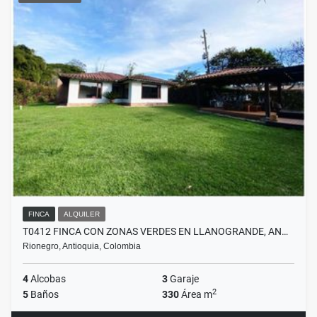
FINCA
ALQUILER
T0412 FINCA CON ZONAS VERDES EN LLANOGRANDE, AN…
Rionegro, Antioquia, Colombia
4
Alcobas
3
Garaje
2
5
Baños
330
Área m