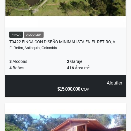
FINCA
ALQUILER
T0422 FINCA CON DISEÑO MINIMALISTA EN EL RETIRO, A…
El Retiro, Antioquia, Colombia
3
Alcobas
2
Garaje
2
4
Baños
416
Área m
Alquiler
$15.000.000
COP