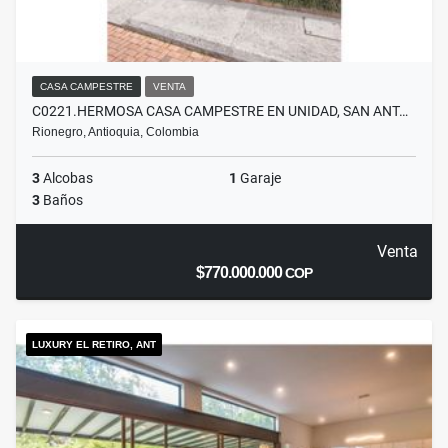
CASA CAMPESTRE
VENTA
C0221.HERMOSA CASA CAMPESTRE EN UNIDAD, SAN ANT…
Rionegro, Antioquia, Colombia
3
Alcobas
1
Garaje
3
Baños
Venta
$770.000.000
COP
LUXURY EL RETIRO, ANT