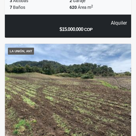
3
Alcobas
2
Garaje
2
7
Baños
620
Área m
Alquiler
$15.000.000
COP
LA UNIÓN, ANT