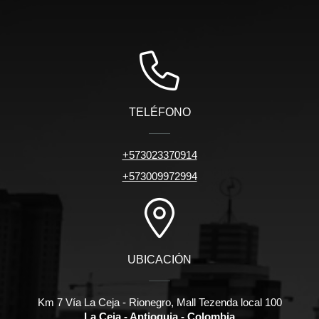
TELÉFONO
+573023370914
+573009972994
UBICACIÓN
Km 7 Vía La Ceja - Rionegro, Mall Tezenda local 100
La Ceja - Antioquia - Colombia