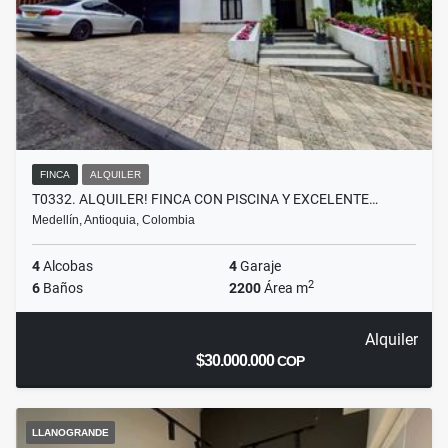
FINCA
ALQUILER
T0332. ALQUILER! FINCA CON PISCINA Y EXCELENTE…
Medellín, Antioquia, Colombia
4
Alcobas
4
Garaje
2
6
Baños
2200
Área m
Alquiler
$30.000.000
COP
LLANOGRANDE