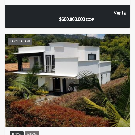
Venta
$600.000.000
COP
LA CEJA, ANT
FINCA
VENTA