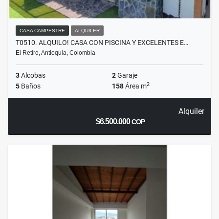
CASA CAMPESTRE
ALQUILER
T0510. ALQUILO! CASA CON PISCINA Y EXCELENTES E…
El Retiro, Antioquia, Colombia
3
Alcobas
2
Garaje
2
5
Baños
158
Área m
Alquiler
$6.500.000
COP