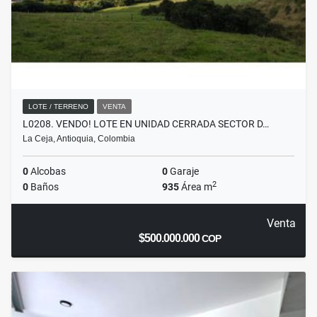
LOTE / TERRENO
VENTA
L0208. VENDO! LOTE EN UNIDAD CERRADA SECTOR D…
La Ceja, Antioquia, Colombia
0
Alcobas
0
Garaje
2
0
Baños
935
Área m
Venta
$500.000.000
COP