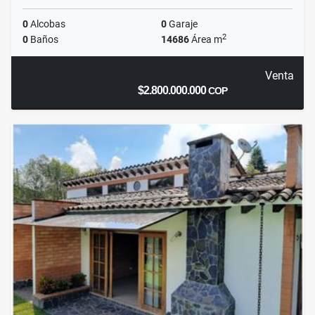
0
Alcobas
0
Garaje
2
0
Baños
14686
Área m
Venta
$2.800.000.000
COP