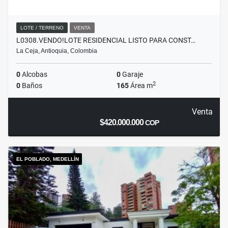
LOTE / TERRENO
VENTA
L0308.VENDO!LOTE RESIDENCIAL LISTO PARA CONST…
La Ceja, Antioquia, Colombia
0
Alcobas
0
Garaje
2
0
Baños
165
Área m
Venta
$420.000.000
COP
EL POBLADO, MEDELLÍN