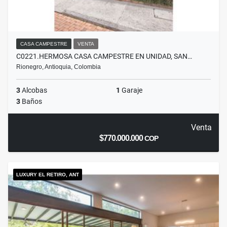
CASA CAMPESTRE
VENTA
C0221.HERMOSA CASA CAMPESTRE EN UNIDAD, SAN…
Rionegro, Antioquia, Colombia
3
Alcobas
1
Garaje
3
Baños
Venta
$770.000.000
COP
LUXURY EL RETIRO, ANT