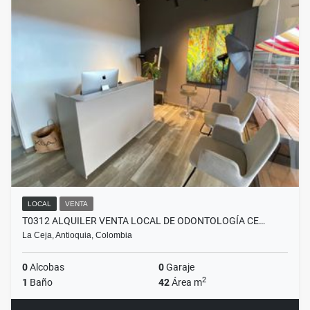
LOCAL
VENTA
T0312 ALQUILER VENTA LOCAL DE ODONTOLOGÍA CE…
La Ceja, Antioquia, Colombia
0
Alcobas
0
Garaje
2
1
Baño
42
Área m