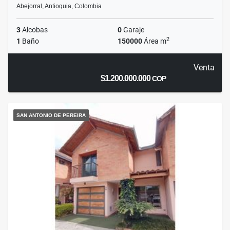
Abejorral, Antioquia, Colombia
3
Alcobas
0
Garaje
2
1
Baño
150000
Área m
Venta
$1.200.000.000
COP
SAN ANTONIO DE PEREIRA