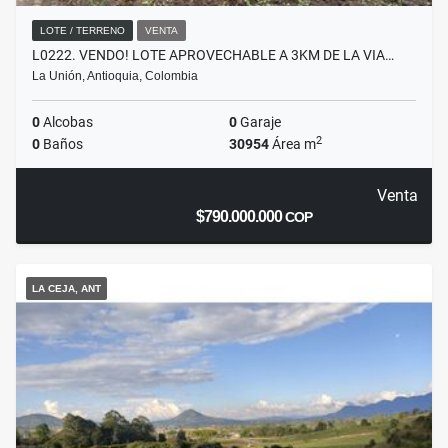
LOTE / TERRENO
VENTA
L0222. VENDO! LOTE APROVECHABLE A 3KM DE LA VIA…
La Unión, Antioquia, Colombia
0
Alcobas
0
Garaje
2
0
Baños
30954
Área m
Venta
$790.000.000
COP
LA CEJA, ANT