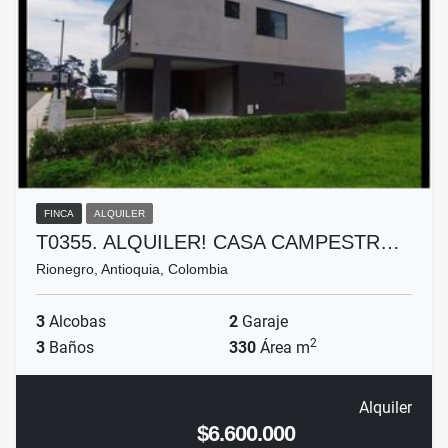
FINCA
ALQUILER
T0355. ALQUILER! CASA CAMPESTR…
Rionegro, Antioquia, Colombia
3
Alcobas
2
Garaje
2
3
Baños
330
Área m
Alquiler
$6.600.000