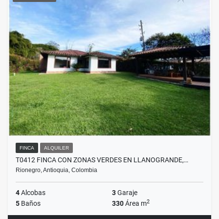
FINCA
ALQUILER
T0412 FINCA CON ZONAS VERDES EN LLANOGRANDE,…
Rionegro, Antioquia, Colombia
4
Alcobas
3
Garaje
2
5
Baños
330
Área m