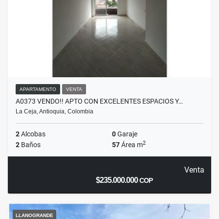
APARTAMENTO
VENTA
A0373 VENDO!! APTO CON EXCELENTES ESPACIOS Y…
La Ceja, Antioquia, Colombia
2
Alcobas
0
Garaje
2
2
Baños
57
Área m
Venta
$235.000.000
COP
LLANOGRANDE