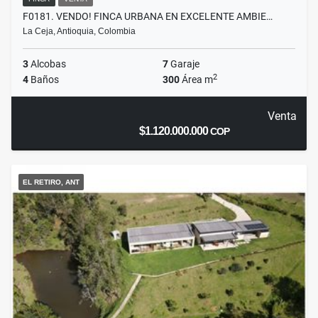
F0181. VENDO! FINCA URBANA EN EXCELENTE AMBIE…
La Ceja, Antioquia, Colombia
3
Alcobas
7
Garaje
2
4
Baños
300
Área m
Venta
$1.120.000.000
COP
EL RETIRO, ANT