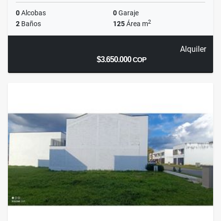
0
Alcobas
0
Garaje
2
2
Baños
125
Área m
Alquiler
$3.650.000
COP