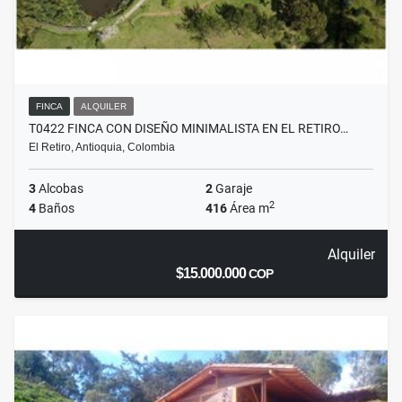
FINCA
ALQUILER
T0422 FINCA CON DISEÑO MINIMALISTA EN EL RETIRO…
El Retiro, Antioquia, Colombia
3
Alcobas
2
Garaje
2
4
Baños
416
Área m
Alquiler
$15.000.000
COP