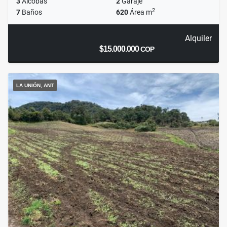
3
Alcobas
2
Garaje
2
7
Baños
620
Área m
Alquiler
$15.000.000
COP
LA UNIÓN, ANT