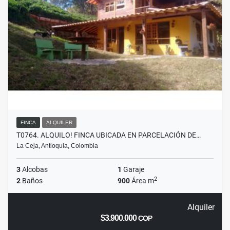
FINCA
ALQUILER
T0764. ALQUILO! FINCA UBICADA EN PARCELACIÓN DE…
La Ceja, Antioquia, Colombia
3
Alcobas
1
Garaje
2
2
Baños
900
Área m
Alquiler
$3.900.000
COP