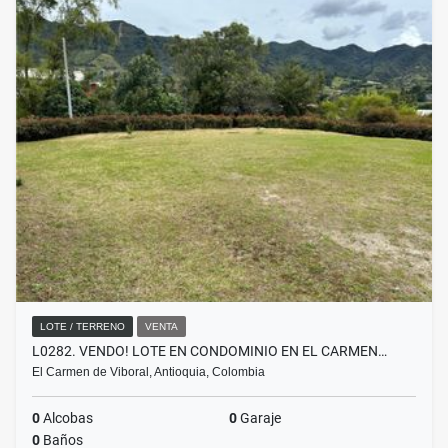
LOTE / TERRENO
VENTA
L0282. VENDO! LOTE EN CONDOMINIO EN EL CARMEN…
El Carmen de Viboral, Antioquia, Colombia
0
Alcobas
0
Garaje
0
Baños