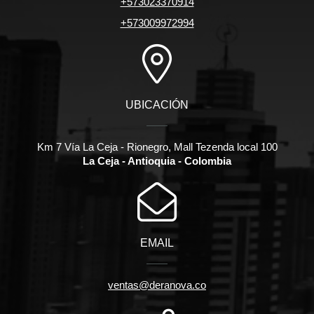
+573023370914
+573009972994
UBICACIÓN
Km 7 Vía La Ceja - Rionegro, Mall Tezenda local 100
La Ceja - Antioquia - Colombia
EMAIL
ventas@deranova.co