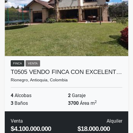
FINCA
VENTA
T0505 VENDO FINCA CON EXCELENT…
Rionegro, Antioquia, Colombia
4
Alcobas
2
Garaje
2
3
Baños
3700
Área m
Venta
Alquiler
$4.100.000.000
$18.000.000