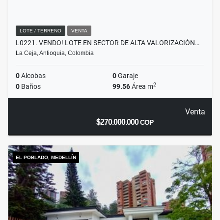
LOTE / TERRENO
VENTA
L0221. VENDO! LOTE EN SECTOR DE ALTA VALORIZACIÓN…
La Ceja, Antioquia, Colombia
0
Alcobas
0
Garaje
2
0
Baños
99.56
Área m
Venta
$270.000.000
COP
EL POBLADO, MEDELLÍN