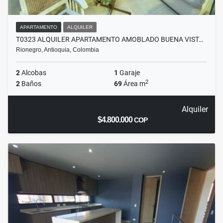
APARTAMENTO
ALQUILER
T0323 ALQUILER APARTAMENTO AMOBLADO BUENA VIST…
Rionegro, Antioquia, Colombia
2
Alcobas
1
Garaje
2
2
Baños
69
Área m
Alquiler
$4.800.000
COP