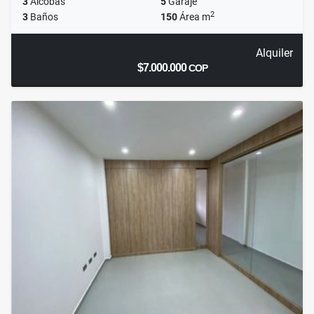
3
Alcobas
5
Garaje
2
3
Baños
150
Área m
Alquiler
$7.000.000
COP