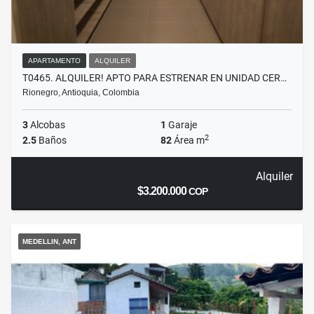
APARTAMENTO
ALQUILER
T0465. ALQUILER! APTO PARA ESTRENAR EN UNIDAD CER…
Rionegro, Antioquia, Colombia
3
Alcobas
1
Garaje
2
2.5
Baños
82
Área m
Alquiler
$3.200.000
COP
MEDELLIN, ANT