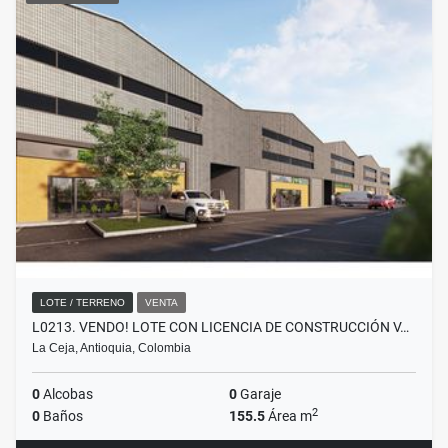
LOTE / TERRENO
VENTA
L0213. VENDO! LOTE CON LICENCIA DE CONSTRUCCIÓN V…
La Ceja, Antioquia, Colombia
0
Alcobas
0
Garaje
2
0
Baños
155.5
Área m