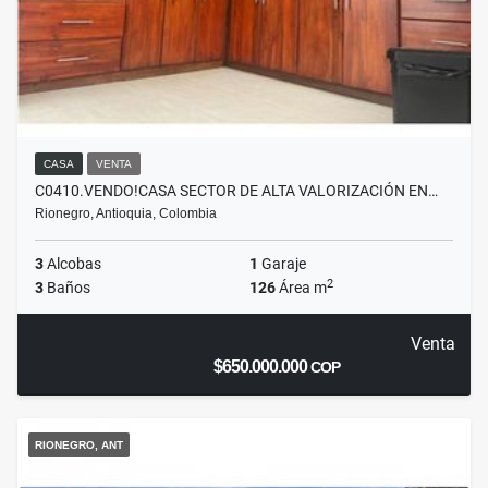
CASA
VENTA
C0410.VENDO!CASA SECTOR DE ALTA VALORIZACIÓN EN…
Rionegro, Antioquia, Colombia
3
Alcobas
1
Garaje
2
3
Baños
126
Área m
Venta
$650.000.000
COP
RIONEGRO, ANT