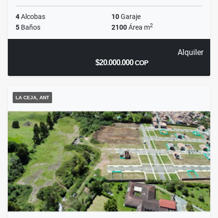
4
Alcobas
10
Garaje
2
5
Baños
2100
Área m
Alquiler
$20.000.000
COP
LA CEJA, ANT