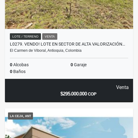
LOTE / TERRENO
VENTA
L0279. VENDO! LOTE EN SECTOR DE ALTA VALORIZACIÓN…
El Carmen de Viboral, Antioquia, Colombia
0
Alcobas
0
Garaje
0
Baños
Venta
$295.000.000
COP
LA CEJA, ANT