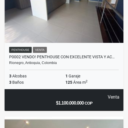
PENTHOUSE
VENTA
P0002 VENDO! PENTHOUSE CON EXCELENTE VISTA Y AC…
Rionegro, Antioquia, Colombia
3
Alcobas
1
Garaje
2
3
Baños
125
Área m
Venta
$1.100.000.000
COP