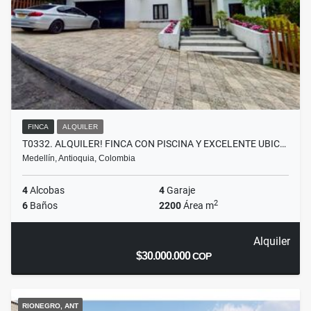
FINCA
ALQUILER
T0332. ALQUILER! FINCA CON PISCINA Y EXCELENTE UBIC…
Medellín, Antioquia, Colombia
4
Alcobas
4
Garaje
2
6
Baños
2200
Área m
Alquiler
$30.000.000
COP
RIONEGRO, ANT