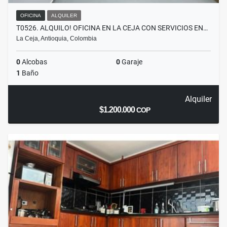
OFICINA
ALQUILER
T0526. ALQUILO! OFICINA EN LA CEJA CON SERVICIOS EN…
La Ceja, Antioquia, Colombia
0
Alcobas
0
Garaje
1
Baño
Alquiler
$1.200.000
COP