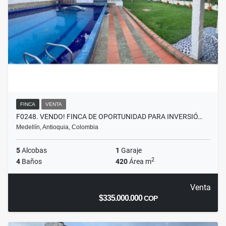
FINCA
VENTA
F0248. VENDO! FINCA DE OPORTUNIDAD PARA INVERSIÓ…
Medellín, Antioquia, Colombia
5
Alcobas
1
Garaje
2
4
Baños
420
Área m
Venta
$335.000.000
COP