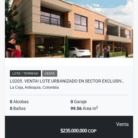
LOTE / TERRENO
VENTA
L0205. VENTA! LOTE URBANIZADO EN SECTOR EXCLUSIV…
La Ceja, Antioquia, Colombia
0
Alcobas
0
Garaje
2
0
Baños
99.56
Área m
Venta
$235.000.000
COP