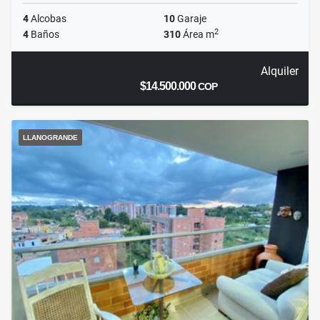
4
Alcobas
10
Garaje
2
4
Baños
310
Área m
Alquiler
$14.500.000
COP
LLANOGRANDE