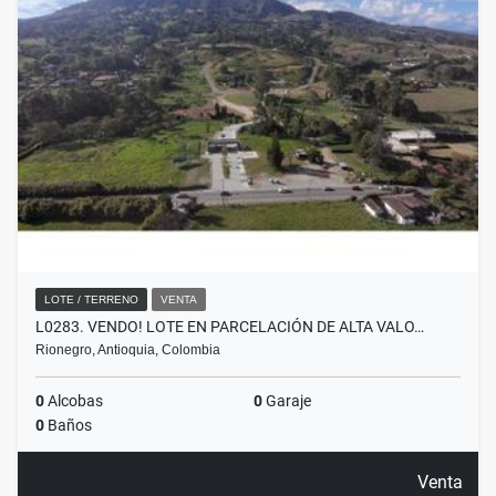
LOTE / TERRENO
VENTA
L0283. VENDO! LOTE EN PARCELACIÓN DE ALTA VALO…
Rionegro, Antioquia, Colombia
0
Alcobas
0
Garaje
0
Baños
Venta