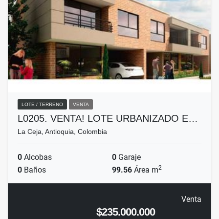
LOTE / TERRENO
VENTA
L0205. VENTA! LOTE URBANIZADO E…
La Ceja, Antioquia, Colombia
0
Alcobas
0
Garaje
2
0
Baños
99.56
Área m
Venta
$235.000.000