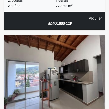
2
Alcobas
1
Garaje
2
2
Baños
72
Área m
Alquiler
$2.400.000
COP