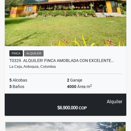
FINCA
ALQUILER
T0329. ALQUILER! FINCA AMOBLADA CON EXCELENTE…
La Ceja, Antioquia, Colombia
5
Alcobas
2
Garaje
2
5
Baños
4000
Área m
Alquiler
$6.900.000
COP