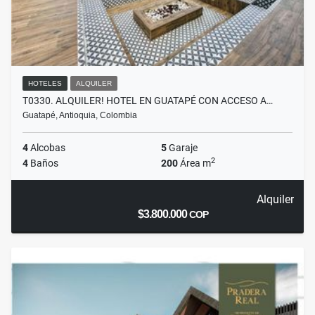
HOTELES
ALQUILER
T0330. ALQUILER! HOTEL EN GUATAPÉ CON ACCESO A…
Guatapé, Antioquia, Colombia
4
Alcobas
5
Garaje
2
4
Baños
200
Área m
Alquiler
$3.800.000
COP