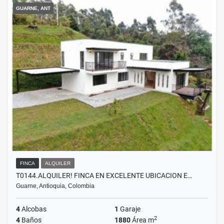
GUARNE, ANT
FINCA
ALQUILER
T0144.ALQUILER! FINCA EN EXCELENTE UBICACION E…
Guarne, Antioquia, Colombia
4
Alcobas
1
Garaje
2
4
Baños
1880
Área m