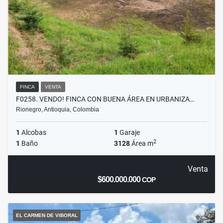
FINCA
VENTA
F0258. VENDO! FINCA CON BUENA ÁREA EN URBANIZA…
Rionegro, Antioquia, Colombia
1
Alcobas
1
Garaje
2
1
Baño
3128
Área m
Venta
$600.000.000
COP
EL CARMEN DE VIBORAL