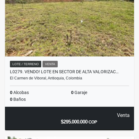
LOTE / TERRENO
VENTA
L0279. VENDO! LOTE EN SECTOR DE ALTA VALORIZAC…
El Carmen de Viboral, Antioquia, Colombia
0
Alcobas
0
Garaje
0
Baños
Venta
$295.000.000
COP