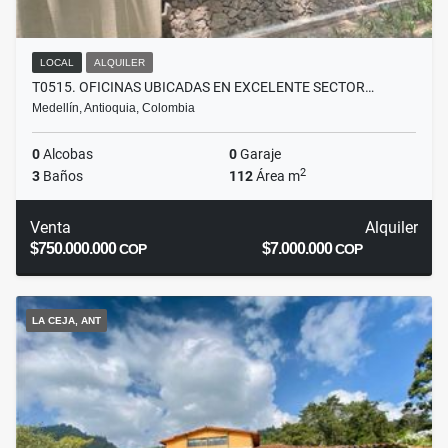
LOCAL
ALQUILER
T0515. OFICINAS UBICADAS EN EXCELENTE SECTOR…
Medellín, Antioquia, Colombia
0
Alcobas
0
Garaje
2
3
Baños
112
Área m
Venta
Alquiler
$750.000.000
$7.000.000
COP
COP
LA CEJA, ANT