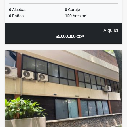
0
Alcobas
0
Garaje
2
0
Baños
120
Área m
Alquiler
$5.000.000
COP