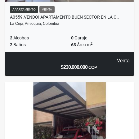
APARTAMENTO
VENTA
A0559.VENDO! APARTAMENTO BUEN SECTOR EN LA C…
La Ceja, Antioquia, Colombia
2
Alcobas
0
Garaje
2
2
Baños
63
Área m
Venta
$230.000.000
COP