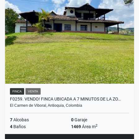
FINCA
VENTA
F0259. VENDO! FINCA UBICADA A 7 MINUTOS DE LA ZO…
El Carmen de Viboral, Antioquia, Colombia
7
Alcobas
0
Garaje
2
4
Baños
1469
Área m