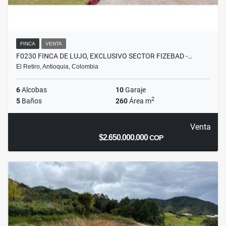
FINCA
VENTA
F0230 FINCA DE LUJO, EXCLUSIVO SECTOR FIZEBAD -…
El Retiro, Antioquia, Colombia
6
Alcobas
10
Garaje
2
5
Baños
260
Área m
Venta
$2.650.000.000
COP