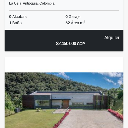
La Ceja, Antioquia, Colombia
0
Alcobas
0
Garaje
2
1
Baño
62
Área m
Alquiler
$2.450.000
COP