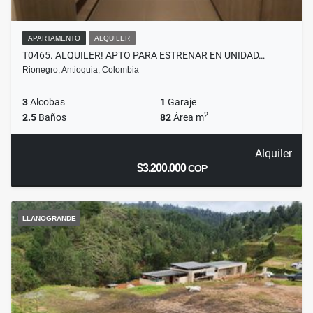
APARTAMENTO
ALQUILER
T0465. ALQUILER! APTO PARA ESTRENAR EN UNIDAD…
Rionegro, Antioquia, Colombia
3
Alcobas
1
Garaje
2
2.5
Baños
82
Área m
Alquiler
$3.200.000
COP
LLANOGRANDE