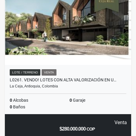
LOTE / TERRENO
VENTA
L0261. VENDO! LOTES CON ALTA VALORIZACIÓN EN U…
La Ceja, Antioquia, Colombia
0
Alcobas
0
Garaje
0
Baños
Venta
$280.000.000
COP