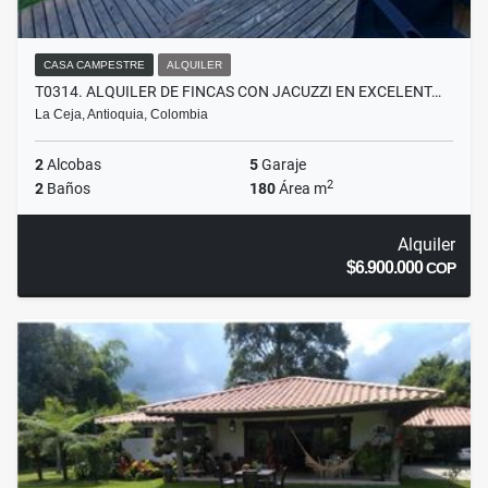
CASA CAMPESTRE
ALQUILER
T0314. ALQUILER DE FINCAS CON JACUZZI EN EXCELENT…
La Ceja, Antioquia, Colombia
2
Alcobas
5
Garaje
2
2
Baños
180
Área m
Alquiler
$6.900.000
COP