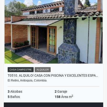
CASA CAMPESTRE
ALQUILER
T0510. ALQUILO! CASA CON PISCINA Y EXCELENTES ESPA…
El Retiro, Antioquia, Colombia
3
Alcobas
2
Garaje
2
5
Baños
158
Área m