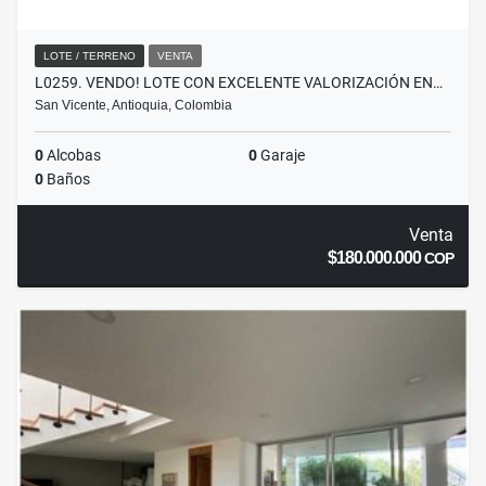
LOTE / TERRENO
VENTA
L0259. VENDO! LOTE CON EXCELENTE VALORIZACIÓN EN…
San Vicente, Antioquia, Colombia
0
Alcobas
0
Garaje
0
Baños
Venta
$180.000.000
COP