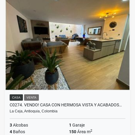
CASA
VENTA
C0274. VENDO! CASA CON HERMOSA VISTA Y ACABADOS…
La Ceja, Antioquia, Colombia
3
Alcobas
1
Garaje
2
4
Baños
150
Área m