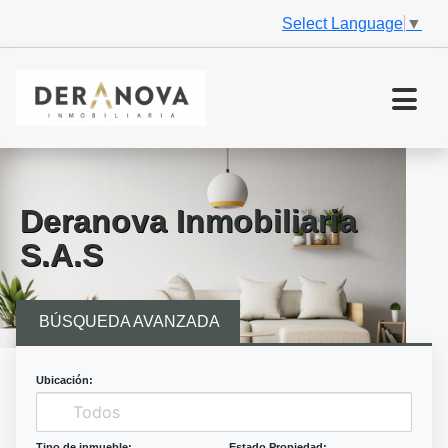
Select Language
▼
Deranova Inmobiliaria
S.A.S
BÚSQUEDA AVANZADA
Ubicación:
Tipo de inmueble:
Estado Propiedad: