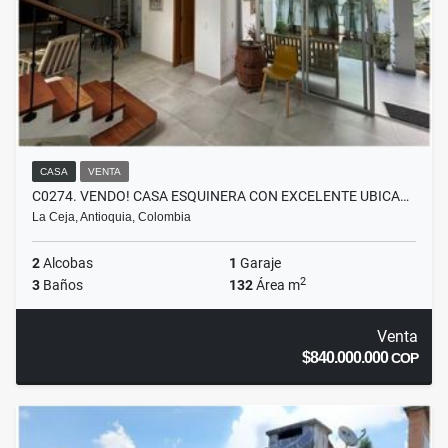
CASA
VENTA
C0274. VENDO! CASA ESQUINERA CON EXCELENTE UBICA…
La Ceja, Antioquia, Colombia
2
Alcobas
1
Garaje
2
3
Baños
132
Área m
Venta
$840.000.000
COP