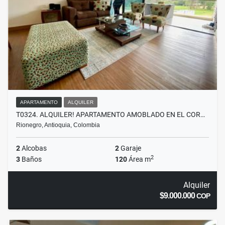
APARTAMENTO
ALQUILER
T0324. ALQUILER! APARTAMENTO AMOBLADO EN EL COR…
Rionegro, Antioquia, Colombia
2
Alcobas
2
Garaje
2
3
Baños
120
Área m
Alquiler
$9.000.000
COP