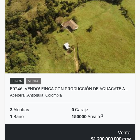
FINCA
VENTA
F0246. VENDO! FINCA CON PRODUCCIÓN DE AGUACATE A…
Abejorral, Antioquia, Colombia
3
Alcobas
0
Garaje
2
1
Baño
150000
Área m
Venta
$1.200.000.000
COP