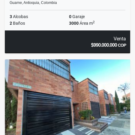
Guarne, Antioquia, Colombia
3
Alcobas
0
Garaje
2
2
Baños
3000
Área m
Venta
$990.000.000
COP