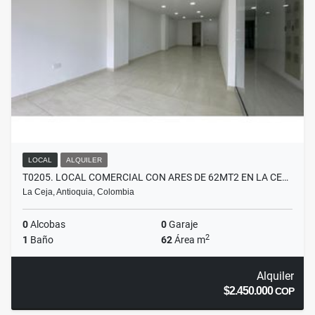
LOCAL
ALQUILER
T0205. LOCAL COMERCIAL CON ARES DE 62MT2 EN LA CE…
La Ceja, Antioquia, Colombia
0
Alcobas
0
Garaje
2
1
Baño
62
Área m
Alquiler
$2.450.000
COP