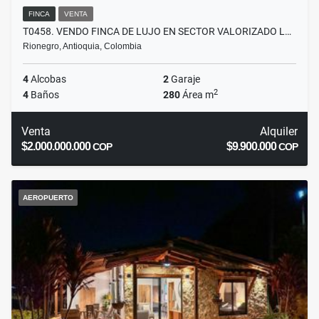
FINCA
VENTA
T0458. VENDO FINCA DE LUJO EN SECTOR VALORIZADO L…
Rionegro, Antioquia, Colombia
4
Alcobas
2
Garaje
2
4
Baños
280
Área m
Venta
Alquiler
$2.000.000.000
$9.900.000
COP
COP
AEROPUERTO