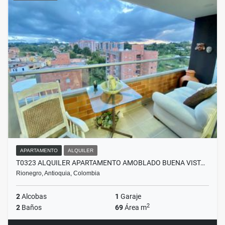
APARTAMENTO
ALQUILER
T0323 ALQUILER APARTAMENTO AMOBLADO BUENA VIST…
Rionegro, Antioquia, Colombia
2
Alcobas
1
Garaje
2
2
Baños
69
Área m