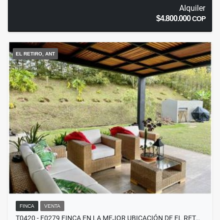
Alquiler
$4.800.000
COP
EL RETIRO, ANT
FINCA
VENTA
T0420 - F0279 FINCA EN LA MEJOR UBICACIÓN DE EL RET…