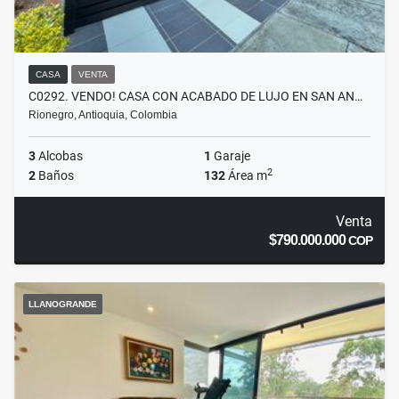
CASA
VENTA
C0292. VENDO! CASA CON ACABADO DE LUJO EN SAN AN…
Rionegro, Antioquia, Colombia
3
Alcobas
1
Garaje
2
2
Baños
132
Área m
Venta
$790.000.000
COP
LLANOGRANDE