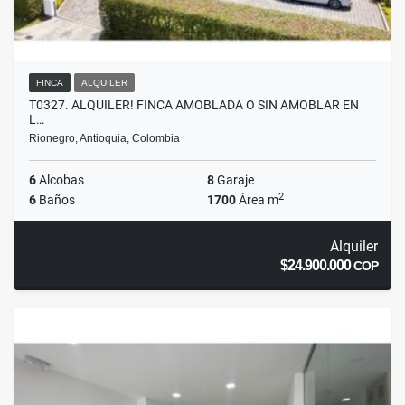
FINCA
ALQUILER
T0327. ALQUILER! FINCA AMOBLADA O SIN AMOBLAR EN
L…
Rionegro, Antioquia, Colombia
6
Alcobas
8
Garaje
2
6
Baños
1700
Área m
Alquiler
$24.900.000
COP