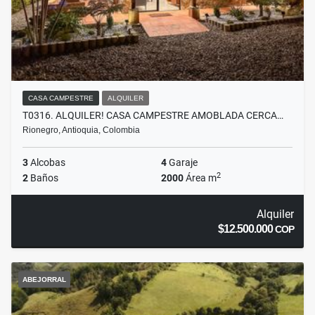
CASA CAMPESTRE
ALQUILER
T0316. ALQUILER! CASA CAMPESTRE AMOBLADA CERCA…
Rionegro, Antioquia, Colombia
3
Alcobas
4
Garaje
2
2
Baños
2000
Área m
Alquiler
$12.500.000
COP
ABEJORRAL