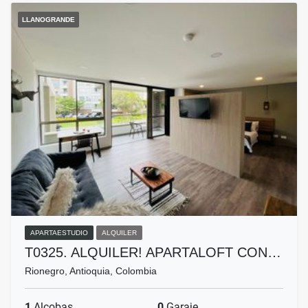
LLANOGRANDE
APARTAESTUDIO
ALQUILER
T0325. ALQUILER! APARTALOFT CON…
Rionegro, Antioquia, Colombia
1
Alcobas
0
Garaje