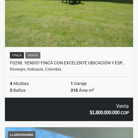
FINCA
VENTA
F0298. VENDO! FINCA CON EXCELENTE UBICACIÓN Y ESP…
Rionegro, Antioquia, Colombia
4
Alcobas
1
Garaje
2
5
Baños
310
Área m
Venta
$1.800.000.000
COP
LLANOGRANDE