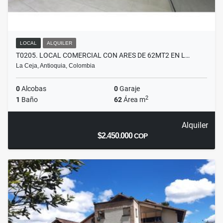
LOCAL
ALQUILER
T0205. LOCAL COMERCIAL CON ARES DE 62MT2 EN L…
La Ceja, Antioquia, Colombia
0
Alcobas
0
Garaje
2
1
Baño
62
Área m
Alquiler
$2.450.000
COP