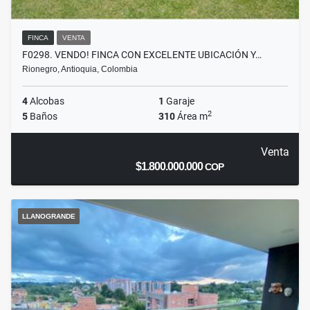
FINCA
VENTA
F0298. VENDO! FINCA CON EXCELENTE UBICACIÓN Y…
Rionegro, Antioquia, Colombia
4
Alcobas
1
Garaje
2
5
Baños
310
Área m
Venta
$1.800.000.000
COP
LLANOGRANDE