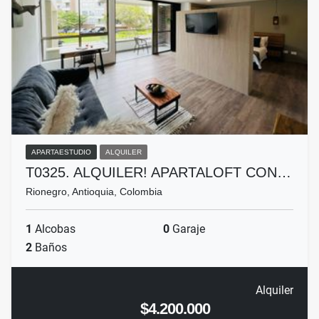
APARTAESTUDIO
ALQUILER
T0325. ALQUILER! APARTALOFT CON…
Rionegro, Antioquia, Colombia
1
Alcobas
0
Garaje
2
Baños
Alquiler
$4.200.000