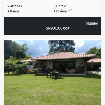
2
Alcobas
5
Garaje
2
2
Baños
180
Área m
Alquiler
$6.900.000
COP