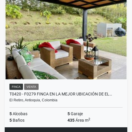
FINCA
VENTA
T0420 - F0279 FINCA EN LA MEJOR UBICACIÓN DE EL…
El Retiro, Antioquia, Colombia
5
Alcobas
5
Garaje
2
5
Baños
435
Área m