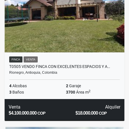
FINCA
VENTA
T0505 VENDO FINCA CON EXCELENTES ESPACIOS Y A…
Rionegro, Antioquia, Colombia
4
Alcobas
2
Garaje
2
3
Baños
3700
Área m
Venta
Alquiler
$4.100.000.000
$18.000.000
COP
COP