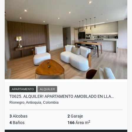
APARTAMENTO
ALQUILER
T0625. ALQUILER! APARTAMENTO AMOBLADO EN LLA…
Rionegro, Antioquia, Colombia
3
Alcobas
2
Garaje
2
4
Baños
166
Área m