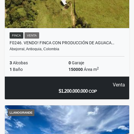
FINCA
VENTA
F0246. VENDO! FINCA CON PRODUCCIÓN DE AGUACA…
Abejorral, Antioquia, Colombia
3
Alcobas
0
Garaje
2
1
Baño
150000
Área m
Venta
$1.200.000.000
COP
LLANOGRANDE