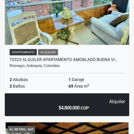
APARTAMENTO
ALQUILER
T0323 ALQUILER APARTAMENTO AMOBLADO BUENA VI…
Rionegro, Antioquia, Colombia
2
Alcobas
1
Garaje
2
2
Baños
69
Área m
Alquiler
$4.800.000
COP
EL RETIRO, ANT