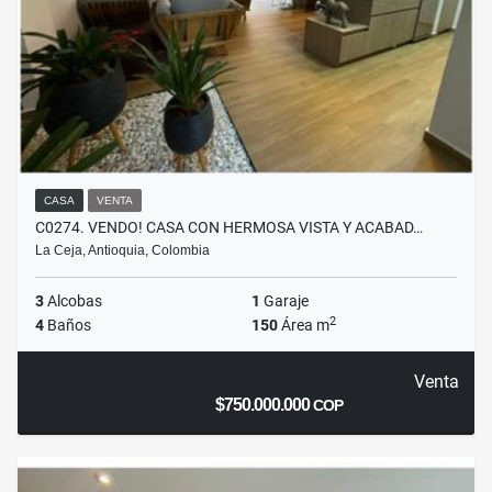
CASA
VENTA
C0274. VENDO! CASA CON HERMOSA VISTA Y ACABAD…
La Ceja, Antioquia, Colombia
3
Alcobas
1
Garaje
2
4
Baños
150
Área m
Venta
$750.000.000
COP