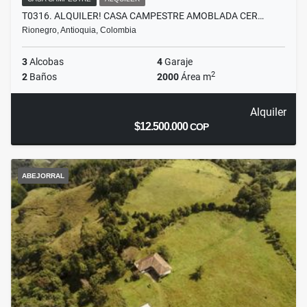
T0316. ALQUILER! CASA CAMPESTRE AMOBLADA CER…
Rionegro, Antioquia, Colombia
3
Alcobas
4
Garaje
2
2
Baños
2000
Área m
Alquiler
$12.500.000
COP
ABEJORRAL