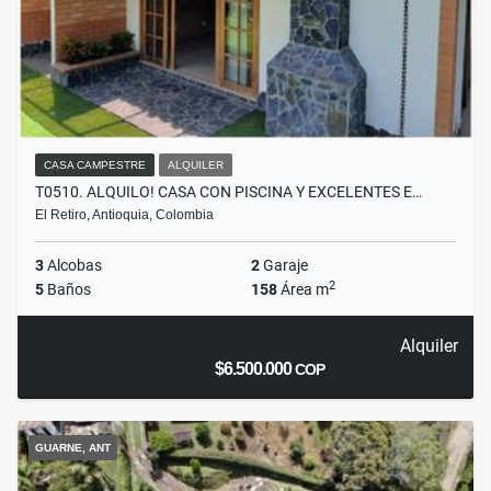
CASA CAMPESTRE
ALQUILER
T0510. ALQUILO! CASA CON PISCINA Y EXCELENTES E…
El Retiro, Antioquia, Colombia
3
Alcobas
2
Garaje
2
5
Baños
158
Área m
Alquiler
$6.500.000
COP
GUARNE, ANT