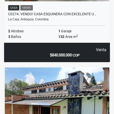
CASA
VENTA
C0274. VENDO! CASA ESQUINERA CON EXCELENTE U…
La Ceja, Antioquia, Colombia
2
Alcobas
1
Garaje
2
3
Baños
132
Área m
Venta
$840.000.000
COP