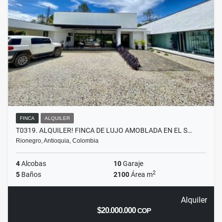
FINCA
ALQUILER
T0319. ALQUILER! FINCA DE LUJO AMOBLADA EN EL S…
Rionegro, Antioquia, Colombia
4
Alcobas
10
Garaje
2
5
Baños
2100
Área m
Alquiler
$20.000.000
COP