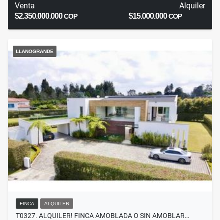
Venta
Alquiler
$2.350.000.000
$15.000.000
COP
COP
LLANOGRANDE
FINCA
ALQUILER
T0327. ALQUILER! FINCA AMOBLADA O SIN AMOBLAR…