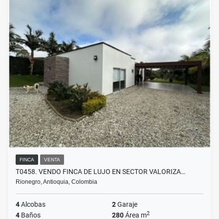
FINCA
VENTA
T0458. VENDO FINCA DE LUJO EN SECTOR VALORIZA…
Rionegro, Antioquia, Colombia
4
Alcobas
2
Garaje
2
4
Baños
280
Área m