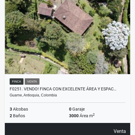
FINCA
VENTA
F0251. VENDO! FINCA CON EXCELENTE ÁREA Y ESPAC…
Guarne, Antioquia, Colombia
3
Alcobas
0
Garaje
2
2
Baños
3000
Área m
Venta