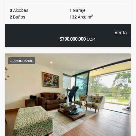
3
Alcobas
1
Garaje
2
2
Baños
132
Área m
Venta
$790.000.000
COP
LLANOGRANDE