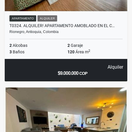
APARTAMENTO
ALQUILER
T0324. ALQUILER! APARTAMENTO AMOBLADO EN EL C…
Rionegro, Antioquia, Colombia
2
Alcobas
2
Garaje
2
3
Baños
120
Área m
Alquiler
$9.000.000
COP