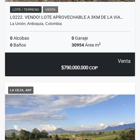
LOTE / TERRENO
VENTA
L0222. VENDO! LOTE APROVECHABLE A 3KM DE LA VIA…
La Unión, Antioquia, Colombia
0
Alcobas
0
Garaje
2
0
Baños
30954
Área m
Venta
$790.000.000
COP
LA CEJA, ANT