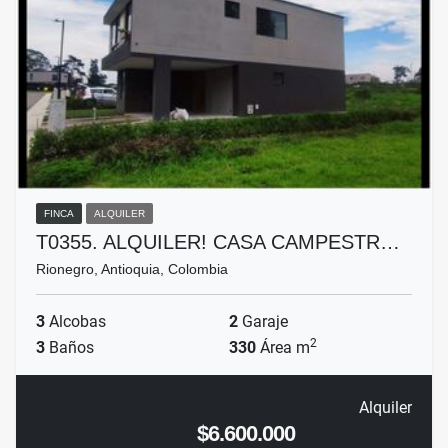
FINCA
ALQUILER
T0355. ALQUILER! CASA CAMPESTR…
Rionegro, Antioquia, Colombia
3
Alcobas
2
Garaje
2
3
Baños
330
Área m
Alquiler
$6.600.000