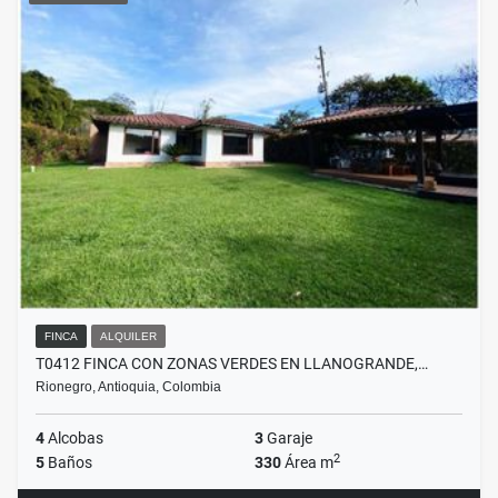
FINCA
ALQUILER
T0412 FINCA CON ZONAS VERDES EN LLANOGRANDE,…
Rionegro, Antioquia, Colombia
4
Alcobas
3
Garaje
2
5
Baños
330
Área m