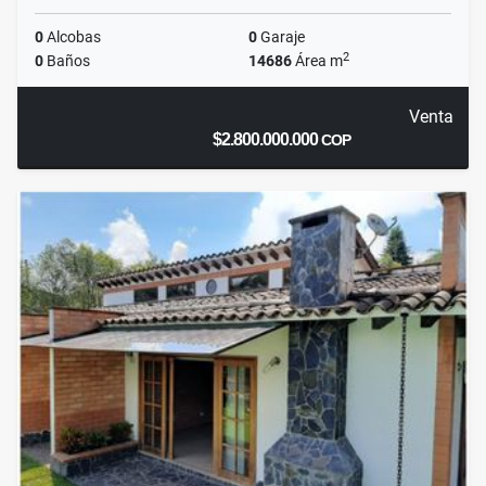
0
Alcobas
0
Garaje
2
0
Baños
14686
Área m
Venta
$2.800.000.000
COP