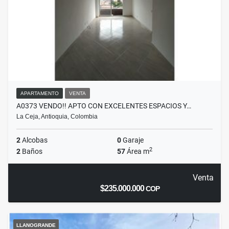
APARTAMENTO
VENTA
A0373 VENDO!! APTO CON EXCELENTES ESPACIOS Y…
La Ceja, Antioquia, Colombia
2
Alcobas
0
Garaje
2
2
Baños
57
Área m
Venta
$235.000.000
COP
LLANOGRANDE