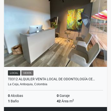
LOCAL
VENTA
T0312 ALQUILER VENTA LOCAL DE ODONTOLOGÍA CE…
La Ceja, Antioquia, Colombia
0
Alcobas
0
Garaje
2
1
Baño
42
Área m