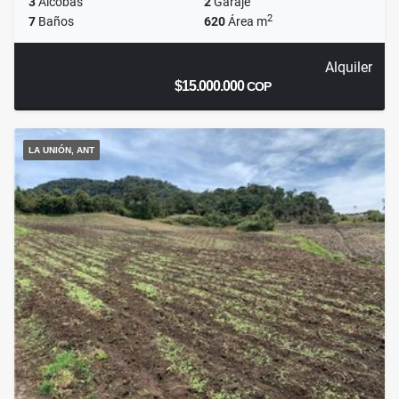
3
Alcobas
2
Garaje
2
7
Baños
620
Área m
Alquiler
$15.000.000
COP
LA UNIÓN, ANT