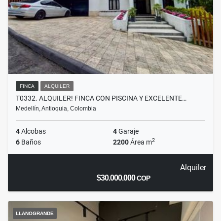
FINCA
ALQUILER
T0332. ALQUILER! FINCA CON PISCINA Y EXCELENTE…
Medellín, Antioquia, Colombia
4
Alcobas
4
Garaje
2
6
Baños
2200
Área m
Alquiler
$30.000.000
COP
LLANOGRANDE