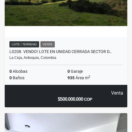
LOTE / TERRENO
VENTA
L0208. VENDO! LOTE EN UNIDAD CERRADA SECTOR D…
La Ceja, Antioquia, Colombia
0
Alcobas
0
Garaje
2
0
Baños
935
Área m
Venta
$500.000.000
COP