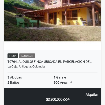
FINCA
ALQUILER
T0764. ALQUILO! FINCA UBICADA EN PARCELACIÓN DE…
La Ceja, Antioquia, Colombia
3
Alcobas
1
Garaje
2
2
Baños
900
Área m
Alquiler
$3.900.000
COP