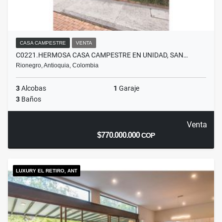
CASA CAMPESTRE
VENTA
C0221.HERMOSA CASA CAMPESTRE EN UNIDAD, SAN…
Rionegro, Antioquia, Colombia
3
Alcobas
1
Garaje
3
Baños
Venta
$770.000.000
COP
LUXURY EL RETIRO, ANT