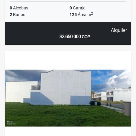
0
Alcobas
0
Garaje
2
2
Baños
125
Área m
Alquiler
$3.650.000
COP