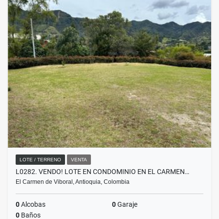
LOTE / TERRENO
VENTA
L0282. VENDO! LOTE EN CONDOMINIO EN EL CARMEN…
El Carmen de Viboral, Antioquia, Colombia
0
Alcobas
0
Garaje
0
Baños