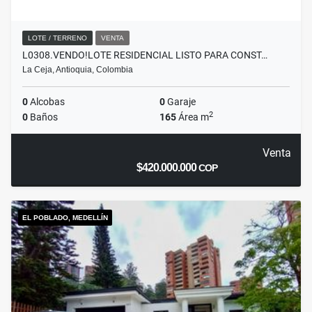
LOTE / TERRENO
VENTA
L0308.VENDO!LOTE RESIDENCIAL LISTO PARA CONST…
La Ceja, Antioquia, Colombia
0
Alcobas
0
Garaje
2
0
Baños
165
Área m
Venta
$420.000.000
COP
EL POBLADO, MEDELLÍN