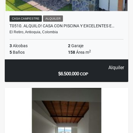
CASA CAMPESTRE
ALQUILER
T0510. ALQUILO! CASA CON PISCINA Y EXCELENTES E…
El Retiro, Antioquia, Colombia
3
Alcobas
2
Garaje
2
5
Baños
158
Área m
Alquiler
$6.500.000
COP