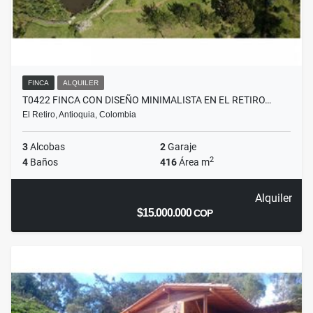
FINCA
ALQUILER
T0422 FINCA CON DISEÑO MINIMALISTA EN EL RETIRO…
El Retiro, Antioquia, Colombia
3
Alcobas
2
Garaje
2
4
Baños
416
Área m
Alquiler
$15.000.000
COP