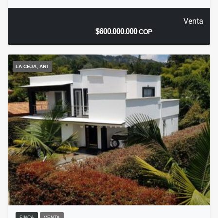
Venta
$600.000.000
COP
LA CEJA, ANT
FINCA
VENTA