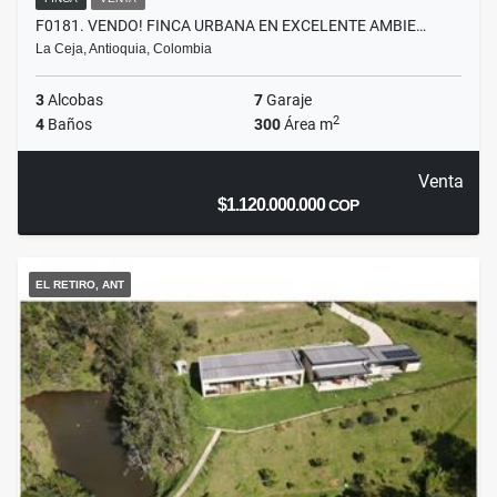
F0181. VENDO! FINCA URBANA EN EXCELENTE AMBIE…
La Ceja, Antioquia, Colombia
3
Alcobas
7
Garaje
2
4
Baños
300
Área m
Venta
$1.120.000.000
COP
EL RETIRO, ANT