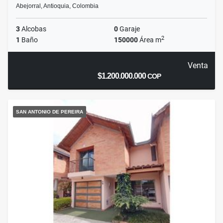
Abejorral, Antioquia, Colombia
3
Alcobas
0
Garaje
2
1
Baño
150000
Área m
Venta
$1.200.000.000
COP
SAN ANTONIO DE PEREIRA