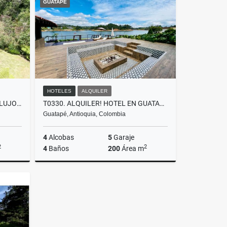
GUATAPÉ
000
$30.000.000
HOTELES
ALQUILER
F0374. VENDO! CASA FINCA DE LUJO SECTOR ESCOBERO, ENVIGADO
T0330. ALQUILER! HOTEL EN GUATAPÉ CON ACCESO A LA REPRESA
Guatapé, Antioquia, Colombia
4
Alcobas
5
Garaje
2
2
4
Baños
200
Área m
Venta
Alquiler
$3.800.000