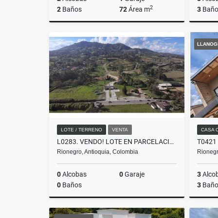
2
2
Baños
72
Área m
3
Baño
Alquiler
LLANOG
$2.400.000
LOTE / TERRENO
VENTA
CASA 
L0283. VENDO! LOTE EN PARCELACIÓN DE ALTA VALORIZACIÓN EN RIONEGRO
Rionegro, Antioquia, Colombia
Rionegr
0
Alcobas
0
Garaje
3
Alco
0
Baños
3
Baño
Venta
Venta