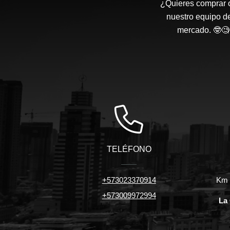
¿Quieres comprar o
nuestro equipo d
mercado. 🤓🧐 
TELÉFONO
+573023370914
Km 7
+573009972994
La 