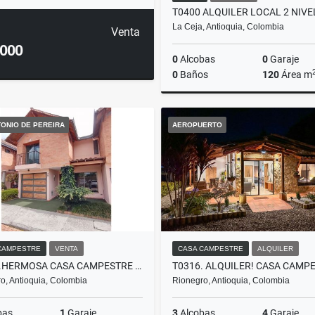
La Ceja, Antioquia, Colombia
Venta
.000
0
Alcobas
0
Garaje
0
Baños
120
Área m
A
ONIO DE PEREIRA
AEROPUERTO
$5.000.000
CAMPESTRE
VENTA
CASA CAMPESTRE
ALQUILER
C0221.HERMOSA CASA CAMPESTRE EN UNIDAD, SAN ANTONIO DE PEREIRA
o, Antioquia, Colombia
Rionegro, Antioquia, Colombia
bas
1
Garaje
3
Alcobas
4
Garaje