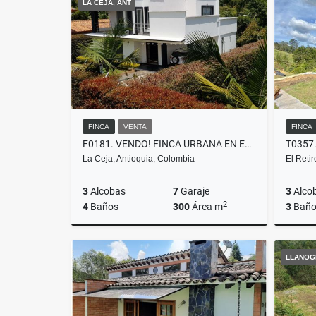
LA CEJA, ANT
$750.000.000
$2.400.
FINCA
VENTA
FINCA
F0181. VENDO! FINCA URBANA EN EXCELENTE AMBIENTE CAMPESTRE LA CEJA
La Ceja, Antioquia, Colombia
El Reti
3
Alcobas
7
Garaje
3
Alco
2
4
Baños
300
Área m
3
Baño
Venta
LLANOG
$1.120.000.000