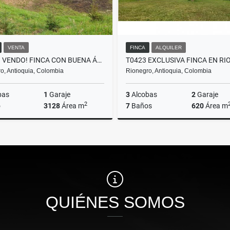
VENTA
FINCA
ALQUILER
F0258. VENDO! FINCA CON BUENA ÁREA EN URBANIZACIÓN DE LLANOGRANDE
o, Antioquia, Colombia
Rionegro, Antioquia, Colombia
bas
1
Garaje
3
Alcobas
2
Garaje
2
o
3128
Área m
7
Baños
620
Área m
Venta
A
$600.000.000
$15.000.000
QUIÉNES SOMOS