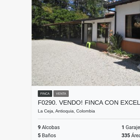
FINCA
VENTA
F0290. VENDO! FINCA CON EXC
La Ceja, Antioquia, Colombia
9
Alcobas
1
Garaje
5
Baños
335
Áre