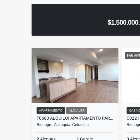
$1.500.000
SAN ANT
APARTAMENTO
ALQUILER
CASA 
T0680 ALQUILO! APARTAMENTO PARA ESTRENAR EN UNIDAD CERRADA EN RIONEGRO
Rionegro, Antioquia, Colombia
Rionegr
2
Alcobas
1
Garaje
3
Alco