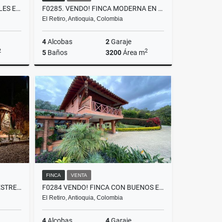
T0400 ALQUILER LOCAL 2 NIVELES EN MALL COMERCIAL CON POTENCIAL LA CEJA
F0285. VENDO! FINCA MODERNA EN PARCELACIÓN EXCLUSIVA UBICADA EL RETIRO
El Retiro, Antioquia, Colombia
4
Alcobas
2
Garaje
2
2
5
Baños
3200
Área m
lquiler
Venta
$3.600.000.000
FINCA
VENTA
T0316. ALQUILER! CASA CAMPESTRE AMOBLADA CERCA AL AEROPUERTO
F0284 VENDO! FINCA CON BUENOS ESPACIOS UBICACIÓN RESIDENCIAL EL RETIRO
El Retiro, Antioquia, Colombia
4
Alcobas
4
Garaje