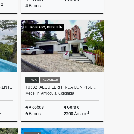
2
m
4
Baños
lquiler
Venta
EL POBLADO, MEDELLÍN
$2.700.000.000
FINCA
ALQUILER
T0432. CASA PARA LA VENTA Y RENTA EN RIONEGRO TABLAZO AMOBLADA
T0332. ALQUILER! FINCA CON PISCINA Y EXCELENTE UBICACIÓN EL POBLADO
Medellín, Antioquia, Colombia
4
Alcobas
4
Garaje
2
2
6
Baños
2200
Área m
lquiler
Alquiler