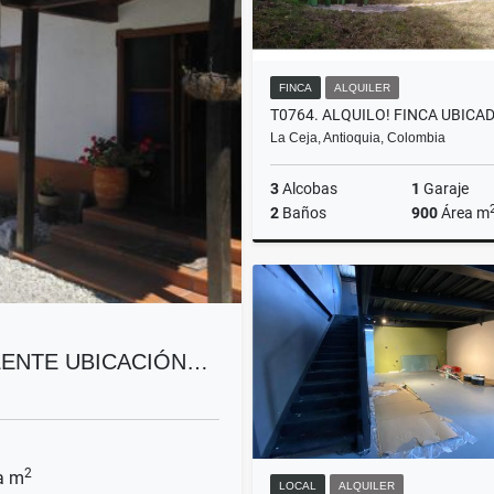
FINCA
ALQUILER
La Ceja, Antioquia, Colombia
3
Alcobas
1
Garaje
2
Baños
900
Área m
A
$3.900.000
ELENTE UBICACIÓN…
2
a m
LOCAL
ALQUILER