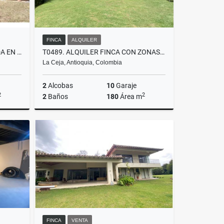
FINCA
ALQUILER
T0764. ALQUILO! FINCA UBICADA EN PARCELACIÓN DEL YARUMO EN LA CEJA
T0489. ALQUILER FINCA CON ZONAS VERDES
La Ceja, Antioquia, Colombia
2
Alcobas
10
Garaje
2
2
2
Baños
180
Área m
lquiler
Alquiler
$6.900.000
FINCA
VENTA