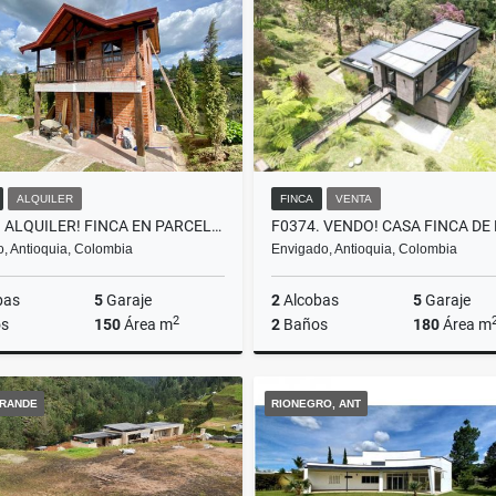
000.000
$12.000.000
$15.000.000.000
$30.000.
ALQUILER
FINCA
VENTA
T0357. ALQUILER! FINCA EN PARCELACIÓN A 5 MTOS DE EL RETIRO
ro, Antioquia, Colombia
Envigado, Antioquia, Colombia
bas
5
Garaje
2
Alcobas
5
Garaje
2
s
150
Área m
2
Baños
180
Área m
Alquiler
RANDE
RIONEGRO, ANT
$7.000.000
$2.200.000.000