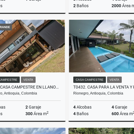
s
2
Baños
2000
Área 
Venta
A
RANDE
$770.000.000
$12.500.000
CAMPESTRE
VENTA
CASA CAMPESTRE
VENTA
T0421 CASA CAMPESTRE EN LLANOGRANDE, ANTIOQUIA
o, Antioquia, Colombia
Rionegro, Antioquia, Colombia
bas
2
Garaje
4
Alcobas
4
Garaje
2
s
300
Área m
4
Baños
600
Área m
Alquiler
Venta
A