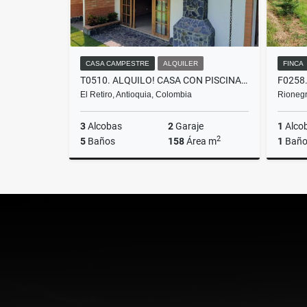
CASA CAMPESTRE
ALQUILER
FINCA
T0510. ALQUILO! CASA CON PISCINA Y EXCELENTES ESPACIOS EN EL RETIRO
El Retiro, Antioquia, Colombia
Rionegr
3
Alcobas
2
Garaje
1
Alco
2
5
Baños
158
Área m
1
Bañ
Alquiler
$6.500.000