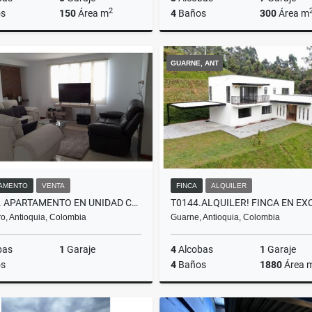
2
s
150
Área m
4
Baños
300
Área m
Alquiler
GUARNE, ANT
$7.000.000
$1.120.000.000
AMENTO
VENTA
FINCA
ALQUILER
A0375. APARTAMENTO EN UNIDAD CERRADA Y ACABADOS MODERNOS RIONEGRO
o, Antioquia, Colombia
Guarne, Antioquia, Colombia
bas
1
Garaje
4
Alcobas
1
Garaje
s
4
Baños
1880
Área 
Venta
A