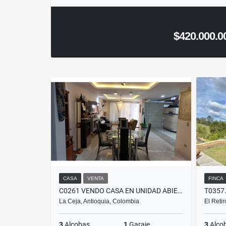
$420.000.0
CASA
VENTA
FINCA
C0261 VENDO CASA EN UNIDAD ABIERTA, BUENOS ACABADOS Y ASCENSOR LA CEJA
La Ceja, Antioquia, Colombia
El Reti
3
Alcobas
1
Garaje
3
Alco