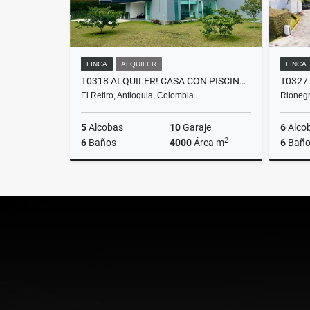
FINCA
ALQUILER
FINCA
T0318 ALQUILER! CASA CON PISCINA Y JACUZZI, EXCELENTE SECTOR EL RETIRO
El Retiro, Antioquia, Colombia
Rionegr
5
Alcobas
10
Garaje
6
Alco
2
6
Baños
4000
Área m
6
Baño
Alquiler
$20.000.000