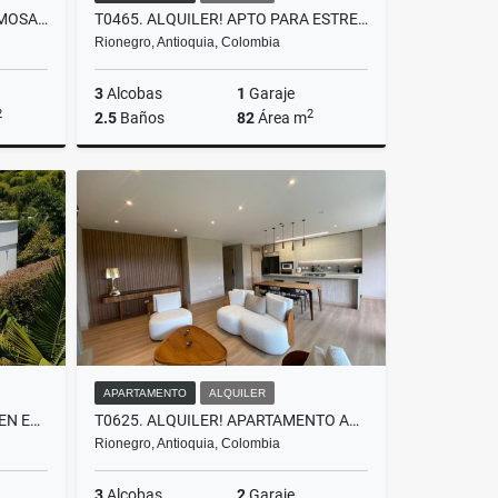
C0274. VENDO! CASA CON HERMOSA VISTA Y ACABADOS EN LA CEJA
T0465. ALQUILER! APTO PARA ESTRENAR EN UNIDAD CERRADA EN RIONEGRO, ANT
Rionegro, Antioquia, Colombia
3
Alcobas
1
Garaje
2
2
2.5
Baños
82
Área m
Venta
Alquiler
$3.200.000
APARTAMENTO
ALQUILER
F0181. VENDO! FINCA URBANA EN EXCELENTE AMBIENTE CAMPESTRE LA CEJA
T0625. ALQUILER! APARTAMENTO AMOBLADO EN LLANOGRANDE
Rionegro, Antioquia, Colombia
3
Alcobas
2
Garaje