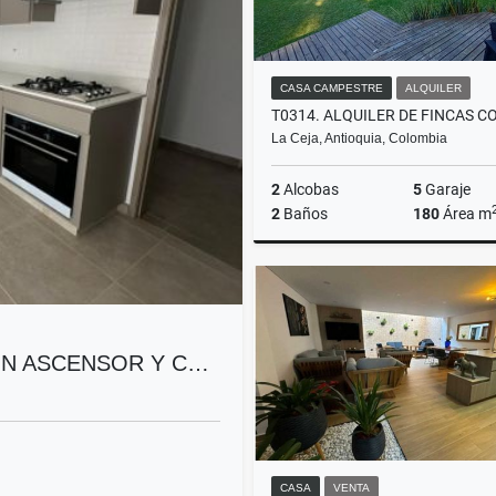
CASA CAMPESTRE
ALQUILER
La Ceja, Antioquia, Colombia
2
Alcobas
5
Garaje
2
Baños
180
Área m
A
$6.900.000
ON ASCENSOR Y C…
CASA
VENTA