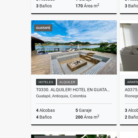
2
3
Baños
170
Área m
3
Baño
Venta
GUATAPÉ
$850.000.000
HOTELES
ALQUILER
APART
T0330. ALQUILER! HOTEL EN GUATAPÉ CON ACCESO A LA REPRESA
Guatapé, Antioquia, Colombia
Rionegr
4
Alcobas
5
Garaje
3
Alco
2
4
Baños
200
Área m
2
Baño
Alquiler