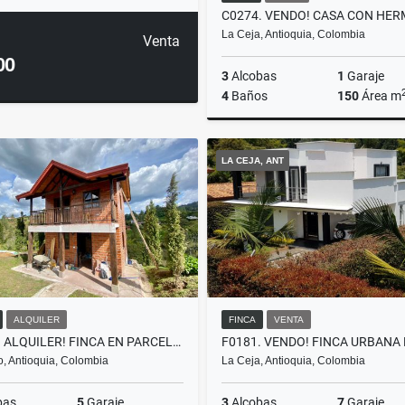
La Ceja, Antioquia, Colombia
Venta
00
3
Alcobas
1
Garaje
4
Baños
150
Área m
LA CEJA, ANT
$750.000.000
ALQUILER
FINCA
VENTA
T0357. ALQUILER! FINCA EN PARCELACIÓN A 5 MTOS DE EL RETIRO
ro, Antioquia, Colombia
La Ceja, Antioquia, Colombia
bas
5
Garaje
3
Alcobas
7
Garaje