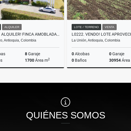
ALQUILER
LOTE / TERRENO
VENTA
T0327. ALQUILER! FINCA AMOBLADA O SIN AMOBLAR EN LLANOGRANDE
o, Antioquia, Colombia
La Unión, Antioquia, Colombia
bas
8
Garaje
0
Alcobas
0
Garaje
2
s
1700
Área m
0
Baños
30954
Área
Alquiler
$24.900.000
$790.000.000
QUIÉNES SOMOS