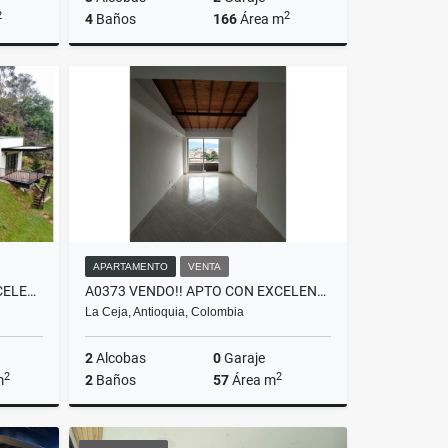
2
2
4
Baños
166
Área m
Venta
Alquiler
$14.500.000
APARTAMENTO
VENTA
T0144.ALQUILER! FINCA EN EXCELENTE UBICACION EN GUARNE, ANTIOQUIA
A0373 VENDO!! APTO CON EXCELENTES ESPACIOS Y UBICACIÓN EN LA CEJA
La Ceja, Antioquia, Colombia
2
Alcobas
0
Garaje
2
2
m
2
Baños
57
Área m
lquiler
Venta