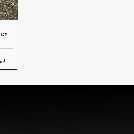
L0222. VENDO! LOTE APROVECHABLE A 3KM DE LA VIA PRINCIPAL EN LA UNIÓN
2
 m
Venta