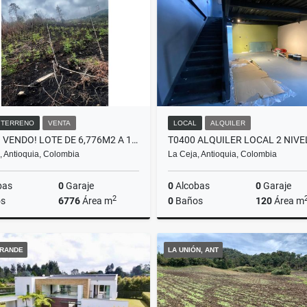
$480.000.000
$7.500.000
/ TERRENO
VENTA
LOCAL
ALQUILER
L0207. VENDO! LOTE DE 6,776M2 A 10 MINUTOS DEL CORREGIMIENTO SAN JOSÉ
, Antioquia, Colombia
La Ceja, Antioquia, Colombia
bas
0
Garaje
0
Alcobas
0
Garaje
2
s
6776
Área m
0
Baños
120
Área m
Venta
A
RANDE
LA UNIÓN, ANT
$120.000.000
$5.000.000