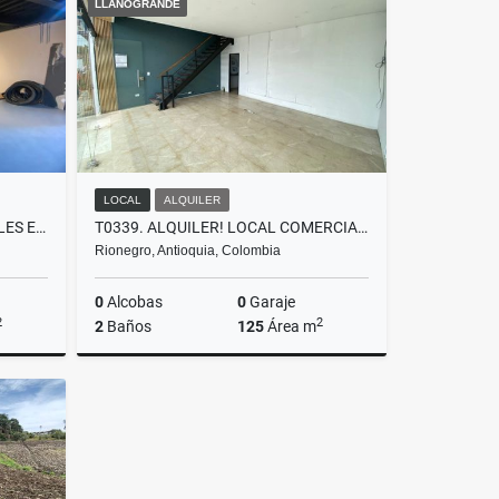
LLANOGRANDE
$235.000.000
LOCAL
ALQUILER
T0400 ALQUILER LOCAL 2 NIVELES EN MALL COMERCIAL CON POTENCIAL LA CEJA
T0339. ALQUILER! LOCAL COMERCIAL EN SECTOR EXCLUSIVO LLANOGRANDE
Rionegro, Antioquia, Colombia
0
Alcobas
0
Garaje
2
2
2
Baños
125
Área m
lquiler
Alquiler
$3.650.000