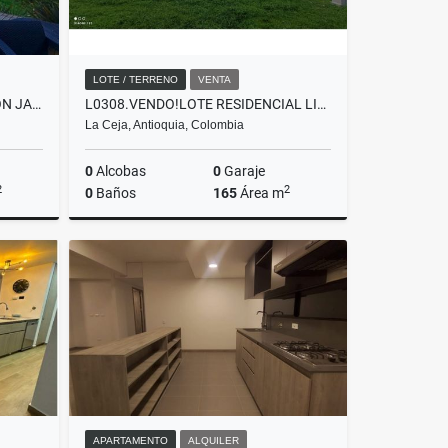
LOTE / TERRENO
VENTA
T0314. ALQUILER DE FINCAS CON JACUZZI EN EXCELENTE SECTOR DE LA CEJA
L0308.VENDO!LOTE RESIDENCIAL LISTO PARA CONSTRUIR EN LLANO GRANDE
La Ceja, Antioquia, Colombia
0
Alcobas
0
Garaje
2
2
0
Baños
165
Área m
lquiler
Venta
$420.000.000
APARTAMENTO
ALQUILER