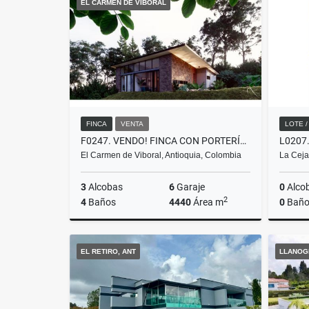
EL CARMEN DE VIBORAL
$3.800.000
FINCA
VENTA
LOTE 
F0247. VENDO! FINCA CON PORTERÍA EN EXCELENTE SECTOR CARMEN DE VIBORAL
El Carmen de Viboral, Antioquia, Colombia
La Ceja
3
Alcobas
6
Garaje
0
Alco
2
4
Baños
4440
Área m
0
Baño
Venta
EL RETIRO, ANT
LLANOG
$1.350.000.000