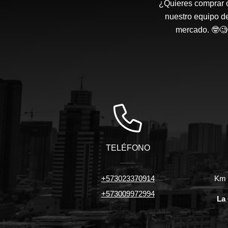
¿Quieres comprar o
nuestro equipo d
mercado. 🤓🧐 
TELÉFONO
+573023370914
Km 7
+573009972994
La 