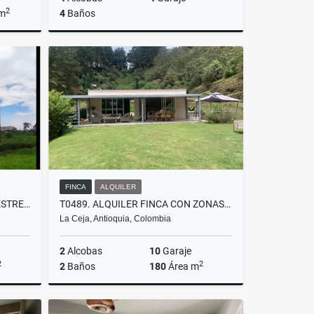
2
 m
4
Baños
Venta
Venta
$2.700.000.000
FINCA
ALQUILER
T0355. ALQUILER! CASA CAMPESTRE EN PARCELACIÓN LLANOGRANDE
T0489. ALQUILER FINCA CON ZONAS VERDES
La Ceja, Antioquia, Colombia
2
Alcobas
10
Garaje
2
2
2
Baños
180
Área m
lquiler
Alquiler