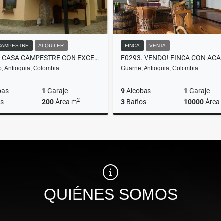
CAMPESTRE
ALQUILER
FINCA
VENTA
T0495. CASA CAMPESTRE CON EXCELENTES ESPACIOS EN EL RETIRO ANTIOQUIA
ro, Antioquia, Colombia
Guarne, Antioquia, Colombia
bas
1
Garaje
9
Alcobas
1
Garaje
2
s
200
Área m
3
Baños
10000
Área
Alquiler
$4.800.000
$3.000.000.000
QUIÉNES SOMOS