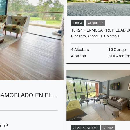
FINCA
ALQUILER
Rionegro, Antioquia, Colombia
4
Alcobas
10
Garaje
4
Baños
310
Área m
A
$14.500.000
O AMOBLADO EN EL…
2
a m
APARTAESTUDIO
VENTA