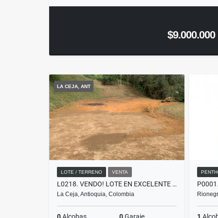
$9.000.000
LA CEJA, ANT
LOTE / TERRENO
VENTA
PENTH
L0218. VENDO! LOTE EN EXCELENTE SECTOR, PRECIO DE OPORTUNIDAD LA CEJA
La Ceja, Antioquia, Colombia
Rionegr
0
Alcobas
0
Garaje
1
Alco