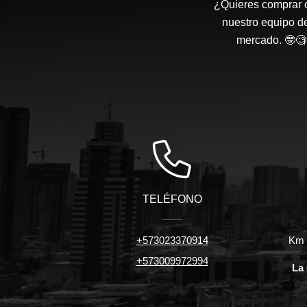
¿Quieres comprar o
nuestro equipo d
mercado. 🤓🧐 
TELÉFONO
+573023370914
Km 7
+573009972994
La 