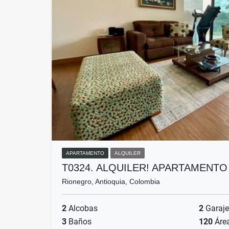
APARTAMENTO
ALQUILER
T0324. ALQUILER! APARTAMENT
Rionegro, Antioquia, Colombia
2
Alcobas
2
Garaje
3
Baños
120
Áre