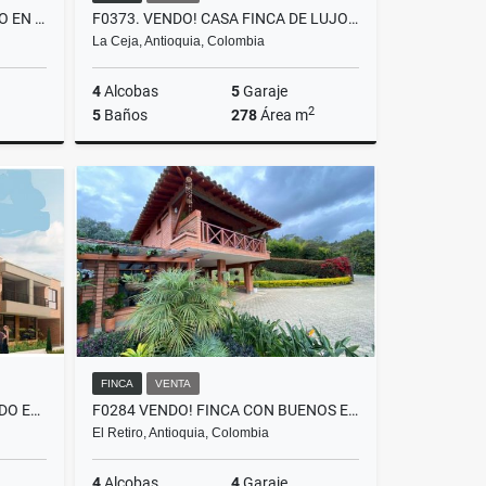
A0480. VENDO! APARTA-ESTUDIO EN EXCLUSIVO SECTOR DEL RETIRO
F0373. VENDO! CASA FINCA DE LUJO VÍA LA CEJA - SAN ANTONIO
La Ceja, Antioquia, Colombia
4
Alcobas
5
Garaje
2
5
Baños
278
Área m
Venta
Venta
$2.300.000.000
FINCA
VENTA
L0205. VENTA! LOTE URBANIZADO EN SECTOR EXCLUSIVO, LA CEJA
F0284 VENDO! FINCA CON BUENOS ESPACIOS UBICACIÓN RESIDENCIAL EL RETIRO
El Retiro, Antioquia, Colombia
4
Alcobas
4
Garaje