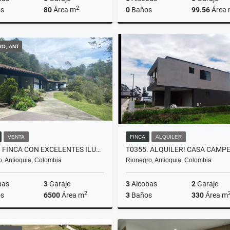
2
s
80
Área m
0
Baños
99.56
Área
Alquiler
RO, ANT
0.000
$3.300.000
$235.000.000
VENTA
FINCA
ALQUILER
F0283. FINCA CON EXCELENTES ILUMINACIÓN Y ESPACIOS EN EL RETIRO
ro, Antioquia, Colombia
Rionegro, Antioquia, Colombia
bas
3
Garaje
3
Alcobas
2
Garaje
2
s
6500
Área m
3
Baños
330
Área m
Alquiler
A