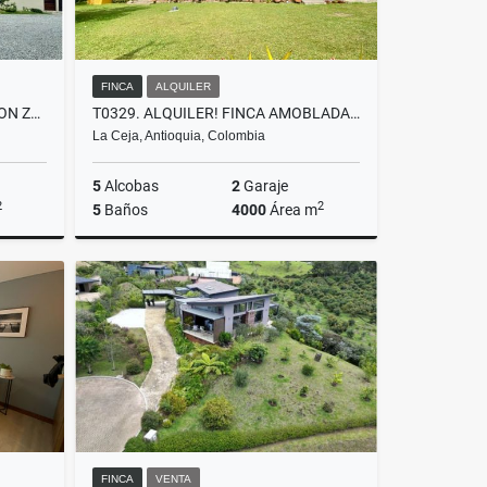
FINCA
ALQUILER
T0424 HERMOSA PROPIEDAD CON ZONAS VERDES EN EL TABLAZO ANTIOQUIA
T0329. ALQUILER! FINCA AMOBLADA CON EXCELENTE ÁREA SECTOR LA CEJA
La Ceja, Antioquia, Colombia
5
Alcobas
2
Garaje
2
2
5
Baños
4000
Área m
lquiler
Alquiler
$6.900.000
FINCA
VENTA