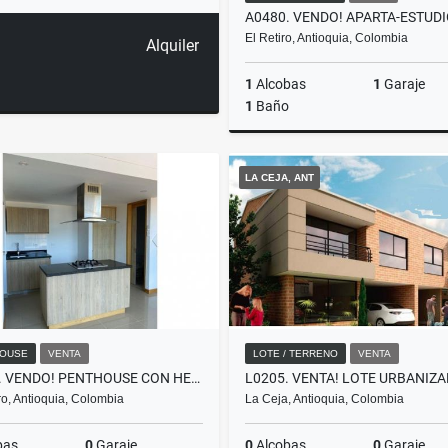
El Retiro, Antioquia, Colombia
Alquiler
1
Alcobas
1
Garaje
1
Baño
LA CEJA, ANT
$380.000.000
OUSE
VENTA
LOTE / TERRENO
VENTA
P0001. VENDO! PENTHOUSE CON HERMOSA VISTA SAN ANTONIO DE PEREIRA
o, Antioquia, Colombia
La Ceja, Antioquia, Colombia
bas
0
Garaje
0
Alcobas
0
Garaje