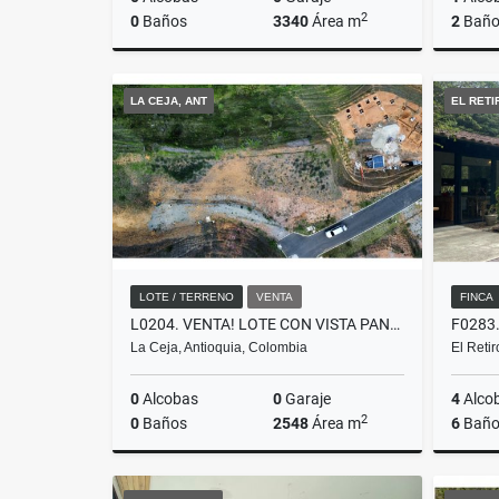
2
0
Baños
3340
Área m
2
Baño
Venta
Venta
LA CEJA, ANT
EL RETI
$600.000.000
$750.00
LOTE / TERRENO
VENTA
FINCA
L0204. VENTA! LOTE CON VISTA PANORAMICA EN PARCELACIÓN LA CEJA
La Ceja, Antioquia, Colombia
El Reti
0
Alcobas
0
Garaje
4
Alco
2
0
Baños
2548
Área m
6
Baño
Venta
Venta