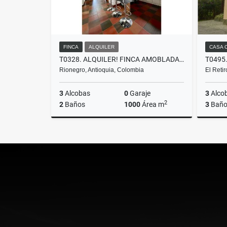
FINCA
ALQUILER
CASA 
T0328. ALQUILER! FINCA AMOBLADA EN EL SECTOR DEL AEROPUERTO
Rionegro, Antioquia, Colombia
El Reti
3
Alcobas
0
Garaje
3
Alco
2
2
Baños
1000
Área m
3
Baño
Alquiler
$5.500.000