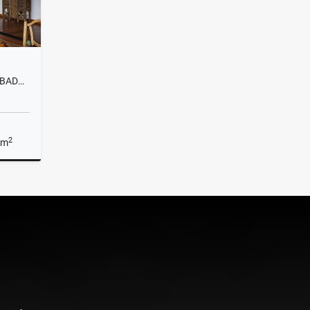
F0293. VENDO! FINCA CON ACABADOS DE LUJO Y SECTOR EN GUARNE
2
 m
Venta