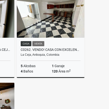
$6.900.000
CASA
VENTA
T0528. ALQUILO! OFICINA EN LA CEJA CON SERVICIOS EN EL PARQUE
C0262. VENDO! CASA CON EXCELENTES ACABADO Y ESPACIOS EN RIONEGRO
La Ceja, Antioquia, Colombia
5
Alcobas
1
Garaje
2
4
Baños
120
Área m
lquiler
Venta
$650.000.000