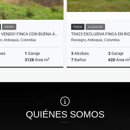
VENTA
FINCA
ALQUILER
F0258. VENDO! FINCA CON BUENA ÁREA EN URBANIZACIÓN DE LLANOGRANDE
o, Antioquia, Colombia
Rionegro, Antioquia, Colombia
bas
1
Garaje
3
Alcobas
2
Garaje
2
o
3128
Área m
7
Baños
620
Área m
Venta
A
$600.000.000
$15.000.000
QUIÉNES SOMOS