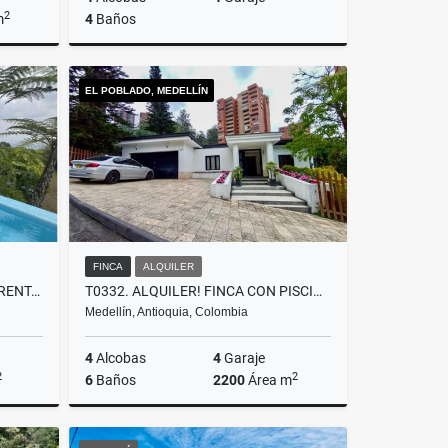
2
m
4
Baños
lquiler
Venta
EL POBLADO, MEDELLÍN
$2.700.000.000
FINCA
ALQUILER
T0432. CASA PARA LA VENTA Y RENTA EN RIONEGRO TABLAZO AMOBLADA
T0332. ALQUILER! FINCA CON PISCINA Y EXCELENTE UBICACIÓN EL POBLADO
Medellín, Antioquia, Colombia
4
Alcobas
4
Garaje
2
2
6
Baños
2200
Área m
lquiler
Alquiler