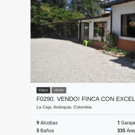
FINCA
VENTA
F0290. VENDO! FINCA CON EXC
La Ceja, Antioquia, Colombia
9
Alcobas
1
Garaje
5
Baños
335
Áre