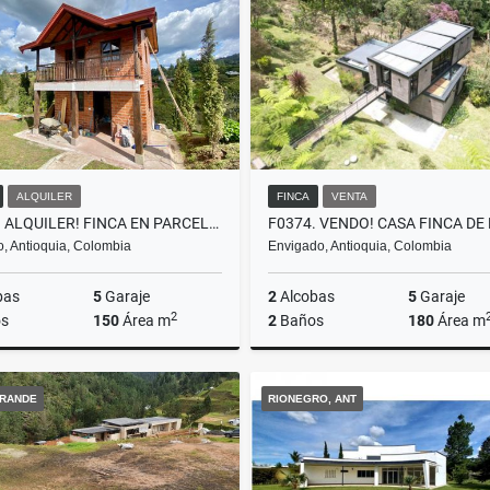
000.000
$12.000.000
$15.000.000.000
$30.000.
ALQUILER
FINCA
VENTA
T0357. ALQUILER! FINCA EN PARCELACIÓN A 5 MTOS DE EL RETIRO
ro, Antioquia, Colombia
Envigado, Antioquia, Colombia
bas
5
Garaje
2
Alcobas
5
Garaje
2
s
150
Área m
2
Baños
180
Área m
Alquiler
RANDE
RIONEGRO, ANT
$7.000.000
$2.200.000.000