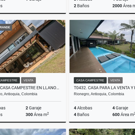
s
2
Baños
2000
Área 
Venta
A
RANDE
$770.000.000
$12.500.000
CAMPESTRE
VENTA
CASA CAMPESTRE
VENTA
T0421 CASA CAMPESTRE EN LLANOGRANDE, ANTIOQUIA
o, Antioquia, Colombia
Rionegro, Antioquia, Colombia
bas
2
Garaje
4
Alcobas
4
Garaje
2
s
300
Área m
4
Baños
600
Área m
Alquiler
Venta
A