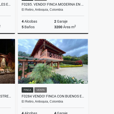
T0400 ALQUILER LOCAL 2 NIVELES EN MALL COMERCIAL CON POTENCIAL LA CEJA
F0285. VENDO! FINCA MODERNA EN PARCELACIÓN EXCLUSIVA UBICADA EL RETIRO
El Retiro, Antioquia, Colombia
4
Alcobas
2
Garaje
2
2
5
Baños
3200
Área m
lquiler
Venta
$3.600.000.000
FINCA
VENTA
T0316. ALQUILER! CASA CAMPESTRE AMOBLADA CERCA AL AEROPUERTO
F0284 VENDO! FINCA CON BUENOS ESPACIOS UBICACIÓN RESIDENCIAL EL RETIRO
El Retiro, Antioquia, Colombia
4
Alcobas
4
Garaje