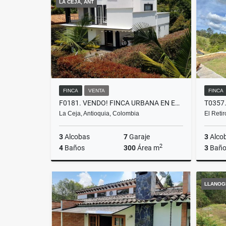
LA CEJA, ANT
$750.000.000
$2.400.
FINCA
VENTA
FINCA
F0181. VENDO! FINCA URBANA EN EXCELENTE AMBIENTE CAMPESTRE LA CEJA
La Ceja, Antioquia, Colombia
El Reti
3
Alcobas
7
Garaje
3
Alco
2
4
Baños
300
Área m
3
Baño
Venta
LLANOG
$1.120.000.000