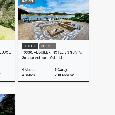
GUATAPÉ
000
$30.000.000
HOTELES
ALQUILER
F0374. VENDO! CASA FINCA DE LUJO SECTOR ESCOBERO, ENVIGADO
T0330. ALQUILER! HOTEL EN GUATAPÉ CON ACCESO A LA REPRESA
Guatapé, Antioquia, Colombia
4
Alcobas
5
Garaje
2
2
4
Baños
200
Área m
Venta
Alquiler
$3.800.000