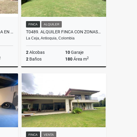
FINCA
ALQUILER
T0764. ALQUILO! FINCA UBICADA EN PARCELACIÓN DEL YARUMO EN LA CEJA
T0489. ALQUILER FINCA CON ZONAS VERDES
La Ceja, Antioquia, Colombia
2
Alcobas
10
Garaje
2
2
2
Baños
180
Área m
lquiler
Alquiler
$6.900.000
FINCA
VENTA