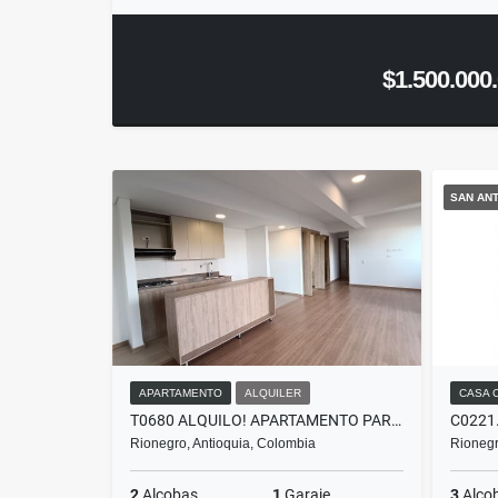
$1.500.000
SAN ANT
APARTAMENTO
ALQUILER
CASA 
T0680 ALQUILO! APARTAMENTO PARA ESTRENAR EN UNIDAD CERRADA EN RIONEGRO
Rionegro, Antioquia, Colombia
Rionegr
2
Alcobas
1
Garaje
3
Alco