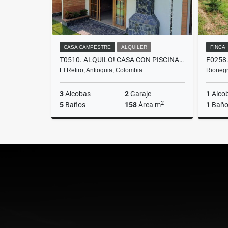
CASA CAMPESTRE
ALQUILER
FINCA
T0510. ALQUILO! CASA CON PISCINA Y EXCELENTES ESPACIOS EN EL RETIRO
El Retiro, Antioquia, Colombia
Rionegr
3
Alcobas
2
Garaje
1
Alco
2
5
Baños
158
Área m
1
Bañ
Alquiler
$6.500.000