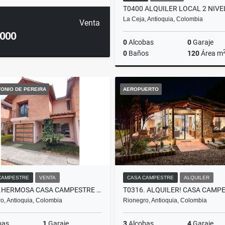
La Ceja, Antioquia, Colombia
Venta
.000
0
Alcobas
0
Garaje
0
Baños
120
Área m
A
ONIO DE PEREIRA
AEROPUERTO
$5.000.000
CAMPESTRE
VENTA
CASA CAMPESTRE
ALQUILER
C0221.HERMOSA CASA CAMPESTRE EN UNIDAD, SAN ANTONIO DE PEREIRA
o, Antioquia, Colombia
Rionegro, Antioquia, Colombia
bas
1
Garaje
3
Alcobas
4
Garaje