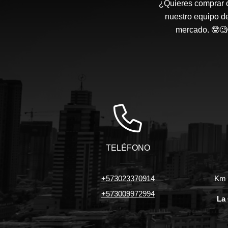
¿Quieres comprar o
nuestro equipo d
mercado. 🤓🧐 
TELÉFONO
+573023370914
Km 7
+573009972994
La 