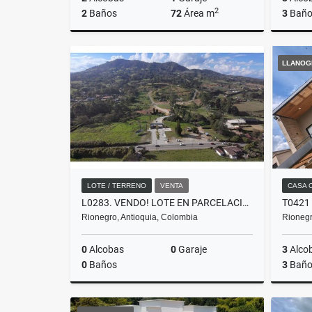
2
2
Baños
72
Área m
3
Baño
Alquiler
LLANOG
$2.400.000
LOTE / TERRENO
VENTA
CASA 
L0283. VENDO! LOTE EN PARCELACIÓN DE ALTA VALORIZACIÓN EN RIONEGRO
Rionegro, Antioquia, Colombia
Rionegr
0
Alcobas
0
Garaje
3
Alco
0
Baños
3
Baño
Venta
Venta