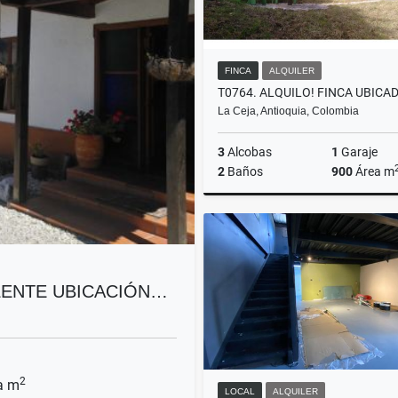
FINCA
ALQUILER
La Ceja, Antioquia, Colombia
3
Alcobas
1
Garaje
2
Baños
900
Área m
A
$3.900.000
ELENTE UBICACIÓN…
2
a m
LOCAL
ALQUILER