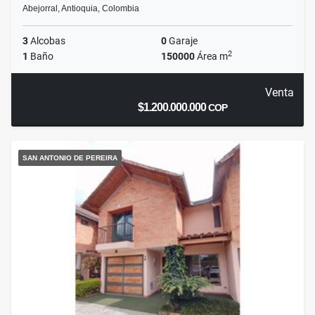
Abejorral, Antioquia, Colombia
3
Alcobas
0
Garaje
2
1
Baño
150000
Área m
Venta
$1.200.000.000
COP
SAN ANTONIO DE PEREIRA