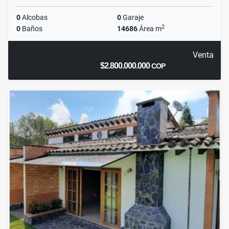
0
Alcobas
0
Garaje
2
0
Baños
14686
Área m
Venta
$2.800.000.000
COP