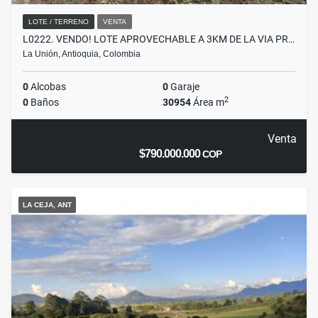
LOTE / TERRENO
VENTA
L0222. VENDO! LOTE APROVECHABLE A 3KM DE LA VIA PR…
La Unión, Antioquia, Colombia
0
Alcobas
0
Garaje
2
0
Baños
30954
Área m
Venta
$790.000.000
COP
LA CEJA, ANT