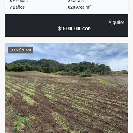
3
Alcobas
2
Garaje
2
7
Baños
620
Área m
Alquiler
$15.000.000
COP
LA UNIÓN, ANT