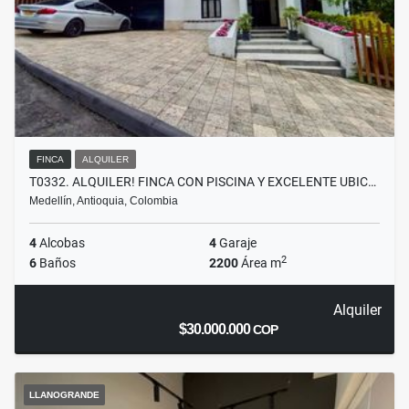
FINCA
ALQUILER
T0332. ALQUILER! FINCA CON PISCINA Y EXCELENTE UBIC…
Medellín, Antioquia, Colombia
4
Alcobas
4
Garaje
2
6
Baños
2200
Área m
Alquiler
$30.000.000
COP
LLANOGRANDE