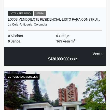
LOTE / TERRENO
VENTA
L0308.VENDO!LOTE RESIDENCIAL LISTO PARA CONSTRUI…
La Ceja, Antioquia, Colombia
0
Alcobas
0
Garaje
2
0
Baños
165
Área m
Venta
$420.000.000
COP
EL POBLADO, MEDELLÍN