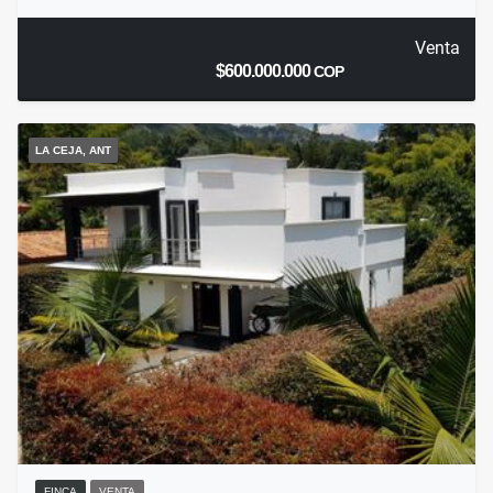
Venta
$600.000.000
COP
LA CEJA, ANT
FINCA
VENTA