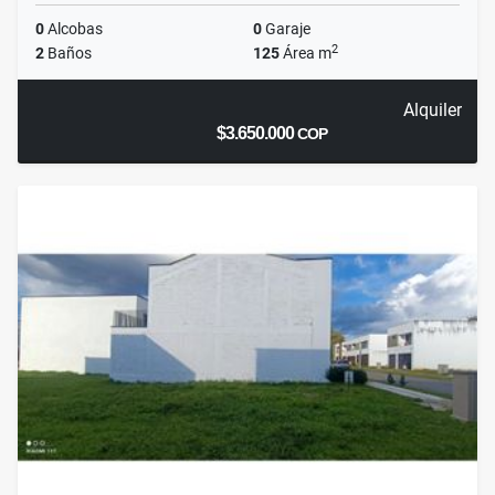
0
Alcobas
0
Garaje
2
2
Baños
125
Área m
Alquiler
$3.650.000
COP