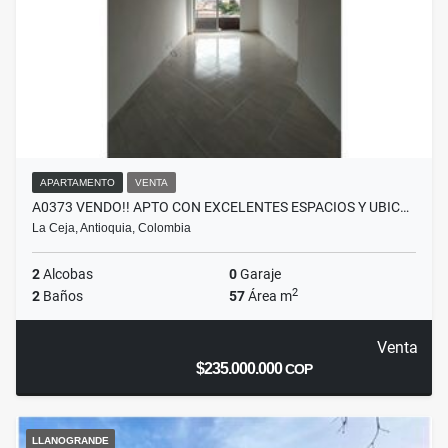
APARTAMENTO
VENTA
A0373 VENDO!! APTO CON EXCELENTES ESPACIOS Y UBIC…
La Ceja, Antioquia, Colombia
2
Alcobas
0
Garaje
2
2
Baños
57
Área m
Venta
$235.000.000
COP
LLANOGRANDE