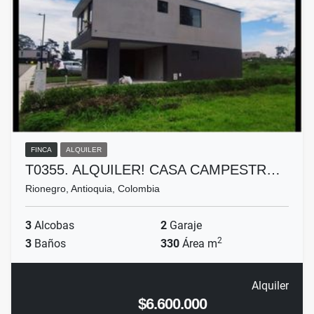
FINCA
ALQUILER
T0355. ALQUILER! CASA CAMPESTR…
Rionegro, Antioquia, Colombia
3
Alcobas
2
Garaje
2
3
Baños
330
Área m
Alquiler
$6.600.000