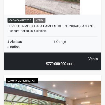
CASA CAMPESTRE
VENTA
C0221.HERMOSA CASA CAMPESTRE EN UNIDAD, SAN ANT…
Rionegro, Antioquia, Colombia
3
Alcobas
1
Garaje
3
Baños
Venta
$770.000.000
COP
LUXURY EL RETIRO, ANT