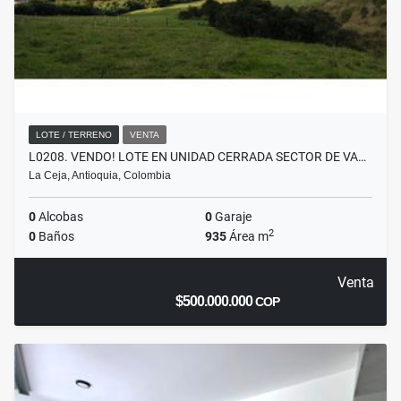
LOTE / TERRENO
VENTA
L0208. VENDO! LOTE EN UNIDAD CERRADA SECTOR DE VA…
La Ceja, Antioquia, Colombia
0
Alcobas
0
Garaje
2
0
Baños
935
Área m
Venta
$500.000.000
COP