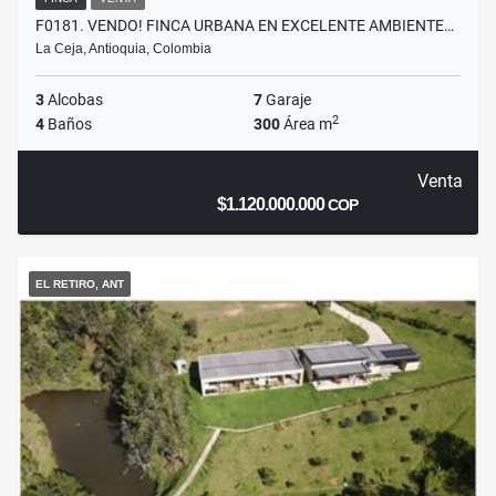
F0181. VENDO! FINCA URBANA EN EXCELENTE AMBIENTE…
La Ceja, Antioquia, Colombia
3
Alcobas
7
Garaje
2
4
Baños
300
Área m
Venta
$1.120.000.000
COP
EL RETIRO, ANT