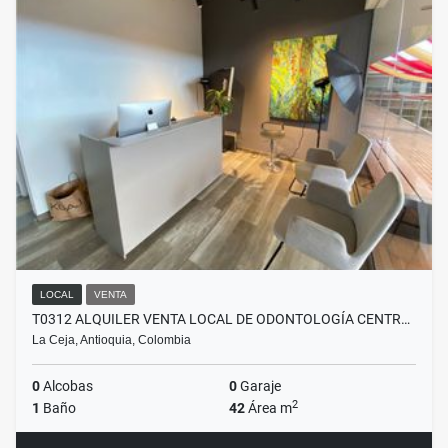
LOCAL
VENTA
T0312 ALQUILER VENTA LOCAL DE ODONTOLOGÍA CENTR…
La Ceja, Antioquia, Colombia
0
Alcobas
0
Garaje
2
1
Baño
42
Área m