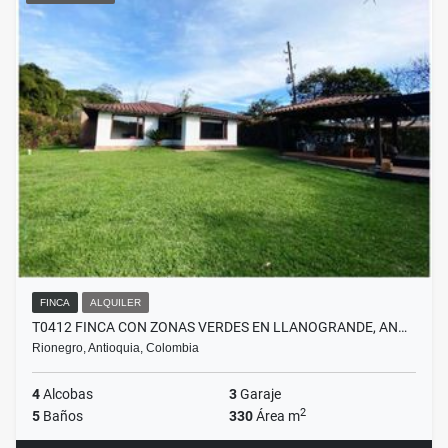
FINCA
ALQUILER
T0412 FINCA CON ZONAS VERDES EN LLANOGRANDE, AN…
Rionegro, Antioquia, Colombia
4
Alcobas
3
Garaje
2
5
Baños
330
Área m