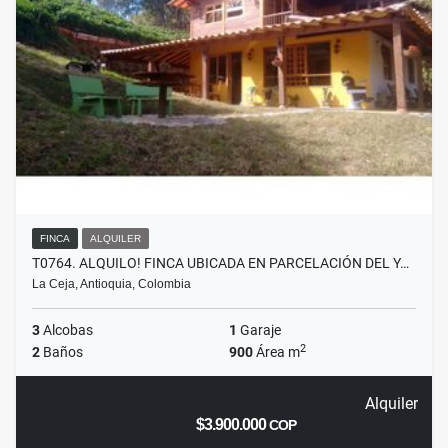
FINCA
ALQUILER
T0764. ALQUILO! FINCA UBICADA EN PARCELACIÓN DEL Y…
La Ceja, Antioquia, Colombia
3
Alcobas
1
Garaje
2
2
Baños
900
Área m
Alquiler
$3.900.000
COP