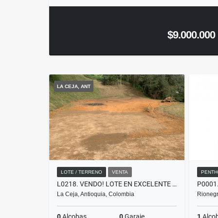
$9.000.000
LA CEJA, ANT
LOTE / TERRENO
VENTA
PENTH
L0218. VENDO! LOTE EN EXCELENTE SECTOR, PRECIO DE OPORTUNIDAD LA CEJA
La Ceja, Antioquia, Colombia
Rionegr
0
Alcobas
0
Garaje
1
Alco