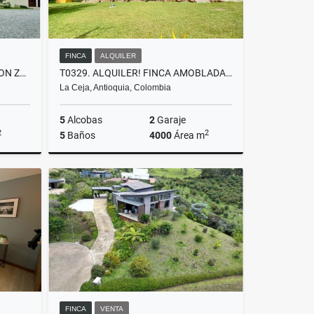
FINCA
ALQUILER
T0424 HERMOSA PROPIEDAD CON ZONAS VERDES EN EL TABLAZO ANTIOQUIA
T0329. ALQUILER! FINCA AMOBLADA CON EXCELENTE ÁREA SECTOR LA CEJA
La Ceja, Antioquia, Colombia
5
Alcobas
2
Garaje
2
2
5
Baños
4000
Área m
lquiler
Alquiler
$6.900.000
FINCA
VENTA