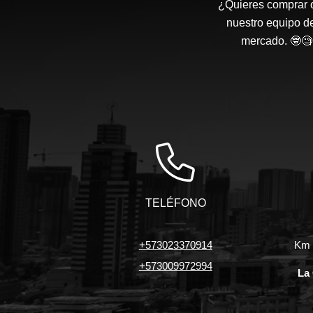
¿Quieres comprar o
nuestro equipo d
mercado. 🤓🧐 
TELÉFONO
+573023370914
Km 7
+573009972994
La 