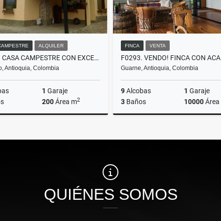
CAMPESTRE
ALQUILER
FINCA
VENTA
T0495. CASA CAMPESTRE CON EXCELENTES ESPACIOS EN EL RETIRO ANTIOQUIA
ro, Antioquia, Colombia
Guarne, Antioquia, Colombia
bas
1
Garaje
9
Alcobas
1
Garaje
2
s
200
Área m
3
Baños
10000
Área
Alquiler
$4.800.000
$3.000.000.000
QUIÉNES SOMOS