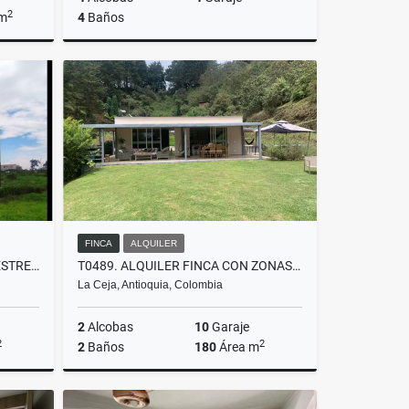
2
 m
4
Baños
Venta
Venta
$2.700.000.000
FINCA
ALQUILER
T0355. ALQUILER! CASA CAMPESTRE EN PARCELACIÓN LLANOGRANDE
T0489. ALQUILER FINCA CON ZONAS VERDES
La Ceja, Antioquia, Colombia
2
Alcobas
10
Garaje
2
2
2
Baños
180
Área m
lquiler
Alquiler