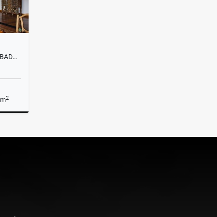
F0293. VENDO! FINCA CON ACABADOS DE LUJO Y SECTOR EN GUARNE
2
 m
Venta