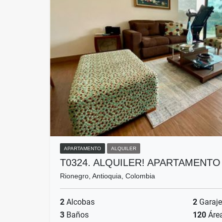
APARTAMENTO
ALQUILER
T0324. ALQUILER! APARTAMENT
Rionegro, Antioquia, Colombia
2
Alcobas
2
Garaje
3
Baños
120
Áre