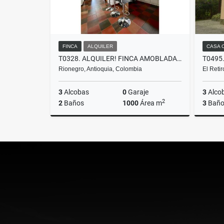
FINCA
ALQUILER
CASA 
T0328. ALQUILER! FINCA AMOBLADA EN EL SECTOR DEL AEROPUERTO
Rionegro, Antioquia, Colombia
El Reti
3
Alcobas
0
Garaje
3
Alco
2
2
Baños
1000
Área m
3
Baño
Alquiler
$5.500.000