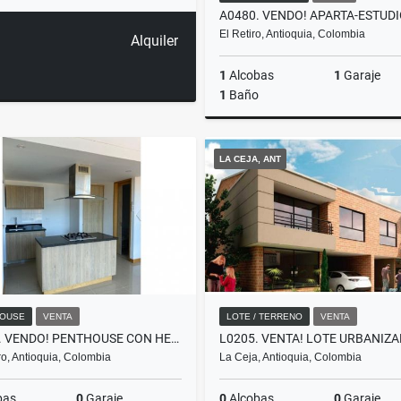
El Retiro, Antioquia, Colombia
Alquiler
1
Alcobas
1
Garaje
1
Baño
LA CEJA, ANT
$380.000.000
OUSE
VENTA
LOTE / TERRENO
VENTA
P0001. VENDO! PENTHOUSE CON HERMOSA VISTA SAN ANTONIO DE PEREIRA
o, Antioquia, Colombia
La Ceja, Antioquia, Colombia
bas
0
Garaje
0
Alcobas
0
Garaje