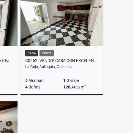
$6.900.000
CASA
VENTA
T0528. ALQUILO! OFICINA EN LA CEJA CON SERVICIOS EN EL PARQUE
C0262. VENDO! CASA CON EXCELENTES ACABADO Y ESPACIOS EN RIONEGRO
La Ceja, Antioquia, Colombia
5
Alcobas
1
Garaje
2
4
Baños
120
Área m
lquiler
Venta
$650.000.000