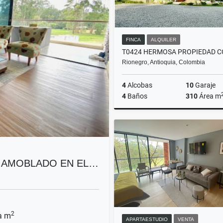
FINCA
ALQUILER
Rionegro, Antioquia, Colombia
4
Alcobas
10
Garaje
4
Baños
310
Área m
A
$14.500.000
O AMOBLADO EN EL…
2
a m
APARTAESTUDIO
VENTA