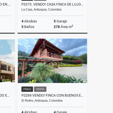
A0480. VENDO! APARTA-ESTUDIO EN EXCLUSIVO SECTOR DEL RETIRO
F0373. VENDO! CASA FINCA DE LUJO VÍA LA CEJA - SAN ANTONIO
La Ceja, Antioquia, Colombia
4
Alcobas
5
Garaje
2
5
Baños
278
Área m
Venta
Venta
$2.300.000.000
FINCA
VENTA
L0205. VENTA! LOTE URBANIZADO EN SECTOR EXCLUSIVO, LA CEJA
F0284 VENDO! FINCA CON BUENOS ESPACIOS UBICACIÓN RESIDENCIAL EL RETIRO
El Retiro, Antioquia, Colombia
4
Alcobas
4
Garaje