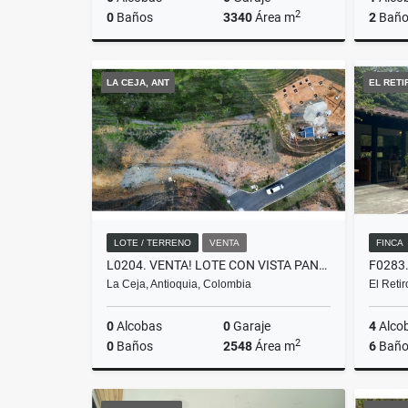
2
0
Baños
3340
Área m
2
Baño
Venta
Venta
LA CEJA, ANT
EL RETI
$600.000.000
$750.00
LOTE / TERRENO
VENTA
FINCA
L0204. VENTA! LOTE CON VISTA PANORAMICA EN PARCELACIÓN LA CEJA
La Ceja, Antioquia, Colombia
El Reti
0
Alcobas
0
Garaje
4
Alco
2
0
Baños
2548
Área m
6
Baño
Venta
Venta