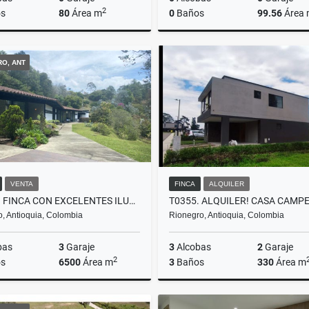
2
s
80
Área m
0
Baños
99.56
Área
Alquiler
RO, ANT
0.000
$3.300.000
$235.000.000
VENTA
FINCA
ALQUILER
F0283. FINCA CON EXCELENTES ILUMINACIÓN Y ESPACIOS EN EL RETIRO
ro, Antioquia, Colombia
Rionegro, Antioquia, Colombia
bas
3
Garaje
3
Alcobas
2
Garaje
2
s
6500
Área m
3
Baños
330
Área m
Alquiler
A