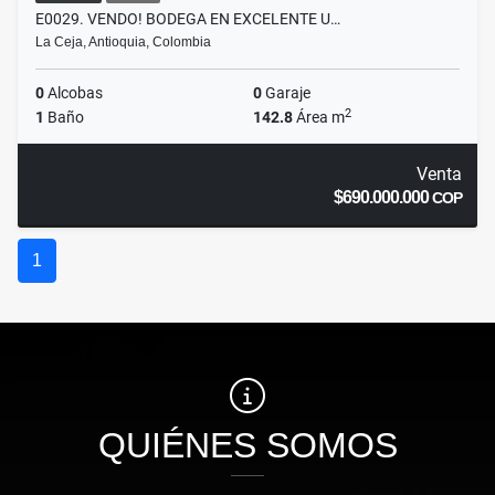
E0029. VENDO! BODEGA EN EXCELENTE U…
La Ceja, Antioquia, Colombia
0
Alcobas
0
Garaje
2
1
Baño
142.8
Área m
Venta
$690.000.000
COP
1
QUIÉNES SOMOS