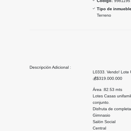
Código:
9981195
Tipo de inmueble
Terreno
Descripción Adicional :
L0333. Vendo! Lote 
💰$319.000.000
Área :82.53 mts
Lotes Casas unifamil
conjunto.
Disfruta de complet
Gimnasio
Salón Social
Central