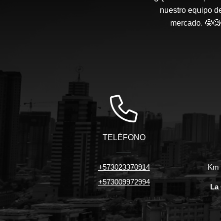
nuestro equipo d
mercado. 🤓🧐 
TELÉFONO
+573023370914
Km 7
+573009972994
La 