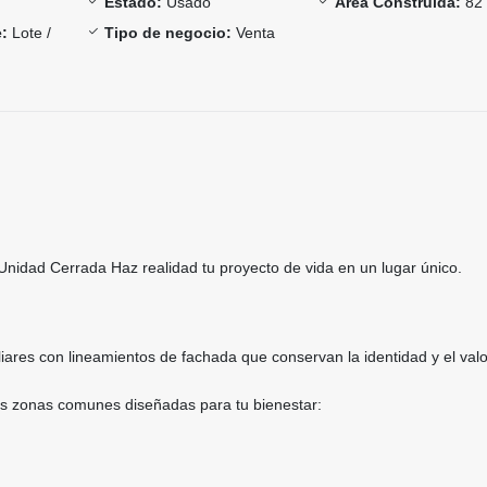
Estado:
Usado
Área Construida:
82
:
Lote /
Tipo de negocio:
Venta
Unidad Cerrada Haz realidad tu proyecto de vida en un lugar único.
iares con lineamientos de fachada que conservan la identidad y el valo
as zonas comunes diseñadas para tu bienestar: