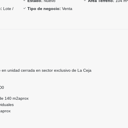
Estado:
Nuevo
Área Terreno:
104 m
:
Lote /
Tipo de negocio:
Venta
en unidad cerrada en sector exclusivo de La Ceja
000
 de 140 m2aprox
viduales
 aprox