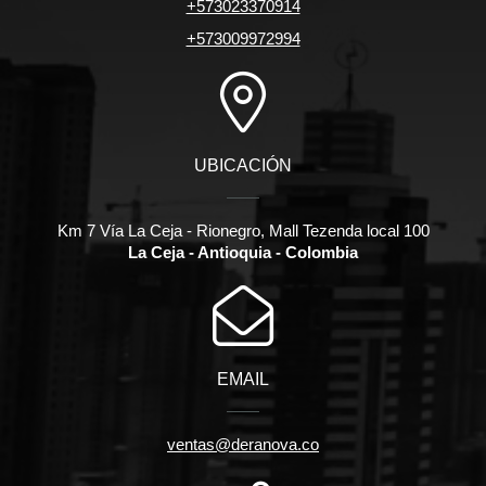
+573023370914
+573009972994
UBICACIÓN
Km 7 Vía La Ceja - Rionegro, Mall Tezenda local 100
La Ceja - Antioquia - Colombia
EMAIL
ventas@deranova.co