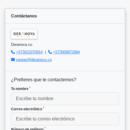
Contáctanos
Deranova.co
+573023370914
|
+573009972994
ventas@deranova.co
¿Prefieres que te contactemos?
*
Tu nombre
*
Correo electrónico
*
Número de teléfono