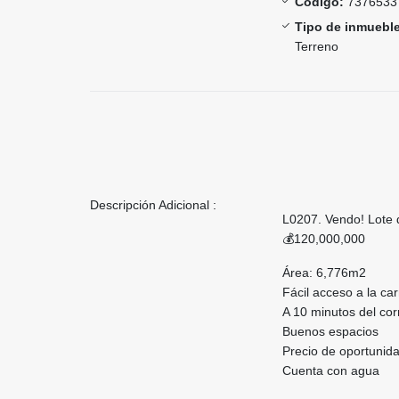
Código:
7376533
Tipo de inmueble
Terreno
Descripción Adicional :
L0207. Vendo! Lote 
💰120,000,000
Área: 6,776m2
Fácil acceso a la ca
A 10 minutos del co
Buenos espacios
Precio de oportunid
Cuenta con agua