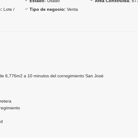
Estado:
Usado
Área Construida:
67
:
Lote /
Tipo de negocio:
Venta
de 6,776m2 a 10 minutos del corregimiento San José
rretera
rregimiento
ad