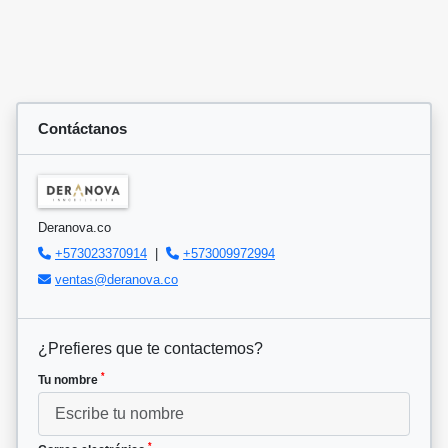
Contáctanos
Deranova.co
+573023370914
|
+573009972994
ventas@deranova.co
¿Prefieres que te contactemos?
*
Tu nombre
*