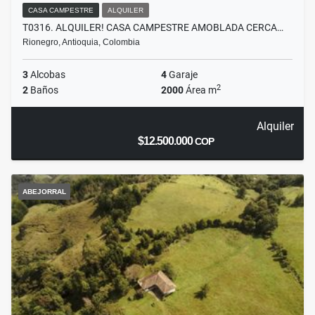
CASA CAMPESTRE
ALQUILER
T0316. ALQUILER! CASA CAMPESTRE AMOBLADA CERCA…
Rionegro, Antioquia, Colombia
3
Alcobas
4
Garaje
2
2
Baños
2000
Área m
Alquiler
$12.500.000
COP
ABEJORRAL