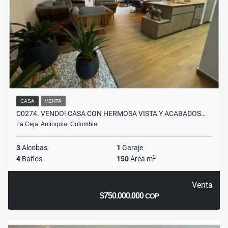
CASA
VENTA
C0274. VENDO! CASA CON HERMOSA VISTA Y ACABADOS…
La Ceja, Antioquia, Colombia
3
Alcobas
1
Garaje
2
4
Baños
150
Área m
Venta
$750.000.000
COP