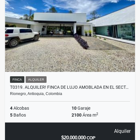
FINCA
ALQUILER
T0319. ALQUILER! FINCA DE LUJO AMOBLADA EN EL SECT…
Rionegro, Antioquia, Colombia
4
Alcobas
10
Garaje
2
5
Baños
2100
Área m
Alquiler
$20.000.000
COP