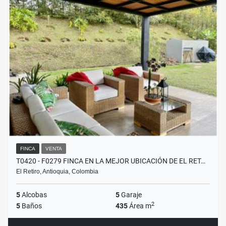
FINCA
VENTA
T0420 - F0279 FINCA EN LA MEJOR UBICACIÓN DE EL RET…
El Retiro, Antioquia, Colombia
5
Alcobas
5
Garaje
2
5
Baños
435
Área m