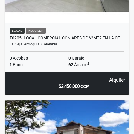
LOCAL
ALQUILER
T0205. LOCAL COMERCIAL CON ARES DE 62MT2 EN LA CE…
La Ceja, Antioquia, Colombia
0
Alcobas
0
Garaje
2
1
Baño
62
Área m
Alquiler
$2.450.000
COP