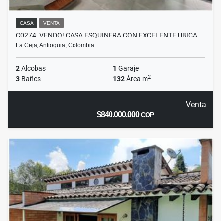
CASA
VENTA
C0274. VENDO! CASA ESQUINERA CON EXCELENTE UBICA…
La Ceja, Antioquia, Colombia
2
Alcobas
1
Garaje
2
3
Baños
132
Área m
Venta
$840.000.000
COP