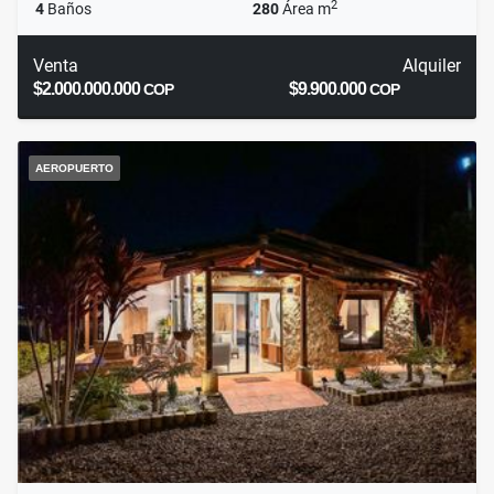
2
4
Baños
280
Área m
Venta
Alquiler
$2.000.000.000
$9.900.000
COP
COP
AEROPUERTO