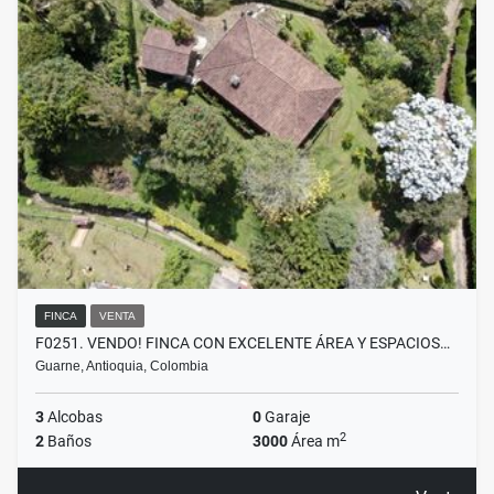
FINCA
VENTA
F0251. VENDO! FINCA CON EXCELENTE ÁREA Y ESPACIOS…
Guarne, Antioquia, Colombia
3
Alcobas
0
Garaje
2
2
Baños
3000
Área m