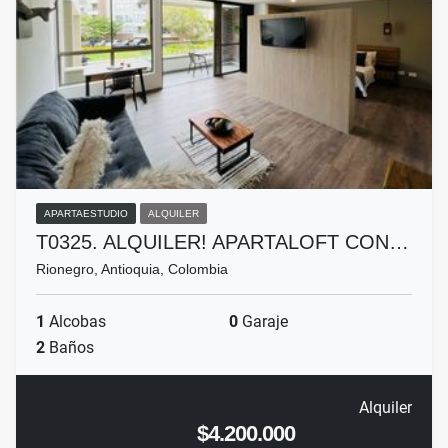
APARTAESTUDIO
ALQUILER
T0325. ALQUILER! APARTALOFT CON…
Rionegro, Antioquia, Colombia
1
Alcobas
0
Garaje
2
Baños
Alquiler
$4.200.000