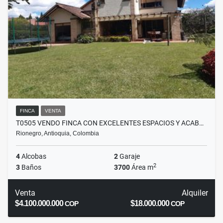
FINCA
VENTA
T0505 VENDO FINCA CON EXCELENTES ESPACIOS Y ACAB…
Rionegro, Antioquia, Colombia
4
Alcobas
2
Garaje
2
3
Baños
3700
Área m
Venta
Alquiler
$4.100.000.000
$18.000.000
COP
COP