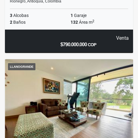
Rionegro, Antioquia, Colombia
3
Alcobas
1
Garaje
2
2
Baños
132
Área m
Venta
$790.000.000
COP
LLANOGRANDE