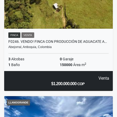
FINCA
VENTA
F0246. VENDO! FINCA CON PRODUCCIÓN DE AGUACATE A…
Abejorral, Antioquia, Colombia
3
Alcobas
0
Garaje
2
1
Baño
150000
Área m
Venta
$1.200.000.000
COP
LLANOGRANDE