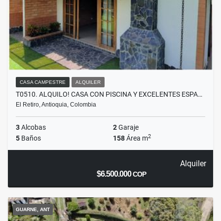
CASA CAMPESTRE
ALQUILER
T0510. ALQUILO! CASA CON PISCINA Y EXCELENTES ESPA…
El Retiro, Antioquia, Colombia
3
Alcobas
2
Garaje
2
5
Baños
158
Área m
Alquiler
$6.500.000
COP
GUARNE, ANT