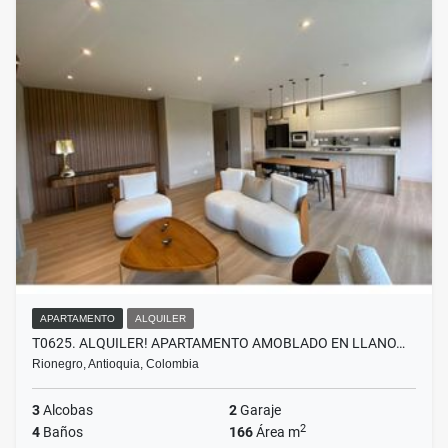
APARTAMENTO
ALQUILER
T0625. ALQUILER! APARTAMENTO AMOBLADO EN LLANO…
Rionegro, Antioquia, Colombia
3
Alcobas
2
Garaje
2
4
Baños
166
Área m