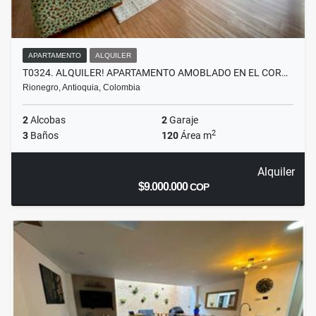
APARTAMENTO
ALQUILER
T0324. ALQUILER! APARTAMENTO AMOBLADO EN EL COR…
Rionegro, Antioquia, Colombia
2
Alcobas
2
Garaje
2
3
Baños
120
Área m
Alquiler
$9.000.000
COP