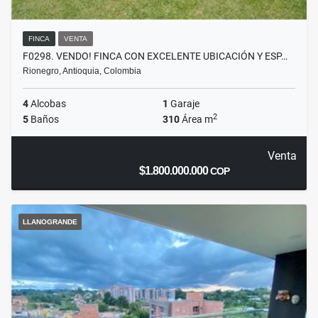
FINCA
VENTA
F0298. VENDO! FINCA CON EXCELENTE UBICACIÓN Y ESP…
Rionegro, Antioquia, Colombia
4
Alcobas
1
Garaje
2
5
Baños
310
Área m
Venta
$1.800.000.000
COP
LLANOGRANDE