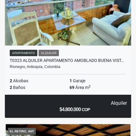
APARTAMENTO
ALQUILER
T0323 ALQUILER APARTAMENTO AMOBLADO BUENA VIST…
Rionegro, Antioquia, Colombia
2
Alcobas
1
Garaje
2
2
Baños
69
Área m
Alquiler
$4.800.000
COP
EL RETIRO, ANT