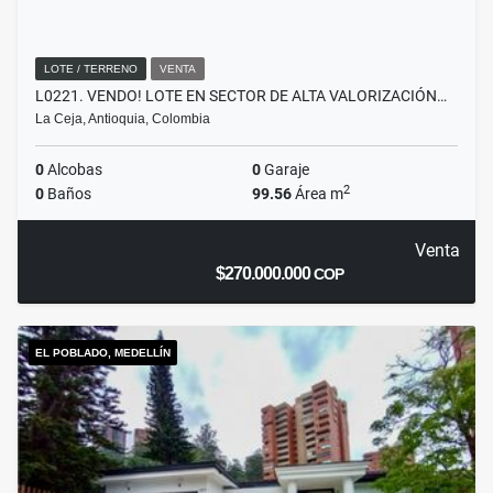
LOTE / TERRENO
VENTA
L0221. VENDO! LOTE EN SECTOR DE ALTA VALORIZACIÓN…
La Ceja, Antioquia, Colombia
0
Alcobas
0
Garaje
2
0
Baños
99.56
Área m
Venta
$270.000.000
COP
EL POBLADO, MEDELLÍN