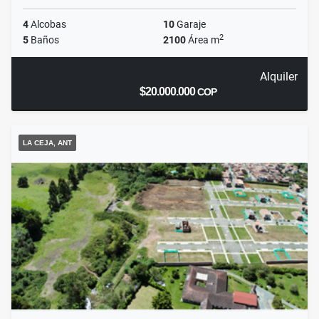
4
Alcobas
10
Garaje
2
5
Baños
2100
Área m
Alquiler
$20.000.000
COP
LA CEJA, ANT