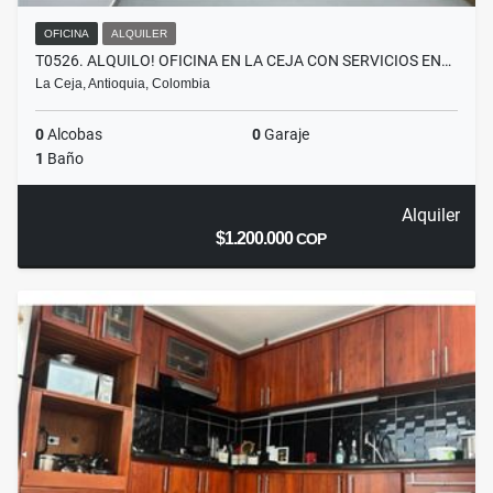
OFICINA
ALQUILER
T0526. ALQUILO! OFICINA EN LA CEJA CON SERVICIOS EN…
La Ceja, Antioquia, Colombia
0
Alcobas
0
Garaje
1
Baño
Alquiler
$1.200.000
COP