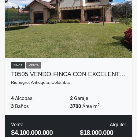
FINCA
VENTA
T0505 VENDO FINCA CON EXCELENT…
Rionegro, Antioquia, Colombia
4
Alcobas
2
Garaje
2
3
Baños
3700
Área m
Venta
Alquiler
$4.100.000.000
$18.000.000