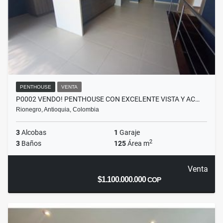
PENTHOUSE
VENTA
P0002 VENDO! PENTHOUSE CON EXCELENTE VISTA Y AC…
Rionegro, Antioquia, Colombia
3
Alcobas
1
Garaje
2
3
Baños
125
Área m
Venta
$1.100.000.000
COP