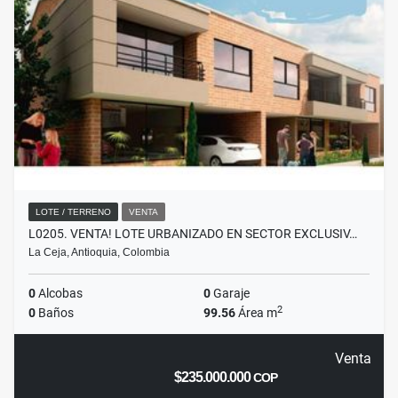
LOTE / TERRENO
VENTA
L0205. VENTA! LOTE URBANIZADO EN SECTOR EXCLUSIV…
La Ceja, Antioquia, Colombia
0
Alcobas
0
Garaje
2
0
Baños
99.56
Área m
Venta
$235.000.000
COP