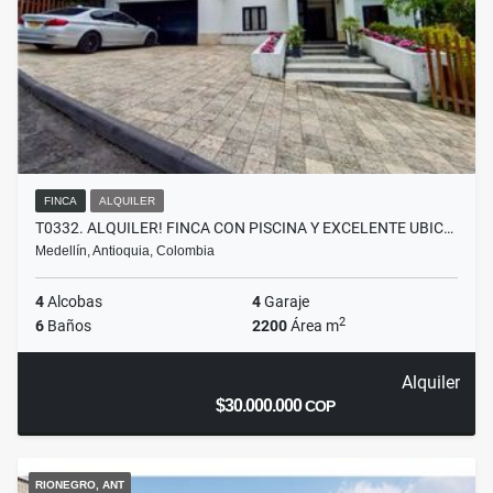
FINCA
ALQUILER
T0332. ALQUILER! FINCA CON PISCINA Y EXCELENTE UBIC…
Medellín, Antioquia, Colombia
4
Alcobas
4
Garaje
2
6
Baños
2200
Área m
Alquiler
$30.000.000
COP
RIONEGRO, ANT