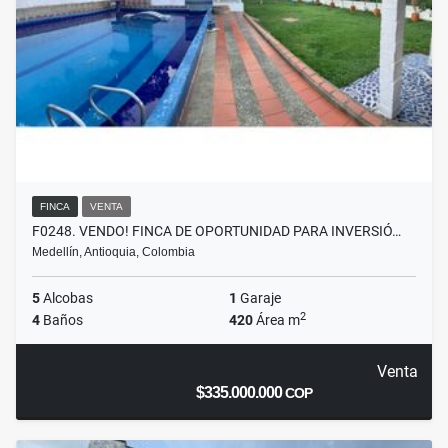
FINCA
VENTA
F0248. VENDO! FINCA DE OPORTUNIDAD PARA INVERSIÓ…
Medellín, Antioquia, Colombia
5
Alcobas
1
Garaje
2
4
Baños
420
Área m
Venta
$335.000.000
COP