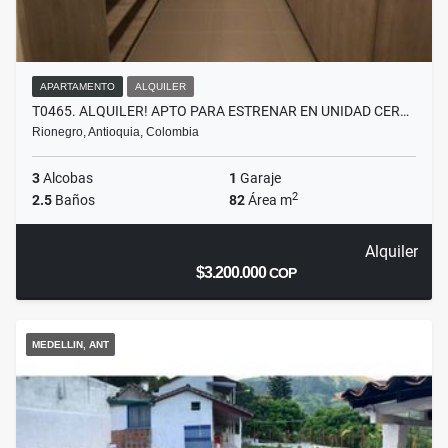
APARTAMENTO
ALQUILER
T0465. ALQUILER! APTO PARA ESTRENAR EN UNIDAD CER…
Rionegro, Antioquia, Colombia
3
Alcobas
1
Garaje
2
2.5
Baños
82
Área m
Alquiler
$3.200.000
COP
MEDELLIN, ANT