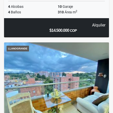
4
Alcobas
10
Garaje
2
4
Baños
310
Área m
Alquiler
$14.500.000
COP
LLANOGRANDE