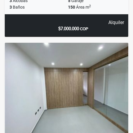
3
Alcobas
5
Garaje
2
3
Baños
150
Área m
Alquiler
$7.000.000
COP