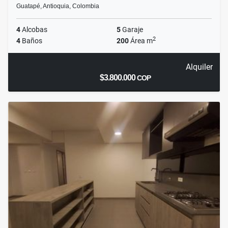
Guatapé, Antioquia, Colombia
4
Alcobas
5
Garaje
2
4
Baños
200
Área m
Alquiler
$3.800.000
COP