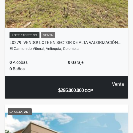
LOTE / TERRENO
VENTA
L0279. VENDO! LOTE EN SECTOR DE ALTA VALORIZACIÓN…
El Carmen de Viboral, Antioquia, Colombia
0
Alcobas
0
Garaje
0
Baños
Venta
$295.000.000
COP
LA CEJA, ANT