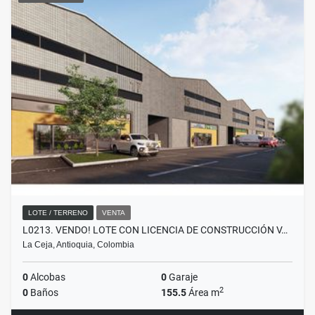
LOTE / TERRENO
VENTA
L0213. VENDO! LOTE CON LICENCIA DE CONSTRUCCIÓN V…
La Ceja, Antioquia, Colombia
0
Alcobas
0
Garaje
2
0
Baños
155.5
Área m