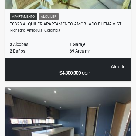
APARTAMENTO
ALQUILER
T0323 ALQUILER APARTAMENTO AMOBLADO BUENA VIST…
Rionegro, Antioquia, Colombia
2
Alcobas
1
Garaje
2
2
Baños
69
Área m
Alquiler
$4.800.000
COP