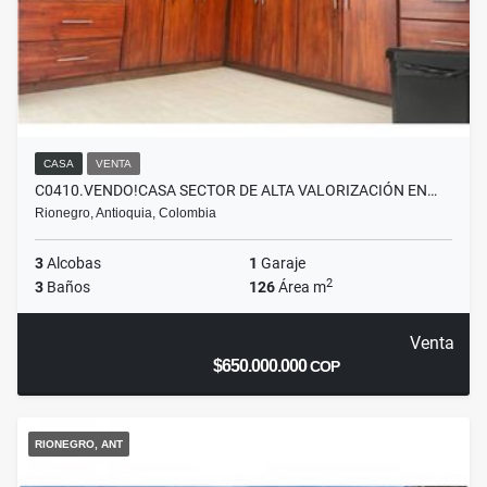
CASA
VENTA
C0410.VENDO!CASA SECTOR DE ALTA VALORIZACIÓN EN…
Rionegro, Antioquia, Colombia
3
Alcobas
1
Garaje
2
3
Baños
126
Área m
Venta
$650.000.000
COP
RIONEGRO, ANT