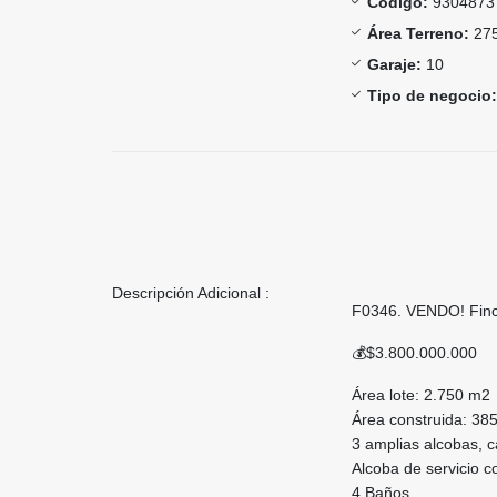
Código:
9304873
Área Terreno:
275
Garaje:
10
Tipo de negocio:
Descripción Adicional :
F0346. VENDO! Finca 
💰$3.800.000.000
Área lote: 2.750 m2
Área construida: 38
3 amplias alcobas, 
Alcoba de servicio 
4 Baños