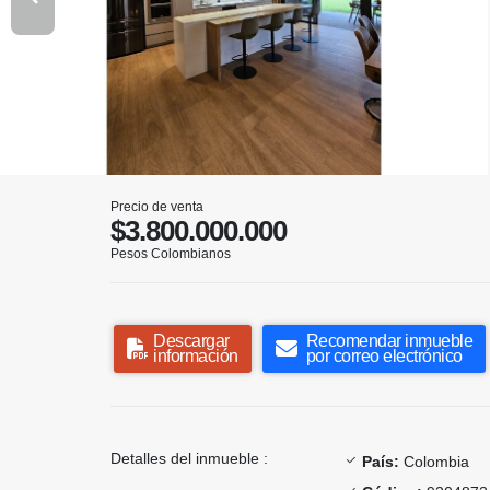
Precio de venta
$3.800.000.000
Pesos Colombianos
Descargar
Recomendar inmueble
información
por correo electrónico
Detalles del inmueble :
País:
Colombia