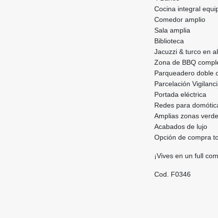
Cocina integral equ
Comedor amplio
Sala amplia
Biblioteca
Jacuzzi & turco en a
Zona de BBQ compl
Parqueadero doble cu
Parcelación Vigilanc
Portada eléctrica
Redes para domótica
Amplias zonas verd
Acabados de lujo
Opción de compra t
¡Vives en un full co
Cod. F0346