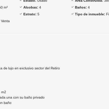
Estado:
Usado
Área Construida:
38
0 m²
Alcobas:
4
Baños:
4
Estrato:
5
Tipo de inmueble:
Fi
Venta
de lujo en exclusivo sector del Retiro
5 m2
cada una con su baño privado
con baño