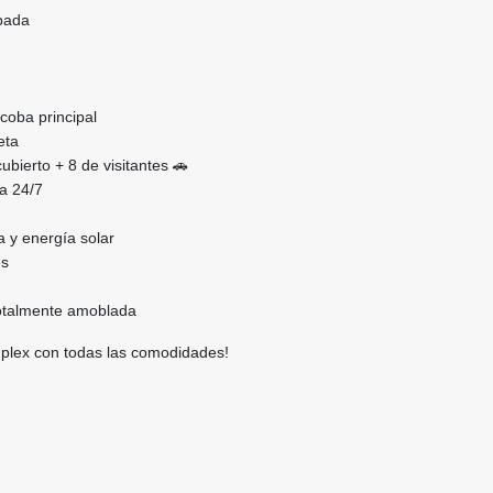
ipada
lcoba principal
eta
bierto + 8 de visitantes 🚗
ia 24/7
 y energía solar
es
otalmente amoblada
mplex con todas las comodidades!