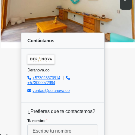
Contáctanos
Deranova.co
+573023370914
|
+573009972994
ventas@deranova.co
¿Prefieres que te contactemos?
*
Tu nombre