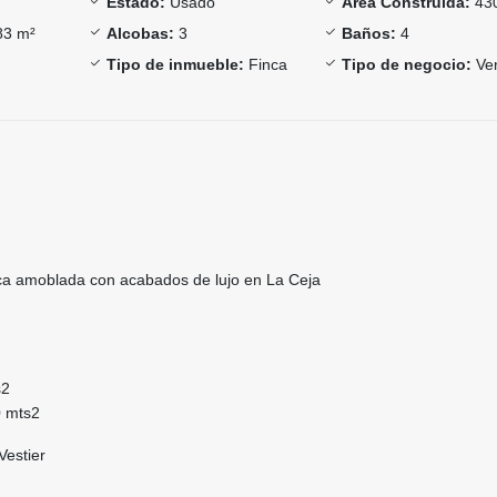
Estado:
Usado
Área Construida:
43
3 m²
Alcobas:
3
Baños:
4
Tipo de inmueble:
Finca
Tipo de negocio:
Ve
a amoblada con acabados de lujo en La Ceja
s2
0 mts2
Vestier