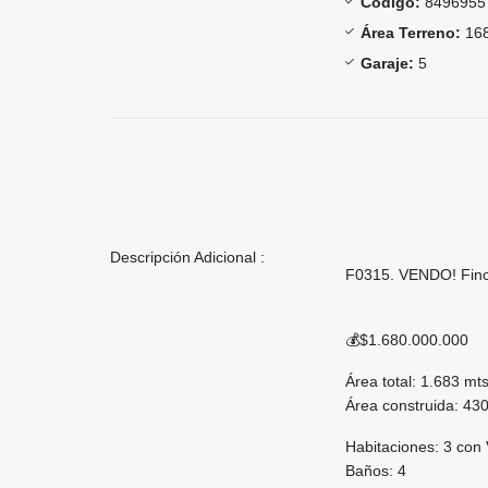
Código:
8496955
Área Terreno:
168
Garaje:
5
Descripción Adicional :
F0315. VENDO! Finc
💰$1.680.000.000
Área total: 1.683 mt
Área construida: 43
Habitaciones: 3 con 
Baños: 4