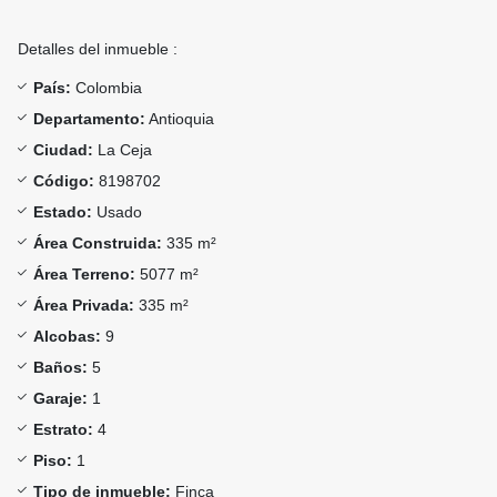
Detalles del inmueble :
País:
Colombia
Departamento:
Antioquia
Ciudad:
La Ceja
Código:
8198702
Estado:
Usado
Área Construida:
335 m²
Área Terreno:
5077 m²
Área Privada:
335 m²
Alcobas:
9
Baños:
5
Garaje:
1
Estrato:
4
Piso:
1
Tipo de inmueble:
Finca