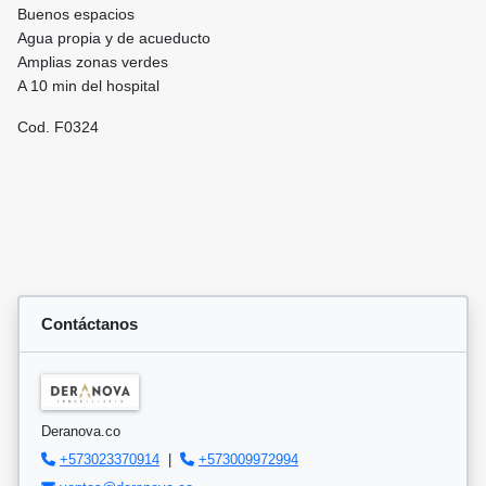
Buenos espacios
Agua propia y de acueducto
Amplias zonas verdes
A 10 min del hospital
Cod. F0324
Contáctanos
Deranova.co
+573023370914
|
+573009972994