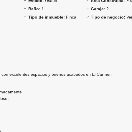
Estado:
Usado
Área Construida:
70
Baño:
1
Garaje:
2
Tipo de inmueble:
Finca
Tipo de negocio:
Ve
a con excelentes espacios y buenos acabados en El Carmen
ximadamente
closet
a