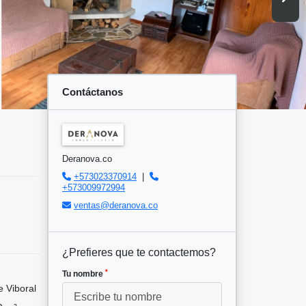
Contáctanos
Deranova.co
+573023370914
|
+573009972994
ventas@deranova.co
¿Prefieres que te contactemos?
*
Tu nombre
 Viboral