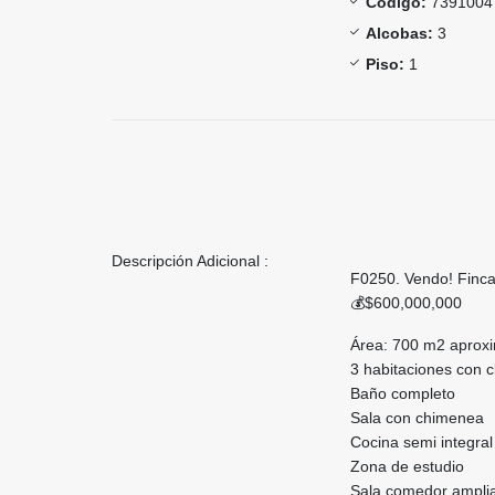
Código:
7391004
Alcobas:
3
Piso:
1
Descripción Adicional :
F0250. Vendo! Finc
💰$600,000,000
Área: 700 m2 apro
3 habitaciones con 
Baño completo
Sala con chimenea
Cocina semi integral
Zona de estudio
Sala comedor ampli