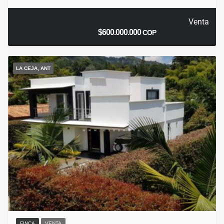
Venta
$600.000.000
COP
LA CEJA, ANT
FINCA
VENTA