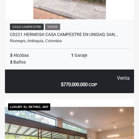
CASA CAMPESTRE
VENTA
C0221.HERMOSA CASA CAMPESTRE EN UNIDAD, SAN…
Rionegro, Antioquia, Colombia
3
Alcobas
1
Garaje
3
Baños
Venta
$770.000.000
COP
LUXURY EL RETIRO, ANT