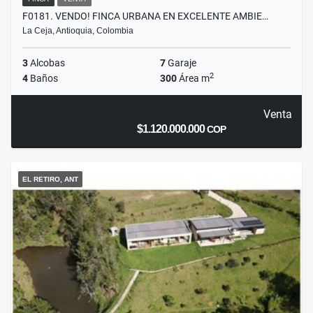
F0181. VENDO! FINCA URBANA EN EXCELENTE AMBIE…
La Ceja, Antioquia, Colombia
3
Alcobas
7
Garaje
2
4
Baños
300
Área m
Venta
$1.120.000.000
COP
EL RETIRO, ANT