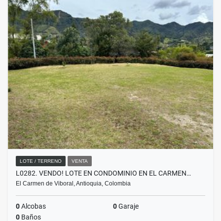
LOTE / TERRENO
VENTA
L0282. VENDO! LOTE EN CONDOMINIO EN EL CARMEN…
El Carmen de Viboral, Antioquia, Colombia
0
Alcobas
0
Garaje
0
Baños