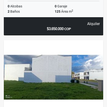
0
Alcobas
0
Garaje
2
2
Baños
125
Área m
Alquiler
$3.650.000
COP