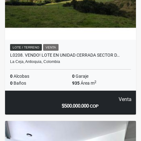
LOTE / TERRENO
VENTA
L0208. VENDO! LOTE EN UNIDAD CERRADA SECTOR D…
La Ceja, Antioquia, Colombia
0
Alcobas
0
Garaje
2
0
Baños
935
Área m
Venta
$500.000.000
COP