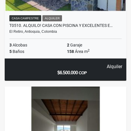
CASA CAMPESTRE
ALQUILER
T0510. ALQUILO! CASA CON PISCINA Y EXCELENTES E…
El Retiro, Antioquia, Colombia
3
Alcobas
2
Garaje
2
5
Baños
158
Área m
Alquiler
$6.500.000
COP