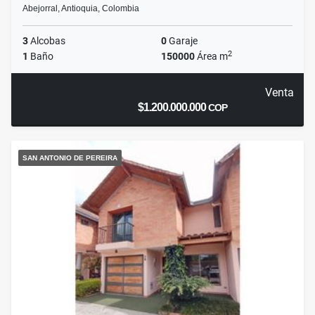
Abejorral, Antioquia, Colombia
3
Alcobas
0
Garaje
2
1
Baño
150000
Área m
Venta
$1.200.000.000
COP
SAN ANTONIO DE PEREIRA