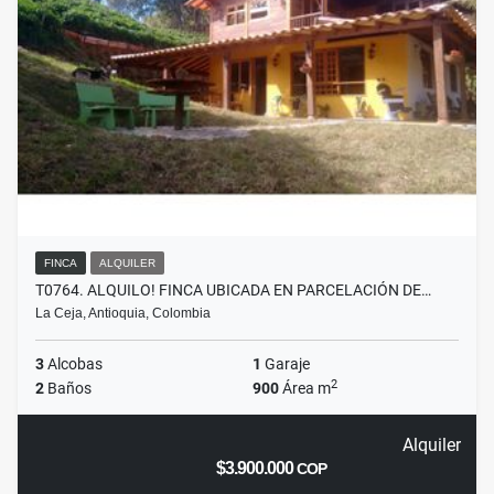
FINCA
ALQUILER
T0764. ALQUILO! FINCA UBICADA EN PARCELACIÓN DE…
La Ceja, Antioquia, Colombia
3
Alcobas
1
Garaje
2
2
Baños
900
Área m
Alquiler
$3.900.000
COP