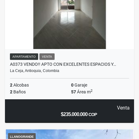
APARTAMENTO
VENTA
A0373 VENDO!! APTO CON EXCELENTES ESPACIOS Y…
La Ceja, Antioquia, Colombia
2
Alcobas
0
Garaje
2
2
Baños
57
Área m
Venta
$235.000.000
COP
LLANOGRANDE