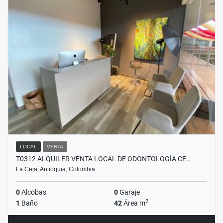
LOCAL
VENTA
T0312 ALQUILER VENTA LOCAL DE ODONTOLOGÍA CE…
La Ceja, Antioquia, Colombia
0
Alcobas
0
Garaje
2
1
Baño
42
Área m