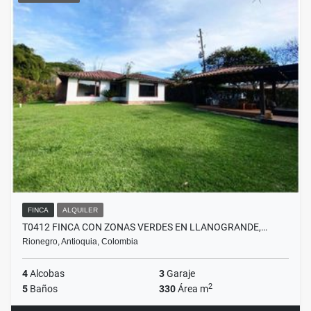
FINCA
ALQUILER
T0412 FINCA CON ZONAS VERDES EN LLANOGRANDE,…
Rionegro, Antioquia, Colombia
4
Alcobas
3
Garaje
2
5
Baños
330
Área m