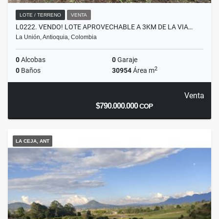
LOTE / TERRENO
VENTA
L0222. VENDO! LOTE APROVECHABLE A 3KM DE LA VIA…
La Unión, Antioquia, Colombia
0
Alcobas
0
Garaje
2
0
Baños
30954
Área m
Venta
$790.000.000
COP
LA CEJA, ANT