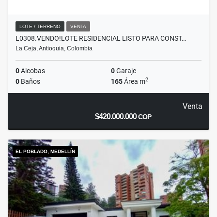
LOTE / TERRENO
VENTA
L0308.VENDO!LOTE RESIDENCIAL LISTO PARA CONST…
La Ceja, Antioquia, Colombia
0
Alcobas
0
Garaje
2
0
Baños
165
Área m
Venta
$420.000.000
COP
EL POBLADO, MEDELLÍN