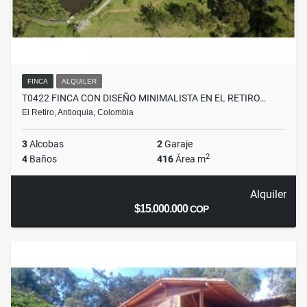
FINCA
ALQUILER
T0422 FINCA CON DISEÑO MINIMALISTA EN EL RETIRO…
El Retiro, Antioquia, Colombia
3
Alcobas
2
Garaje
2
4
Baños
416
Área m
Alquiler
$15.000.000
COP