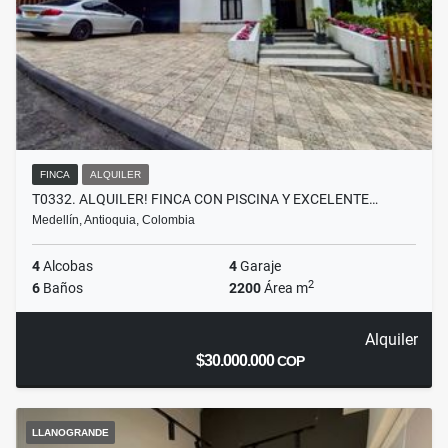
FINCA
ALQUILER
T0332. ALQUILER! FINCA CON PISCINA Y EXCELENTE…
Medellín, Antioquia, Colombia
4
Alcobas
4
Garaje
2
6
Baños
2200
Área m
Alquiler
$30.000.000
COP
LLANOGRANDE