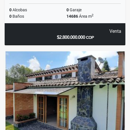
0
Alcobas
0
Garaje
2
0
Baños
14686
Área m
Venta
$2.800.000.000
COP