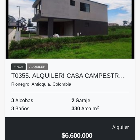
FINCA
ALQUILER
T0355. ALQUILER! CASA CAMPESTR…
Rionegro, Antioquia, Colombia
3
Alcobas
2
Garaje
2
3
Baños
330
Área m
Alquiler
$6.600.000