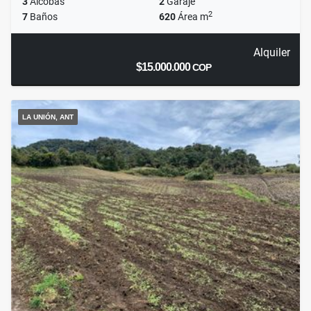
3
Alcobas
2
Garaje
2
7
Baños
620
Área m
Alquiler
$15.000.000
COP
LA UNIÓN, ANT