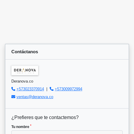
Contáctanos
Deranova.co
+573023370914
|
+573009972994
ventas@deranova.co
¿Prefieres que te contactemos?
*
Tu nombre