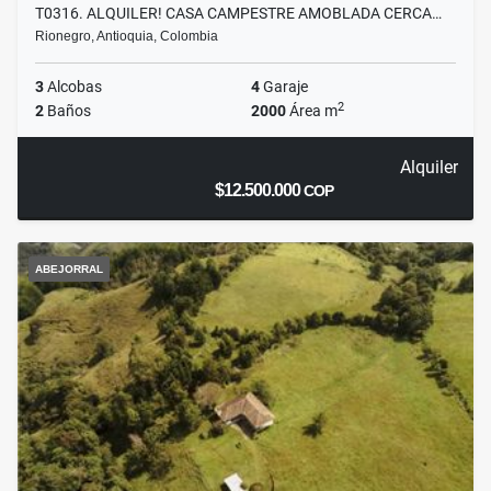
T0316. ALQUILER! CASA CAMPESTRE AMOBLADA CERCA…
Rionegro, Antioquia, Colombia
3
Alcobas
4
Garaje
2
2
Baños
2000
Área m
Alquiler
$12.500.000
COP
ABEJORRAL