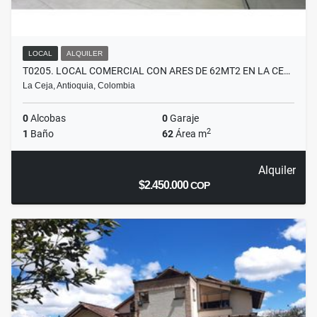
LOCAL
ALQUILER
T0205. LOCAL COMERCIAL CON ARES DE 62MT2 EN LA CE…
La Ceja, Antioquia, Colombia
0
Alcobas
0
Garaje
2
1
Baño
62
Área m
Alquiler
$2.450.000
COP