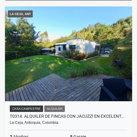
LA CEJA, ANT
CASA CAMPESTRE
ALQUILER
T0314. ALQUILER DE FINCAS CON JACUZZI EN EXCELENT…
La Ceja, Antioquia, Colombia
2
Alcobas
5
Garaje