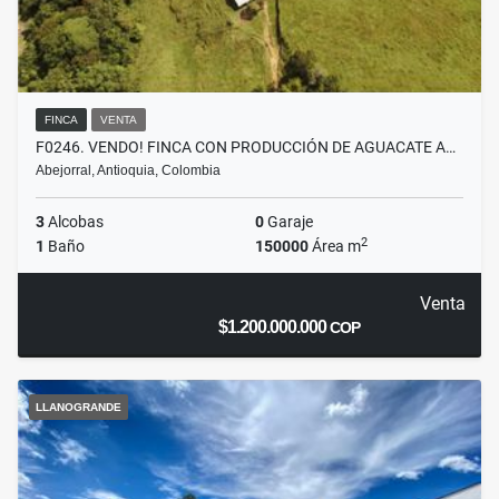
FINCA
VENTA
F0246. VENDO! FINCA CON PRODUCCIÓN DE AGUACATE A…
Abejorral, Antioquia, Colombia
3
Alcobas
0
Garaje
2
1
Baño
150000
Área m
Venta
$1.200.000.000
COP
LLANOGRANDE