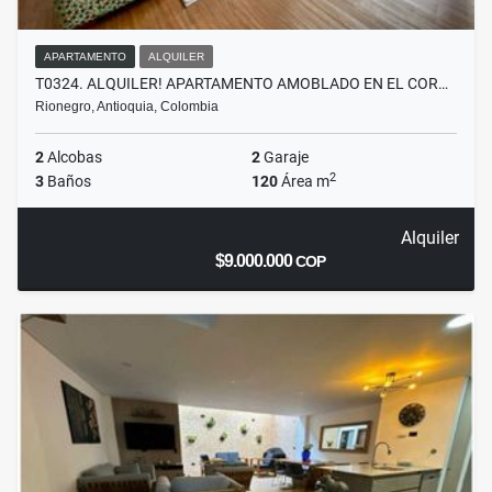
APARTAMENTO
ALQUILER
T0324. ALQUILER! APARTAMENTO AMOBLADO EN EL COR…
Rionegro, Antioquia, Colombia
2
Alcobas
2
Garaje
2
3
Baños
120
Área m
Alquiler
$9.000.000
COP