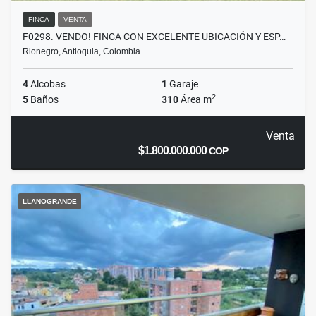
FINCA
VENTA
F0298. VENDO! FINCA CON EXCELENTE UBICACIÓN Y ESP…
Rionegro, Antioquia, Colombia
4
Alcobas
1
Garaje
2
5
Baños
310
Área m
Venta
$1.800.000.000
COP
LLANOGRANDE