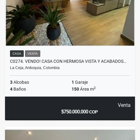
CASA
VENTA
C0274. VENDO! CASA CON HERMOSA VISTA Y ACABADOS…
La Ceja, Antioquia, Colombia
3
Alcobas
1
Garaje
2
4
Baños
150
Área m
Venta
$750.000.000
COP