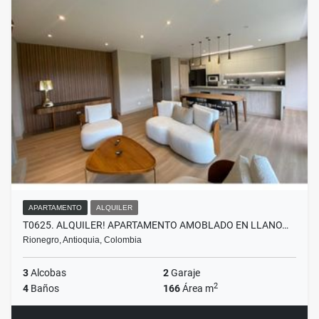
APARTAMENTO
ALQUILER
T0625. ALQUILER! APARTAMENTO AMOBLADO EN LLANO…
Rionegro, Antioquia, Colombia
3
Alcobas
2
Garaje
2
4
Baños
166
Área m