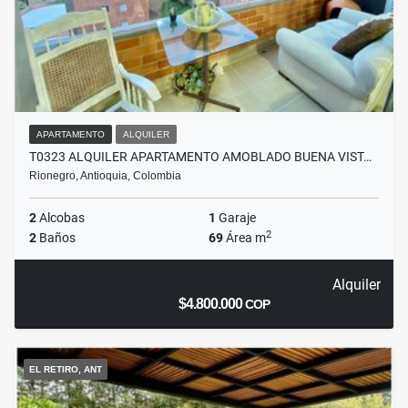
APARTAMENTO
ALQUILER
T0323 ALQUILER APARTAMENTO AMOBLADO BUENA VIST…
Rionegro, Antioquia, Colombia
2
Alcobas
1
Garaje
2
2
Baños
69
Área m
Alquiler
$4.800.000
COP
EL RETIRO, ANT