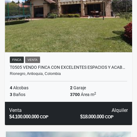
FINCA
VENTA
T0505 VENDO FINCA CON EXCELENTES ESPACIOS Y ACAB…
Rionegro, Antioquia, Colombia
4
Alcobas
2
Garaje
2
3
Baños
3700
Área m
Venta
Alquiler
$4.100.000.000
$18.000.000
COP
COP