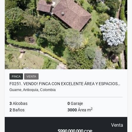
FINCA
VENTA
F0251. VENDO! FINCA CON EXCELENTE ÁREA Y ESPACIOS…
Guarne, Antioquia, Colombia
3
Alcobas
0
Garaje
2
2
Baños
3000
Área m
Venta
$990.000.000
COP