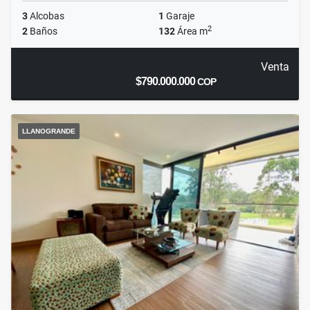
3
Alcobas
1
Garaje
2
2
Baños
132
Área m
Venta
$790.000.000
COP
LLANOGRANDE