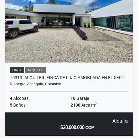
FINCA
ALQUILER
T0319. ALQUILER! FINCA DE LUJO AMOBLADA EN EL SECT…
Rionegro, Antioquia, Colombia
4
Alcobas
10
Garaje
2
5
Baños
2100
Área m
Alquiler
$20.000.000
COP