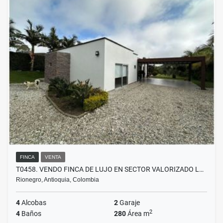
FINCA
VENTA
T0458. VENDO FINCA DE LUJO EN SECTOR VALORIZADO L…
Rionegro, Antioquia, Colombia
4
Alcobas
2
Garaje
2
4
Baños
280
Área m