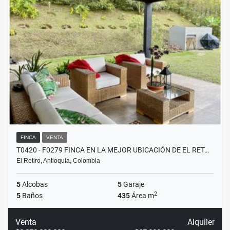
FINCA
VENTA
T0420 - F0279 FINCA EN LA MEJOR UBICACIÓN DE EL RET…
El Retiro, Antioquia, Colombia
5
Alcobas
5
Garaje
2
5
Baños
435
Área m
Venta
Alquiler