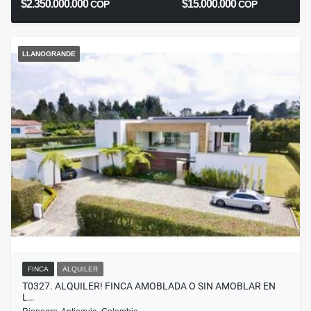
$2.350.000.000
$15.000.000
COP
COP
LLANOGRANDE
FINCA
ALQUILER
T0327. ALQUILER! FINCA AMOBLADA O SIN AMOBLAR EN
L…