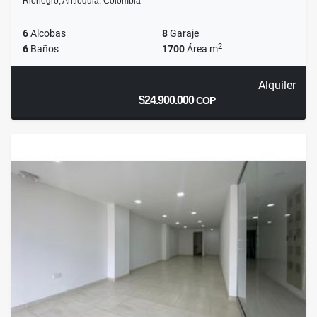
Rionegro, Antioquia, Colombia
6
Alcobas
8
Garaje
2
6
Baños
1700
Área m
Alquiler
$24.900.000
COP