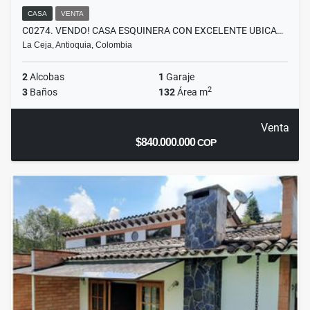
CASA
VENTA
C0274. VENDO! CASA ESQUINERA CON EXCELENTE UBICA…
La Ceja, Antioquia, Colombia
2
Alcobas
1
Garaje
2
3
Baños
132
Área m
Venta
$840.000.000
COP