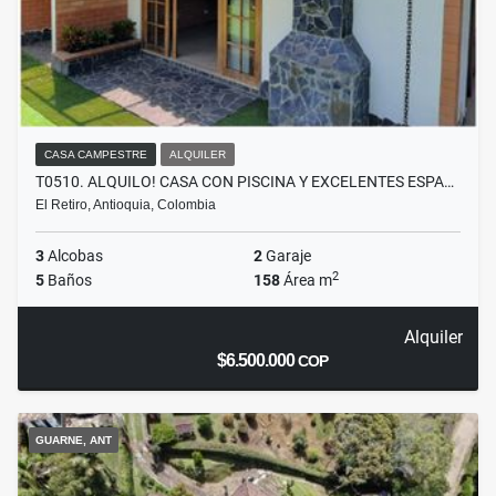
CASA CAMPESTRE
ALQUILER
T0510. ALQUILO! CASA CON PISCINA Y EXCELENTES ESPA…
El Retiro, Antioquia, Colombia
3
Alcobas
2
Garaje
2
5
Baños
158
Área m
Alquiler
$6.500.000
COP
GUARNE, ANT