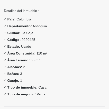
Detalles del inmueble :
País:
Colombia
Departamento:
Antioquia
Ciudad:
La Ceja
Código:
9220425
Estado:
Usado
Área Construida:
110 m²
Área Terreno:
85 m²
Alcobas:
2
Baños:
3
Garaje:
1
Tipo de inmueble:
Casa
Tipo de negocio:
Venta