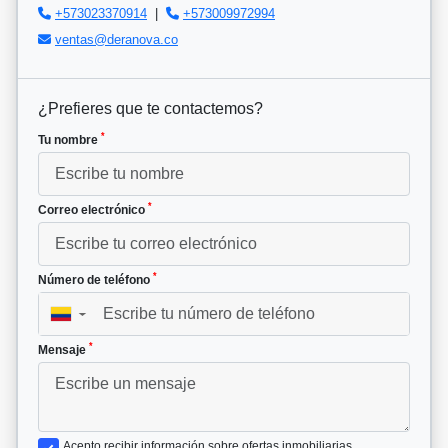
+573023370914
|
+573009972994
ventas@deranova.co
¿Prefieres que te contactemos?
*
Tu nombre
*
Correo electrónico
*
Número de teléfono
▼
*
Mensaje
Acepto recibir información sobre ofertas inmobiliarias