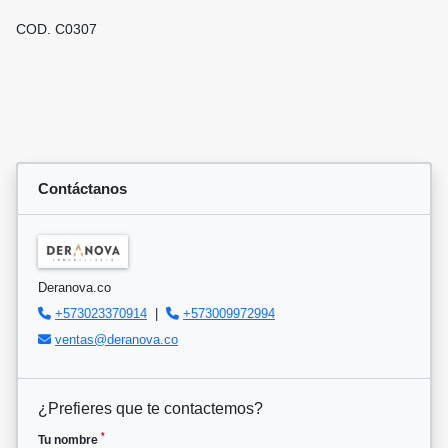
COD. C0307
Contáctanos
Deranova.co
+573023370914
|
+573009972994
ventas@deranova.co
¿Prefieres que te contactemos?
*
Tu nombre