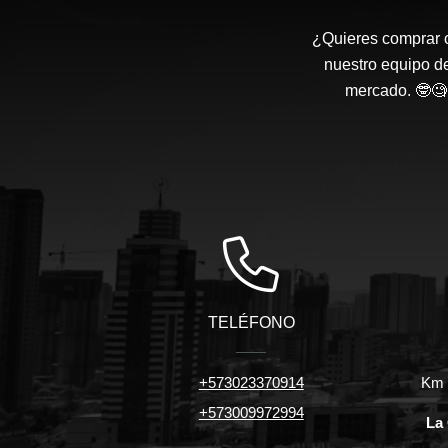
¿Quieres comprar o
nuestro equipo d
mercado. 🤓🧐 
TELÉFONO
+573023370914
Km 7
+573009972994
La 