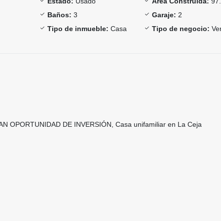
Estado:
Usado
Área Construida:
97.
Baños:
3
Garaje:
2
Tipo de inmueble:
Casa
Tipo de negocio:
Ve
N OPORTUNIDAD DE INVERSIÓN, Casa unifamiliar en La Ceja