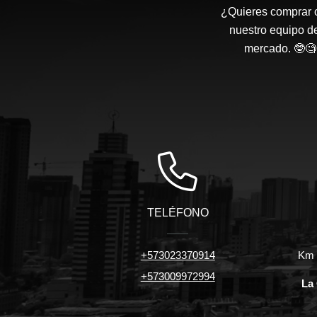
¿Quieres comprar o
nuestro equipo d
mercado. 🤓🧐 
TELÉFONO
+573023370914
Km 7
+573009972994
La 