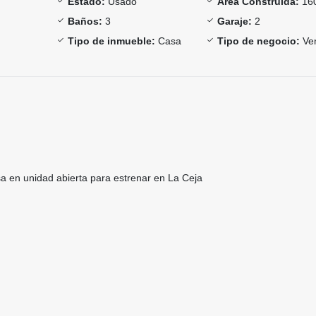
Estado:
Usado
Área Construida:
16
Baños:
3
Garaje:
2
Tipo de inmueble:
Casa
Tipo de negocio:
Ve
 en unidad abierta para estrenar en La Ceja