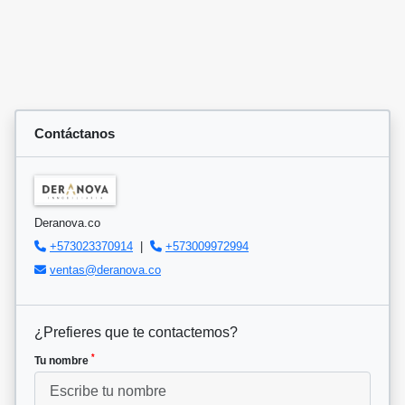
Contáctanos
Deranova.co
+573023370914
|
+573009972994
ventas@deranova.co
¿Prefieres que te contactemos?
*
Tu nombre