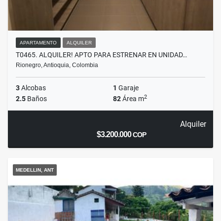
APARTAMENTO
ALQUILER
T0465. ALQUILER! APTO PARA ESTRENAR EN UNIDAD…
Rionegro, Antioquia, Colombia
3
Alcobas
1
Garaje
2
2.5
Baños
82
Área m
Alquiler
$3.200.000
COP
MEDELLIN, ANT