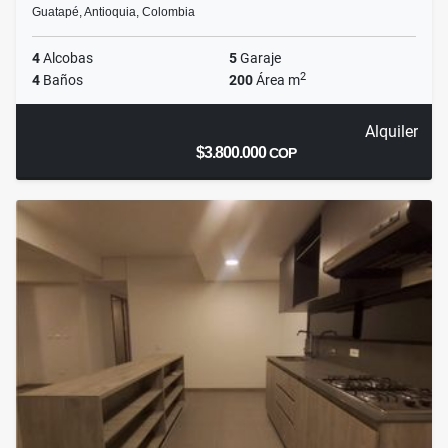
Guatapé, Antioquia, Colombia
4
Alcobas
5
Garaje
2
4
Baños
200
Área m
Alquiler
$3.800.000
COP