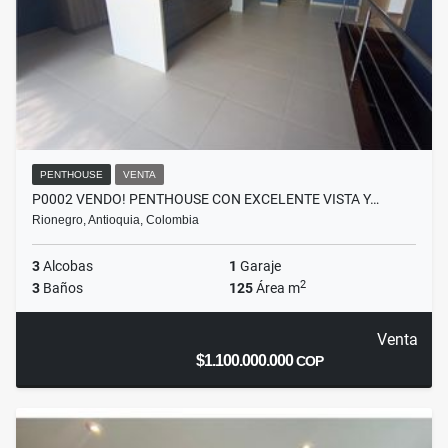
PENTHOUSE
VENTA
P0002 VENDO! PENTHOUSE CON EXCELENTE VISTA Y…
Rionegro, Antioquia, Colombia
3
Alcobas
1
Garaje
2
3
Baños
125
Área m
Venta
$1.100.000.000
COP