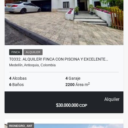
FINCA
ALQUILER
T0332. ALQUILER! FINCA CON PISCINA Y EXCELENTE…
Medellín, Antioquia, Colombia
4
Alcobas
4
Garaje
2
6
Baños
2200
Área m
Alquiler
$30.000.000
COP
RIONEGRO, ANT