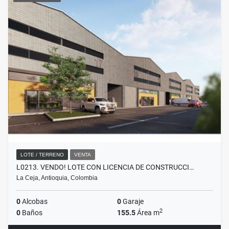
LOTE / TERRENO
VENTA
L0213. VENDO! LOTE CON LICENCIA DE CONSTRUCCI…
La Ceja, Antioquia, Colombia
0
Alcobas
0
Garaje
2
0
Baños
155.5
Área m