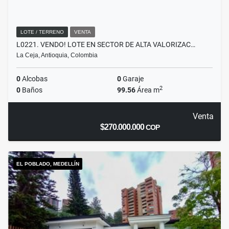
LOTE / TERRENO
VENTA
L0221. VENDO! LOTE EN SECTOR DE ALTA VALORIZAC…
La Ceja, Antioquia, Colombia
0
Alcobas
0
Garaje
2
0
Baños
99.56
Área m
Venta
$270.000.000
COP
EL POBLADO, MEDELLÍN