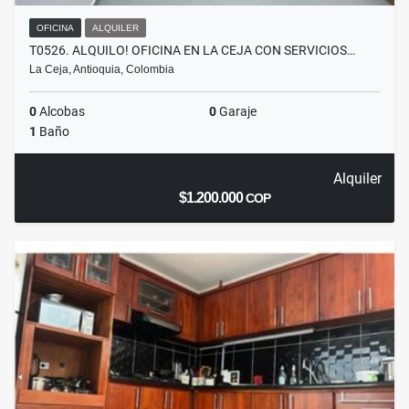
OFICINA
ALQUILER
T0526. ALQUILO! OFICINA EN LA CEJA CON SERVICIOS…
La Ceja, Antioquia, Colombia
0
Alcobas
0
Garaje
1
Baño
Alquiler
$1.200.000
COP