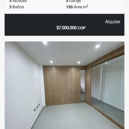
3
Alcobas
5
Garaje
2
3
Baños
150
Área m
Alquiler
$7.000.000
COP