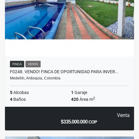
FINCA
VENTA
F0248. VENDO! FINCA DE OPORTUNIDAD PARA INVER…
Medellín, Antioquia, Colombia
5
Alcobas
1
Garaje
2
4
Baños
420
Área m
Venta
$335.000.000
COP