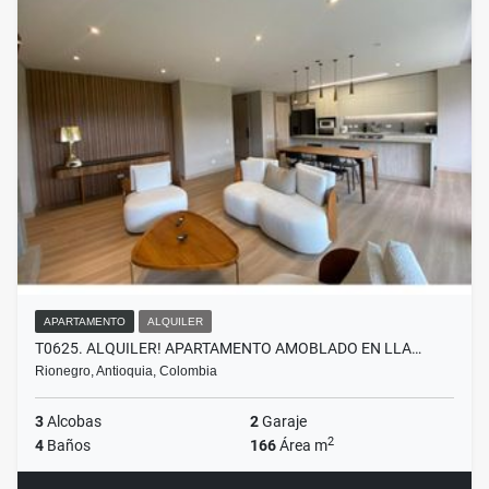
APARTAMENTO
ALQUILER
T0625. ALQUILER! APARTAMENTO AMOBLADO EN LLA…
Rionegro, Antioquia, Colombia
3
Alcobas
2
Garaje
2
4
Baños
166
Área m