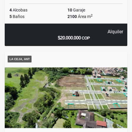
4
Alcobas
10
Garaje
2
5
Baños
2100
Área m
Alquiler
$20.000.000
COP
LA CEJA, ANT