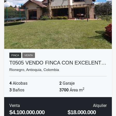
FINCA
VENTA
T0505 VENDO FINCA CON EXCELENT…
Rionegro, Antioquia, Colombia
4
Alcobas
2
Garaje
2
3
Baños
3700
Área m
Venta
Alquiler
$4.100.000.000
$18.000.000