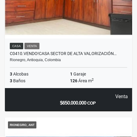
CASA
VENTA
C0410.VENDO!CASA SECTOR DE ALTA VALORIZACIÓN…
Rionegro, Antioquia, Colombia
3
Alcobas
1
Garaje
2
3
Baños
126
Área m
Venta
$650.000.000
COP
RIONEGRO, ANT