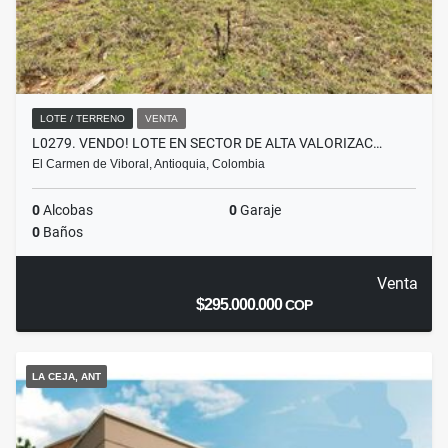
LOTE / TERRENO
VENTA
L0279. VENDO! LOTE EN SECTOR DE ALTA VALORIZAC…
El Carmen de Viboral, Antioquia, Colombia
0
Alcobas
0
Garaje
0
Baños
Venta
$295.000.000
COP
LA CEJA, ANT