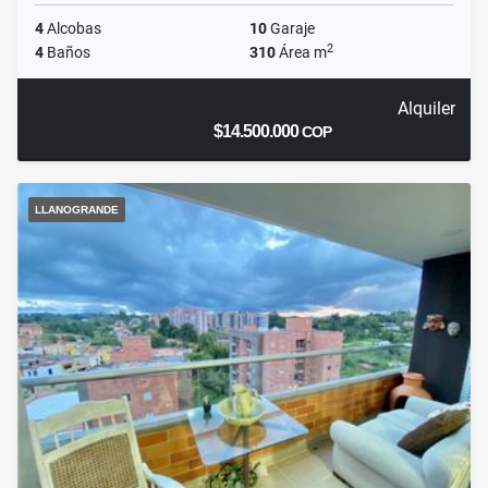
4
Alcobas
10
Garaje
2
4
Baños
310
Área m
Alquiler
$14.500.000
COP
LLANOGRANDE