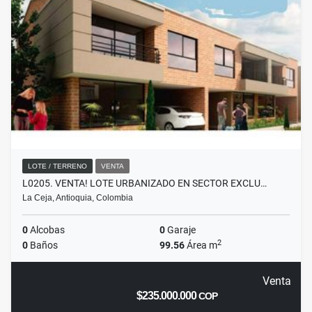
LOTE / TERRENO
VENTA
L0205. VENTA! LOTE URBANIZADO EN SECTOR EXCLU…
La Ceja, Antioquia, Colombia
0
Alcobas
0
Garaje
2
0
Baños
99.56
Área m
Venta
$235.000.000
COP