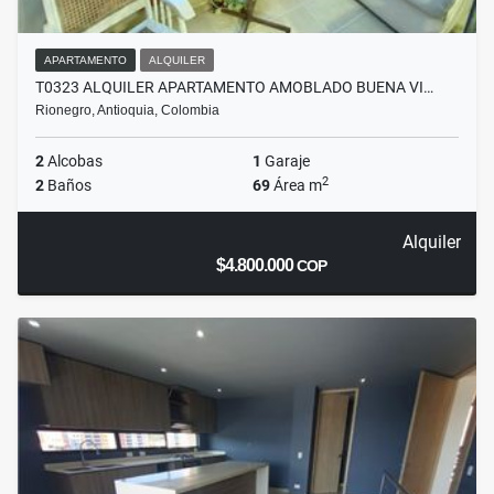
APARTAMENTO
ALQUILER
T0323 ALQUILER APARTAMENTO AMOBLADO BUENA VI…
Rionegro, Antioquia, Colombia
2
Alcobas
1
Garaje
2
2
Baños
69
Área m
Alquiler
$4.800.000
COP