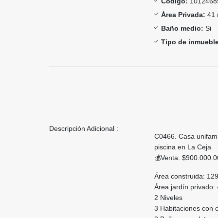
Código:
1012468
Área Privada:
41 
Baño medio:
Si
Tipo de inmueble
Descripción Adicional :
C0466. Casa unifami
piscina en La Ceja
💰Venta: $900.000.
Área construida: 129
Área jardín privado
2 Niveles
3 Habitaciones con c