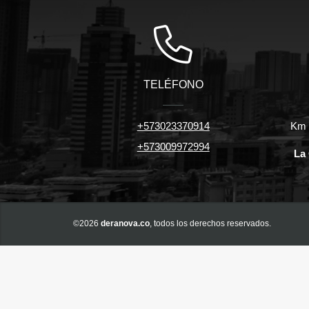
TELÉFONO
+573023370914
Km 7
+573009972994
La 
©2026
deranova.co
, todos los derechos reservados.