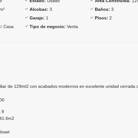
9
Estado:
Usado
Área Construida:
12
m²
Alcobas:
3
Baños:
3
Garaje:
1
Pisos:
2
:
Casa
Tipo de negocio:
Venta
liar de 129mt2 con acabados modernos en excelente unidad cerrada 
000
.9
: 41.6m2
loset