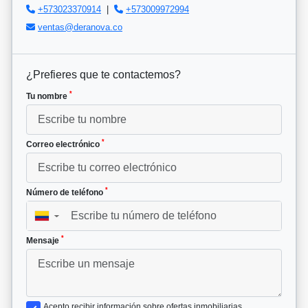
+573023370914
|
+573009972994
ventas@deranova.co
¿Prefieres que te contactemos?
*
Tu nombre
*
Correo electrónico
*
Número de teléfono
▼
*
Mensaje
Acepto recibir información sobre ofertas inmobiliarias